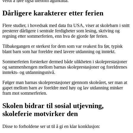
verdt å føre også utenom agurktida.
Dårligere karakterer etter ferien
Flere studier, i hovedsak med data fra USA, viser at skolebarn i snitt
presterer dårligere i sentrale ferdigheter som lesing, skriving og
regning etter sommerferien, enn hva de gjorde før ferien.
Tilbakegangen er sterkest for dem som var svakest fra før, typisk
blant barn som har foreldre med lavere utdanning og inntekt.
Sommerferien forsterker dermed både ulikheten i skoleprestasjoner
og sammenhengen mellom barnas skoleprestasjoner og foreldrenes
inntekts- og utdanningsnivå.
Følger man barnas skoleprestasjoner gjennom skoleåret, ser man at
gapet mellom barn av foreldre med høy og lav utdanning minker
fram mot sommerferien.
Skolen bidrar til sosial utjevning,
skoleferie motvirker den
Disse to forholdene ser ut til å gi en klar konklusjon: