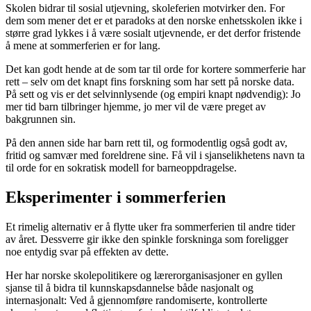
Skolen bidrar til sosial utjevning, skoleferien motvirker den. For
dem som mener det er et paradoks at den norske enhetsskolen ikke i
større grad lykkes i å være sosialt utjevnende, er det derfor fristende
å mene at sommerferien er for lang.
Det kan godt hende at de som tar til orde for kortere sommerferie har
rett – selv om det knapt fins forskning som har sett på norske data.
På sett og vis er det selvinnlysende (og empiri knapt nødvendig): Jo
mer tid barn tilbringer hjemme, jo mer vil de være preget av
bakgrunnen sin.
På den annen side har barn rett til, og formodentlig også godt av,
fritid og samvær med foreldrene sine. Få vil i sjanselikhetens navn ta
til orde for en sokratisk modell for barneoppdragelse.
Eksperimenter i sommerferien
Et rimelig alternativ er å flytte uker fra sommerferien til andre tider
av året. Dessverre gir ikke den spinkle forskninga som foreligger
noe entydig svar på effekten av dette.
Her har norske skolepolitikere og lærerorganisasjoner en gyllen
sjanse til å bidra til kunnskapsdannelse både nasjonalt og
internasjonalt: Ved å gjennomføre randomiserte, kontrollerte