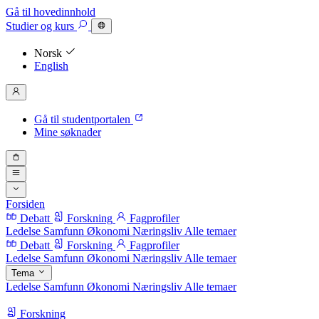
Gå til hovedinnhold
Studier
og kurs
Norsk
English
Gå til studentportalen
Mine søknader
Forsiden
Debatt
Forskning
Fagprofiler
Ledelse
Samfunn
Økonomi
Næringsliv
Alle temaer
Debatt
Forskning
Fagprofiler
Ledelse
Samfunn
Økonomi
Næringsliv
Alle temaer
Tema
Ledelse
Samfunn
Økonomi
Næringsliv
Alle temaer
Forskning