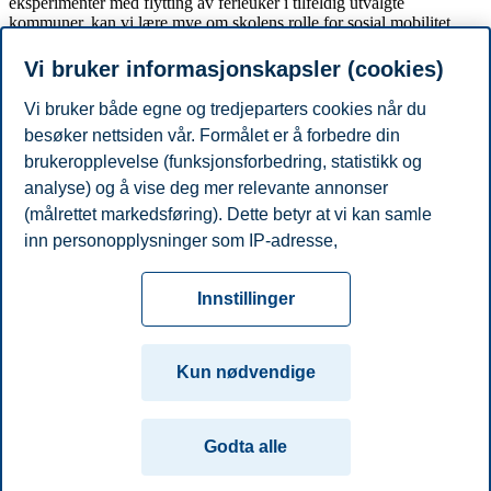
eksperimenter med flytting av ferieuker i tilfeldig utvalgte
kommuner, kan vi lære mye om skolens rolle for sosial mobilitet.
Referanse:
Vi bruker informasjonskapsler (cookies)
Artikkelen er publisert som kommentarartikkel i Klassekampen 9.
Vi bruker både egne og tredjeparters cookies når du
juni 2016 med overskriften "Sommerferie".
besøker nettsiden vår. Formålet er å forbedre din
brukeropplevelse (funksjonsforbedring, statistikk og
analyse) og å vise deg mer relevante annonser
Del artikkelen:
(målrettet markedsføring). Dette betyr at vi kan samle
inn personopplysninger som IP-adresse,
Du kan også se
alle nyheter her
.
nettleseraktivitet, lokasjon og brukerpreferanser. Utover
Personvern
Tilgjengelighetserklæring
Disclaimer
Si
cookies som er nødvendige for at nettsiden skal
Cookies
Innstillinger
fungere, kan du enten godta alle eller tilpasse ditt
fra
Beredskap
Kontakt oss
samtykke ved å endre innstillinger.
Campus:
Kun nødvendige
Les mer om våre informasjonskapsler, hvilke
Oslo
Bergen
Trondheim
Stavanger
opplysninger vi samler inn og formålene i innstillinger
Godta alle
for informasjonskapsler. Du kan når som helst endre
© 2026 Handelshøyskolen BI
eller trekke tilbake ditt samtykke i innstillingene ved å