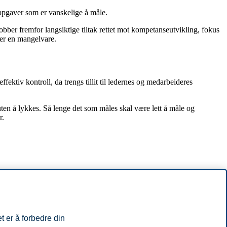
oppgaver som er vanskelige å måle.
jobber fremfor langsiktige tiltak rettet mot kompetanseutvikling, fokus
 er en mangelvare.
ffektiv kontroll, da trengs tillit til ledernes og medarbeideres
uten å lykkes. Så lenge det som måles skal være lett å måle og
r.
e selv vet hvordan formålet best oppnås - i samhandling med kolleger og
 stole på tillit som et effektiv styrings- og ledelsesverktøy.
t er å forbedre din