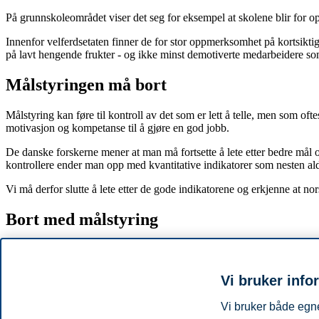
På grunnskoleområdet viser det seg for eksempel at skolene blir for op
Innenfor velferdsetaten finner de for stor oppmerksomhet på kortsiktige
på lavt hengende frukter - og ikke minst demotiverte medarbeidere som 
Målstyringen må bort
Målstyring kan føre til kontroll av det som er lett å telle, men som ofte
motivasjon og kompetanse til å gjøre en god jobb.
De danske forskerne mener at man må fortsette å lete etter bedre mål o
kontrollere ender man opp med kvantitative indikatorer som nesten aldri
Vi må derfor slutte å lete etter de gode indikatorene og erkjenne at no
Bort med målstyring
Det hjelper ikke å begrense målstyringen, den må bort og erstattes med
ledere.
Vi bruker info
Neste gang politikere og ledere i offentlig sektor snakker om tillit, må 
Vi bruker både egne
Referanse: