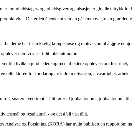
nter for arbeidstager- og arbeidsgiverorganisasjoner gir alle uttrykk for hv
produktivitet. Det er lett å tenke at verden går fremover, men gjør den v
edarbeiderne har tilstrekkelig kompetanse og motivasjon til å gjøre en go
, opplever dem vi viser tillit jobbautonomi.
eferer til i hvilken grad ledere og medarbeidere opplever rom for frihet,
nkeltfaktoren for forklaring av indre motivasjon, ansvarlighet, arbeids
kontroll, snarere tvert imot. Tillit fører til jobbautonomi, jobbautonomi
itetsmål og resultatmål - og det å bli vist tillit.
s Analyse og Forskning (KORA) har nylig publisert en rapport om målst