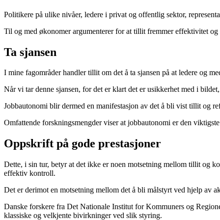
Politikere på ulike nivåer, ledere i privat og offentlig sektor, representa
Til og med økonomer argumenterer for at tillit fremmer effektivitet og 
Ta sjansen
I mine fagområder handler tillit om det å ta sjansen på at ledere og m
Når vi tar denne sjansen, for det er klart det er usikkerhet med i bildet
Jobbautonomi blir dermed en manifestasjon av det å bli vist tillit og r
Omfattende forskningsmengder viser at jobbautonomi er den viktigste e
Oppskrift på gode prestasjoner
Dette, i sin tur, betyr at det ikke er noen motsetning mellom tillit og 
effektiv kontroll.
Det er derimot en motsetning mellom det å bli målstyrt ved hjelp av aktiv
Danske forskere fra Det Nationale Institut for Kommuners og Regioner
klassiske og velkjente bivirkninger ved slik styring.