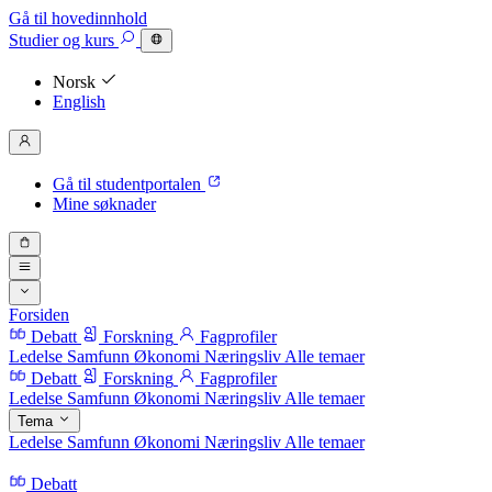
Gå til hovedinnhold
Studier
og kurs
Norsk
English
Gå til studentportalen
Mine søknader
Forsiden
Debatt
Forskning
Fagprofiler
Ledelse
Samfunn
Økonomi
Næringsliv
Alle temaer
Debatt
Forskning
Fagprofiler
Ledelse
Samfunn
Økonomi
Næringsliv
Alle temaer
Tema
Ledelse
Samfunn
Økonomi
Næringsliv
Alle temaer
Debatt