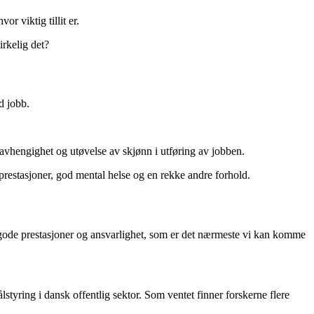
or viktig tillit er.
irkelig det?
d jobb.
 uavhengighet og utøvelse av skjønn i utføring av jobben.
prestasjoner, god mental helse og en rekke andre forhold.
 til gode prestasjoner og ansvarlighet, som er det nærmeste vi kan komme
yring i dansk offentlig sektor. Som ventet finner forskerne flere