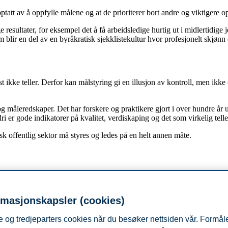
ptatt av å oppfylle målene og at de prioriterer bort andre og viktigere 
 resultater, for eksempel det å få arbeidsledige hurtig ut i midlertidige 
blir en del av en byråkratisk sjekklistekultur hvor profesjonelt skjønn
st ikke teller. Derfor kan målstyring gi en illusjon av kontroll, men ikke e
g måleredskaper. Det har forskere og praktikere gjort i over hundre år 
 er gode indikatorer på kvalitet, verdiskaping og det som virkelig telle
rsk offentlig sektor må styres og ledes på en helt annen måte.
 formålsstyring der dem som skal utføre jobben må vises tillit til at d
rmasjonskapsler (cookies)
vi spørre dem om de målstyrer. Hvis svaret er ja, tar de ikke sjansen på å
 og tredjeparters cookies når du besøker nettsiden vår. Formåle