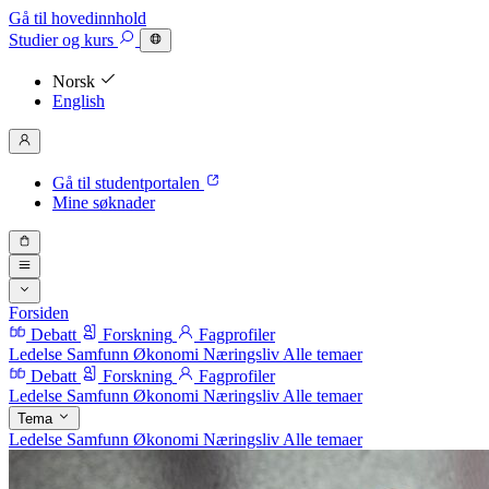
Gå til hovedinnhold
Studier
og kurs
Norsk
English
Gå til studentportalen
Mine søknader
Forsiden
Debatt
Forskning
Fagprofiler
Ledelse
Samfunn
Økonomi
Næringsliv
Alle temaer
Debatt
Forskning
Fagprofiler
Ledelse
Samfunn
Økonomi
Næringsliv
Alle temaer
Tema
Ledelse
Samfunn
Økonomi
Næringsliv
Alle temaer