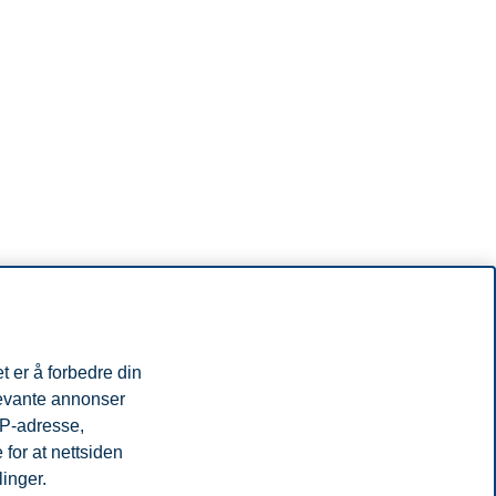
t er å forbedre din
levante annonser
IP-adresse,
for at nettsiden
linger.