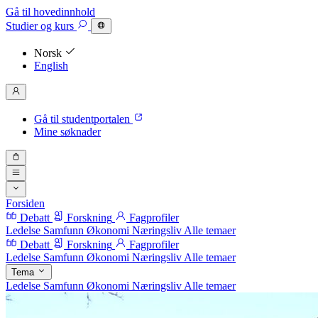
Gå til hovedinnhold
Studier
og kurs
Norsk
English
Gå til studentportalen
Mine søknader
Forsiden
Debatt
Forskning
Fagprofiler
Ledelse
Samfunn
Økonomi
Næringsliv
Alle temaer
Debatt
Forskning
Fagprofiler
Ledelse
Samfunn
Økonomi
Næringsliv
Alle temaer
Tema
Ledelse
Samfunn
Økonomi
Næringsliv
Alle temaer