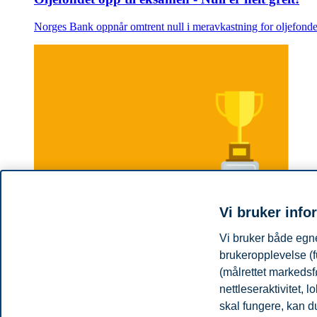
Norges Bank oppnår omtrent null i meravkastning for oljefondet 
Vi bruker info
Vi bruker både egne
brukeropplevelse (f
(målrettet markedsf
nettleseraktivitet,
BI Business Review
skal fungere, kan du