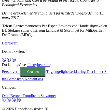
Green Growth and Can It be Found in the Nordic Countries?»
Ecological Economics.
Denne artikkelen er først publisert på nettstedet Dagsorden.no 15.
mars 2017.
Tekst:
Førsteamanuensis Per Espen Stoknes ved Handelshøyskolen
BI. Stoknes stiller også som kandidat til Stortinget for Miljøpartiet
De Grønne (MDG).
Bærekraft
Del artikkelen:
Du kan også se
alle nyheter her
.
Personvern
Tilgjengelighetserklæring
Disclaimer
Si
Cookies
fra
Beredskap
Kontakt oss
Campus:
Oslo
Bergen
Trondheim
Stavanger
© 2026 Handelshøyskolen BI