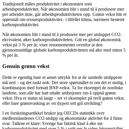
Tradisjonelt måles produktivitet i økonomien som
arbeidsproduktivitet. Når økonomien blir i stand til å produsere mer
per arbeidet time, går arbeidsproduktiviteten opp. Grønn vekst blir et
spørsmål om ressursproduktivitet– i tilfellet klima, nærmere bestemt
karbonproduktivitet.
Når økonomien blir i stand til å produsere mer per utsluppet CO2-
ekvivalent, øker karbonproduktiviteten. Gitt en global økonomisk
vekst på 3 % per år, viser resonnementet ovenfor at den
gjennomsnittlige globale karbonproduktiviteten må øke med minst 5
% per år.
Genuin grønn vekst
Dette er egentlig bare et annet uttrykk for at de samlede utslippene
må ned – og det raskt nok. Det store spørsmålet er om det er mulig, i
kombinasjon med fortsatt BNP-vekst. Ta for eksempel de nordiske
landene, som alle har hatt uttalte ambisjoner om å oppnå grønn
vekst. Hva er status så langt – ser vi eksempler på reell grønn vekst,
eller bare grønnvasking av en dypest sett grå utvikling?
I en forskningsartikkel bruker jeg OECDs statistikk over
medlemslandenes CO2-utslipp og økonomiske aktivitet for å finne
svar. Tallene er klare: Sverige har faktisk klart å øke sin
karbonproduktivitet med over 5 % i snitt per år siden årtusenskiftet.