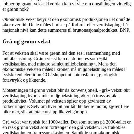
jobber og grønn vekst. Hvordan kan vi vite om omstillingen virkelig
er grønn nok?
Økonomisk vekst betyr at den økonomisk produksjonen i et område
øker over tid. Dette måles i priser på forbruk eller verdiskaping. På
nasjonalt nivå kan dette summeres til bruttonasjonalproduktet, BNP.
Grå og grønn vekst
For at veksten skal være grønn må den ses i sammenheng med
miljøbelastning. Grønn vekst kan da defineres som «økt
verdiskaping med mindre samlet miljøbelastning». Mens den
økonomiske veksten måles i kroner, må miljøbelastningen måles i
fysiske enheter: tonn CO2 sluppet ut i atmosfæren, økologisk
fotavtrykk og liknende.
Motsetningen til grønn vekst blir da konvensjonell, «grå» vekst: økt
verdiskaping hvor samlet miljøbelastning øker på tross av økt
produktivitet. Volumet på veksten spiser opp gevinsten av
forbedringene: Selv om hver bil har fått litt bedre motor, kjører flere
biler mer, slik at totale utslipp likevel går opp.
Grå vekst var typisk for 1900-tallet. Det som trengs på 2000-tallet er
en rask grønn vekst som fortrenger den grå veksten. Da frakobles
verdiskapingen fra ressurssløsingen. Samtidig som økonomisk