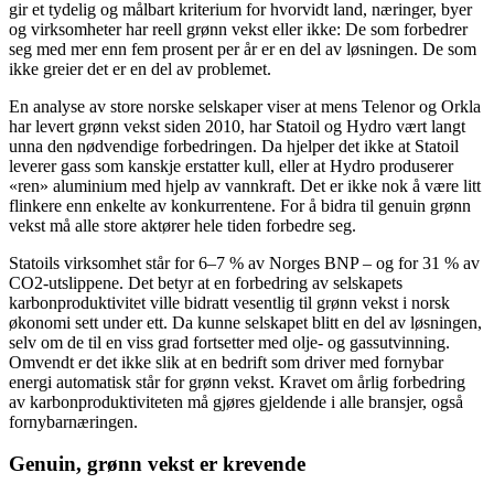
gir et tydelig og målbart kriterium for hvorvidt land, næringer, byer
og virksomheter har reell grønn vekst eller ikke: De som forbedrer
seg med mer enn fem prosent per år er en del av løsningen. De som
ikke greier det er en del av problemet.
En analyse av store norske selskaper viser at mens Telenor og Orkla
har levert grønn vekst siden 2010, har Statoil og Hydro vært langt
unna den nødvendige forbedringen. Da hjelper det ikke at Statoil
leverer gass som kanskje erstatter kull, eller at Hydro produserer
«ren» aluminium med hjelp av vannkraft. Det er ikke nok å være litt
flinkere enn enkelte av konkurrentene. For å bidra til genuin grønn
vekst må alle store aktører hele tiden forbedre seg.
Statoils virksomhet står for 6–7 % av Norges BNP – og for 31 % av
CO2-utslippene. Det betyr at en forbedring av selskapets
karbonproduktivitet ville bidratt vesentlig til grønn vekst i norsk
økonomi sett under ett. Da kunne selskapet blitt en del av løsningen,
selv om de til en viss grad fortsetter med olje- og gassutvinning.
Omvendt er det ikke slik at en bedrift som driver med fornybar
energi automatisk står for grønn vekst. Kravet om årlig forbedring
av karbonproduktiviteten må gjøres gjeldende i alle bransjer, også
fornybarnæringen.
Genuin, grønn vekst er krevende