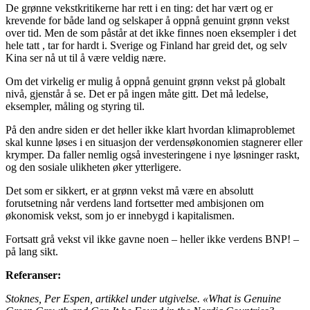
De grønne vekstkritikerne har rett i en ting: det har vært og er
krevende for både land og selskaper å oppnå genuint grønn vekst
over tid. Men de som påstår at det ikke finnes noen eksempler i det
hele tatt , tar for hardt i. Sverige og Finland har greid det, og selv
Kina ser nå ut til å være veldig nære.
Om det virkelig er mulig å oppnå genuint grønn vekst på globalt
nivå, gjenstår å se. Det er på ingen måte gitt. Det må ledelse,
eksempler, måling og styring til.
På den andre siden er det heller ikke klart hvordan klimaproblemet
skal kunne løses i en situasjon der verdensøkonomien stagnerer eller
krymper. Da faller nemlig også investeringene i nye løsninger raskt,
og den sosiale ulikheten øker ytterligere.
Det som er sikkert, er at grønn vekst må være en absolutt
forutsetning når verdens land fortsetter med ambisjonen om
økonomisk vekst, som jo er innebygd i kapitalismen.
Fortsatt grå vekst vil ikke gavne noen – heller ikke verdens BNP! –
på lang sikt.
Referanser:
Stoknes, Per Espen, artikkel under utgivelse. «What is Genuine