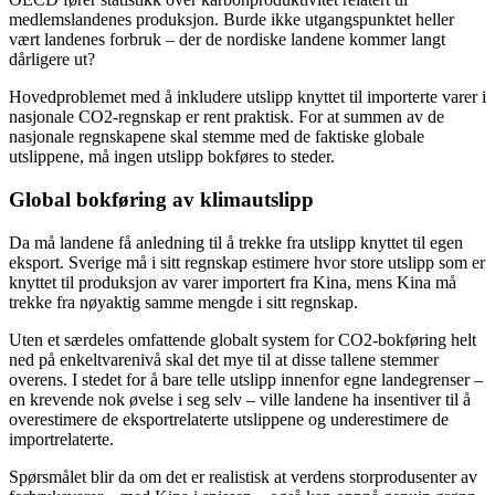
medlemslandenes produksjon. Burde ikke utgangspunktet heller
vært landenes forbruk – der de nordiske landene kommer langt
dårligere ut?
Hovedproblemet med å inkludere utslipp knyttet til importerte varer i
nasjonale CO2-regnskap er rent praktisk. For at summen av de
nasjonale regnskapene skal stemme med de faktiske globale
utslippene, må ingen utslipp bokføres to steder.
Global bokføring av klimautslipp
Da må landene få anledning til å trekke fra utslipp knyttet til egen
eksport. Sverige må i sitt regnskap estimere hvor store utslipp som er
knyttet til produksjon av varer importert fra Kina, mens Kina må
trekke fra nøyaktig samme mengde i sitt regnskap.
Uten et særdeles omfattende globalt system for CO2-bokføring helt
ned på enkeltvarenivå skal det mye til at disse tallene stemmer
overens. I stedet for å bare telle utslipp innenfor egne landegrenser –
en krevende nok øvelse i seg selv – ville landene ha insentiver til å
overestimere de eksportrelaterte utslippene og underestimere de
importrelaterte.
Spørsmålet blir da om det er realistisk at verdens storprodusenter av