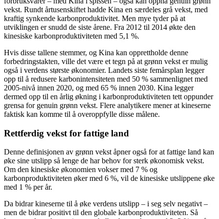
forbruksvarer – med Kina i spissen – også kan oppnå genuin grønn
vekst. Rundt årtusenskiftet hadde Kina en særdeles grå vekst, med
kraftig synkende karbonproduktivitet. Men mye tyder på at
utviklingen er snudd de siste årene. Fra 2012 til 2014 økte den
kinesiske karbonproduktiviteten med 5,1 %.
Hvis disse tallene stemmer, og Kina kan opprettholde denne
forbedringstakten, ville det være et tegn på at grønn vekst er mulig
også i verdens største økonomier. Landets siste femårsplan legger
opp til å redusere karbonintensiteten med 50 % sammenlignet med
2005-nivå innen 2020, og med 65 % innen 2030. Kina legger
dermed opp til en årlig økning i karbonproduktiviteten tett oppunder
grensa for genuin grønn vekst. Flere analytikere mener at kineserne
faktisk kan komme til å overoppfylle disse målene.
Rettferdig vekst for fattige land
Denne definisjonen av grønn vekst åpner også for at fattige land kan
øke sine utslipp så lenge de har behov for sterk økonomisk vekst.
Om den kinesiske økonomien vokser med 7 % og
karbonproduktiviteten øker med 6 %, vil de kinesiske utslippene øke
med 1 % per år.
Da bidrar kineserne til å øke verdens utslipp – i seg selv negativt –
men de bidrar positivt til den globale karbonproduktiviteten. Så