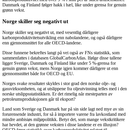
Danmark og Finland følger hakk i hæl, like under grensa for genuin
grønn vekst.
Norge skiller seg negativt ut
Norge skiller seg negativt ut, med vesentlig dårligere
karbonproduktivitetsutvikling enn nabolandene, og også dårligere
enn gjennomsnittet for alle OECD-landene.
Disse funnene bekreftes langt på vei også av FNs statistikk, som
sammenfattes i databasen GlobalCarbonAtlas. Ifølge disse tallene
ligger Sverige, Danmark og Finland like under 5 %-grensa for
genuin grønn vekst, mens Norge igjen kommer dårligere ut enn
gjennomsnittet både for OECD og EU.
Norges svake resultater skyldes i stor grad den norske olje- og
gassvirksomheten, og at utslippene fra oljeutvinning telles med i den
norske utslippsstatistikken. Er det rimelig når mesteparten av
petroleumsproduksjonen går til eksport?
Land som Sverige og Danmark har på sin side lagt ned mye av sin
forurensende industri, for så å importere varene fra lavkostland med
mindre ambisiøs miljøpolitikk. Betyr det, som mange vekstkritikere
har hevdet, at den grønne veksten i disse landene er en illusjon?
OECD fører statistikk over karbonproduktivitet relatert til