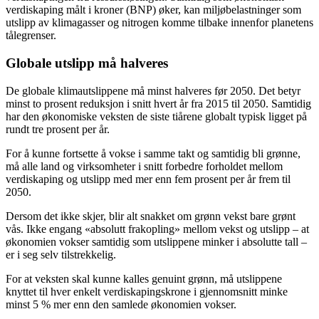
verdiskaping målt i kroner (BNP) øker, kan miljøbelastninger som
utslipp av klimagasser og nitrogen komme tilbake innenfor planetens
tålegrenser.
Globale utslipp må halveres
De globale klimautslippene må minst halveres før 2050. Det betyr
minst to prosent reduksjon i snitt hvert år fra 2015 til 2050. Samtidig
har den økonomiske veksten de siste tiårene globalt typisk ligget på
rundt tre prosent per år.
For å kunne fortsette å vokse i samme takt og samtidig bli grønne,
må alle land og virksomheter i snitt forbedre forholdet mellom
verdiskaping og utslipp med mer enn fem prosent per år frem til
2050.
Dersom det ikke skjer, blir alt snakket om grønn vekst bare grønt
vås. Ikke engang «absolutt frakopling» mellom vekst og utslipp – at
økonomien vokser samtidig som utslippene minker i absolutte tall –
er i seg selv tilstrekkelig.
For at veksten skal kunne kalles genuint grønn, må utslippene
knyttet til hver enkelt verdiskapingskrone i gjennomsnitt minke
minst 5 % mer enn den samlede økonomien vokser.