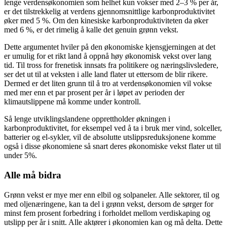
lenge verdensøkonomien som helhet kun vokser med 2–3 % per år,
er det tilstrekkelig at verdens gjennomsnittlige karbonproduktivitet
øker med 5 %. Om den kinesiske karbonproduktiviteten da øker
med 6 %, er det rimelig å kalle det genuin grønn vekst.
Dette argumentet hviler på den økonomiske kjensgjerningen at det
er umulig for et rikt land å oppnå høy økonomisk vekst over lang
tid. Til tross for frenetisk innsats fra politikere og næringslivsledere,
ser det ut til at veksten i alle land flater ut ettersom de blir rikere.
Dermed er det liten grunn til å tro at verdensøkonomien vil vokse
med mer enn et par prosent per år i løpet av perioden der
klimautslippene må komme under kontroll.
Så lenge utviklingslandene opprettholder økningen i
karbonproduktivitet, for eksempel ved å ta i bruk mer vind, solceller,
batterier og el-sykler, vil de absolutte utslippsreduksjonene komme
også i disse økonomiene så snart deres økonomiske vekst flater ut til
under 5%.
Alle må bidra
Grønn vekst er mye mer enn elbil og solpaneler. Alle sektorer, til og
med oljenæringene, kan ta del i grønn vekst, dersom de sørger for
minst fem prosent forbedring i forholdet mellom verdiskaping og
utslipp per år i snitt. Alle aktører i økonomien kan og må delta. Dette