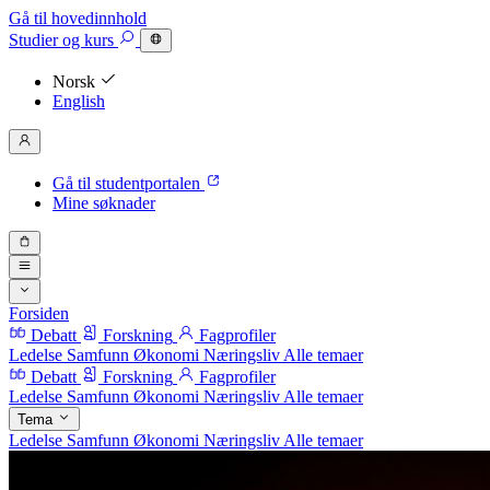
Gå til hovedinnhold
Studier
og kurs
Norsk
English
Gå til studentportalen
Mine søknader
Forsiden
Debatt
Forskning
Fagprofiler
Ledelse
Samfunn
Økonomi
Næringsliv
Alle temaer
Debatt
Forskning
Fagprofiler
Ledelse
Samfunn
Økonomi
Næringsliv
Alle temaer
Tema
Ledelse
Samfunn
Økonomi
Næringsliv
Alle temaer