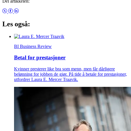
Del artikkelen:
Les også:
BI Business Review
Betal for prestasjoner
Kvinner presterer like bra som menn, men får dårligere
belønning for jobben de gjør. På tide å betale for prestasjoner,
utfordrer Laura E. Mercer Traavik.