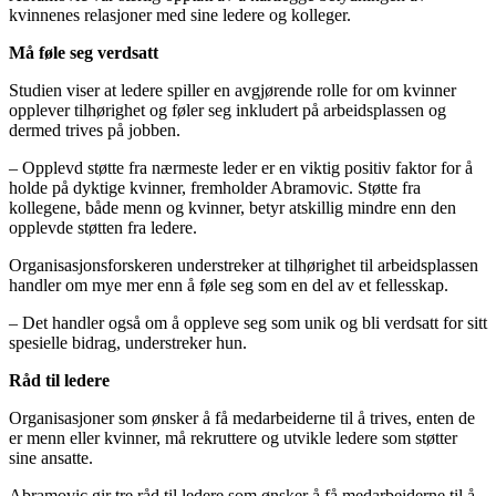
kvinnenes relasjoner med sine ledere og kolleger.
Må føle seg verdsatt
Studien viser at ledere spiller en avgjørende rolle for om kvinner
opplever tilhørighet og føler seg inkludert på arbeidsplassen og
dermed trives på jobben.
– Opplevd støtte fra nærmeste leder er en viktig positiv faktor for å
holde på dyktige kvinner, fremholder Abramovic. Støtte fra
kollegene, både menn og kvinner, betyr atskillig mindre enn den
opplevde støtten fra ledere.
Organisasjonsforskeren understreker at tilhørighet til arbeidsplassen
handler om mye mer enn å føle seg som en del av et fellesskap.
– Det handler også om å oppleve seg som unik og bli verdsatt for sitt
spesielle bidrag, understreker hun.
Råd til ledere
Organisasjoner som ønsker å få medarbeiderne til å trives, enten de
er menn eller kvinner, må rekruttere og utvikle ledere som støtter
sine ansatte.
Abramovic gir tre råd til ledere som ønsker å få medarbeiderne til å