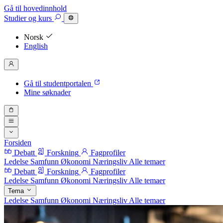
Gå til hovedinnhold
Studier
og kurs
Norsk
English
Gå til studentportalen
Mine søknader
Forsiden
Debatt
Forskning
Fagprofiler
Ledelse
Samfunn
Økonomi
Næringsliv
Alle temaer
Debatt
Forskning
Fagprofiler
Ledelse
Samfunn
Økonomi
Næringsliv
Alle temaer
Tema
Ledelse
Samfunn
Økonomi
Næringsliv
Alle temaer