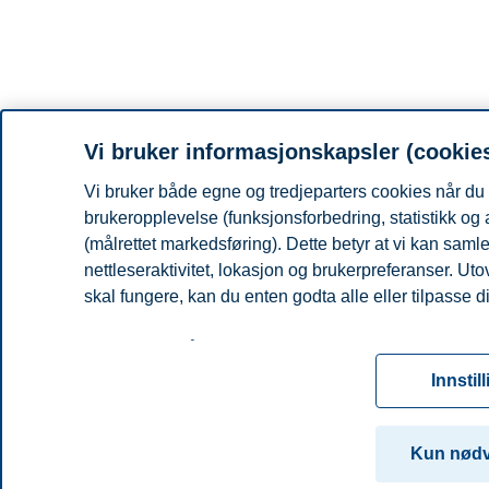
Vi bruker informasjonskapsler (cookie
Vi bruker både egne og tredjeparters cookies når du 
brukeropplevelse (funksjonsforbedring, statistikk og
(målrettet markedsføring). Dette betyr at vi kan sam
nettleseraktivitet, lokasjon og brukerpreferanser. Ut
skal fungere, kan du enten godta alle eller tilpasse d
Les mer om våre informasjonskapsler, hvilke opplysni
for informasjonskapsler. Du kan når som helst endre el
Innstil
ved å klikke på «Cookies» nederst på nettsiden vår.
For mer informasjon, se vår
cookie-erklæring
Kun nød