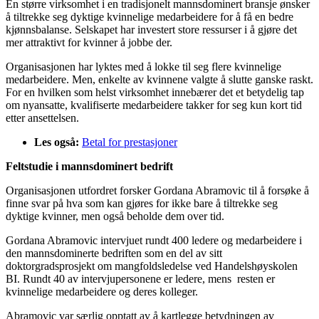
En større virksomhet i en tradisjonelt mannsdominert bransje ønsker
å tiltrekke seg dyktige kvinnelige medarbeidere for å få en bedre
kjønnsbalanse. Selskapet har investert store ressurser i å gjøre det
mer attraktivt for kvinner å jobbe der.
Organisasjonen har lyktes med å lokke til seg flere kvinnelige
medarbeidere. Men, enkelte av kvinnene valgte å slutte ganske raskt.
For en hvilken som helst virksomhet innebærer det et betydelig tap
om nyansatte, kvalifiserte medarbeidere takker for seg kun kort tid
etter ansettelsen.
Les også:
Betal for prestasjoner
Feltstudie i mannsdominert bedrift
Organisasjonen utfordret forsker Gordana Abramovic til å forsøke å
finne svar på hva som kan gjøres for ikke bare å tiltrekke seg
dyktige kvinner, men også beholde dem over tid.
Gordana Abramovic intervjuet rundt 400 ledere og medarbeidere i
den mannsdominerte bedriften som en del av sitt
doktorgradsprosjekt om mangfoldsledelse ved Handelshøyskolen
BI. Rundt 40 av intervjupersonene er ledere, mens resten er
kvinnelige medarbeidere og deres kolleger.
Abramovic var særlig opptatt av å kartlegge betydningen av