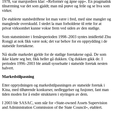
1978, var marsjordren klar: «Reformér og åpne opp». En pragmatisk
tilnærming var det som gjaldt; man må prøve og feile og se hva som
virker.
De etablerte statsbedriftene lot man være i fred, med sine mangler og
manglende overskudd. I stedet la man forholdene til rette for at
privat virksomhet kunne vokse frem ved siden av den statlige.
Som statsminister i femårsperioden 1998–2003 syntes imidlertid Zhu
Rongji at nok fikk være nok; det var behov for en opprydding i de
statseide foretakene.
Nå skulle markedet gjelde for de statlige foretakene også. De som
ikke klarte seg her, fikk heller gå dukken. Og dukken gikk de. I
perioden 1996–2003 ble antall sysselsatte i statseide foretak nesten
halvert.
Markedstilpasning
Etter opprydningen og markedstilpasningen av statseide foretak i
Kina, med tilhørende konkurser, nedleggelser og fusjoner, fant man
tiden moden for å endre strukturen i styringen av dem.
I 2003 ble SASAC, som står for «State-owned Assets Supervision
and Administration Commission of the State Council», etablert.