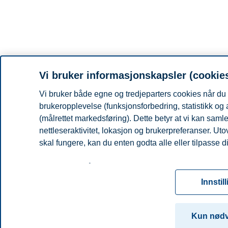
Vi bruker informasjonskapsler (cookie
Vi bruker både egne og tredjeparters cookies når du 
brukeropplevelse (funksjonsforbedring, statistikk og
(målrettet markedsføring). Dette betyr at vi kan sam
nettleseraktivitet, lokasjon og brukerpreferanser. Ut
skal fungere, kan du enten godta alle eller tilpasse d
Les mer om våre informasjonskapsler, hvilke opplysni
for informasjonskapsler. Du kan når som helst endre el
Innstil
ved å klikke på «Cookies» nederst på nettsiden vår.
For mer informasjon, se vår
cookie-erklæring
Kun nød