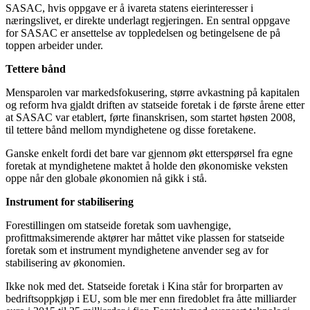
SASAC, hvis oppgave er å ivareta statens eierinteresser i
næringslivet, er direkte underlagt regjeringen. En sentral oppgave
for SASAC er ansettelse av toppledelsen og betingelsene de på
toppen arbeider under.
Tettere bånd
Mensparolen var markedsfokusering, større avkastning på kapitalen
og reform hva gjaldt driften av statseide foretak i de første årene etter
at SASAC var etablert, førte finanskrisen, som startet høsten 2008,
til tettere bånd mellom myndighetene og disse foretakene.
Ganske enkelt fordi det bare var gjennom økt etterspørsel fra egne
foretak at myndighetene maktet å holde den økonomiske veksten
oppe når den globale økonomien nå gikk i stå.
Instrument for stabilisering
Forestillingen om statseide foretak som uavhengige,
profittmaksimerende aktører har måttet vike plassen for statseide
foretak som et instrument myndighetene anvender seg av for
stabilisering av økonomien.
Ikke nok med det. Statseide foretak i Kina står for brorparten av
bedriftsoppkjøp i EU, som ble mer enn firedoblet fra åtte milliarder