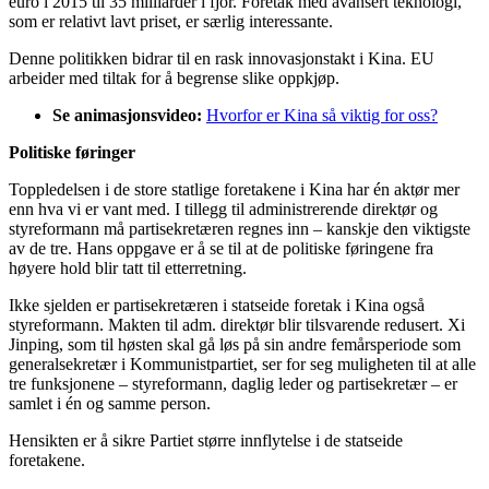
euro i 2015 til 35 milliarder i fjor. Foretak med avansert teknologi,
som er relativt lavt priset, er særlig interessante.
Denne politikken bidrar til en rask innovasjonstakt i Kina. EU
arbeider med tiltak for å begrense slike oppkjøp.
Se animasjonsvideo:
Hvorfor er Kina så viktig for oss?
Politiske føringer
Toppledelsen i de store statlige foretakene i Kina har én aktør mer
enn hva vi er vant med. I tillegg til administrerende direktør og
styreformann må partisekretæren regnes inn – kanskje den viktigste
av de tre. Hans oppgave er å se til at de politiske føringene fra
høyere hold blir tatt til etterretning.
Ikke sjelden er partisekretæren i statseide foretak i Kina også
styreformann. Makten til adm. direktør blir tilsvarende redusert. Xi
Jinping, som til høsten skal gå løs på sin andre femårsperiode som
generalsekretær i Kommunistpartiet, ser for seg muligheten til at alle
tre funksjonene – styreformann, daglig leder og partisekretær – er
samlet i én og samme person.
Hensikten er å sikre Partiet større innflytelse i de statseide
foretakene.