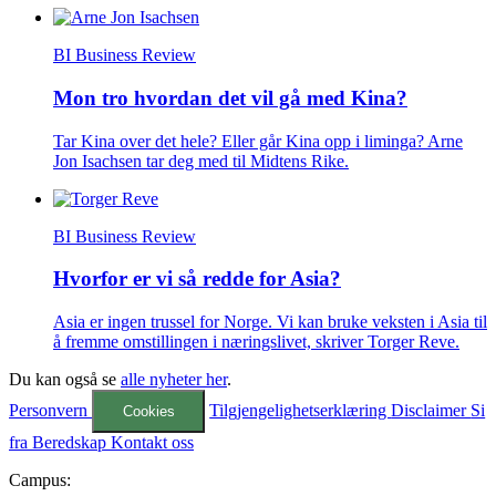
BI Business Review
Mon tro hvordan det vil gå med Kina?
Tar Kina over det hele? Eller går Kina opp i liminga? Arne
Jon Isachsen tar deg med til Midtens Rike.
BI Business Review
Hvorfor er vi så redde for Asia?
Asia er ingen trussel for Norge. Vi kan bruke veksten i Asia til
å fremme omstillingen i næringslivet, skriver Torger Reve.
Du kan også se
alle nyheter her
.
Personvern
Tilgjengelighetserklæring
Disclaimer
Si
Cookies
fra
Beredskap
Kontakt oss
Campus: