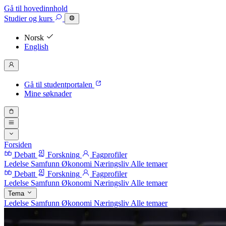
Gå til hovedinnhold
Studier
og kurs
Norsk
English
Gå til studentportalen
Mine søknader
Forsiden
Debatt
Forskning
Fagprofiler
Ledelse
Samfunn
Økonomi
Næringsliv
Alle temaer
Debatt
Forskning
Fagprofiler
Ledelse
Samfunn
Økonomi
Næringsliv
Alle temaer
Tema
Ledelse
Samfunn
Økonomi
Næringsliv
Alle temaer