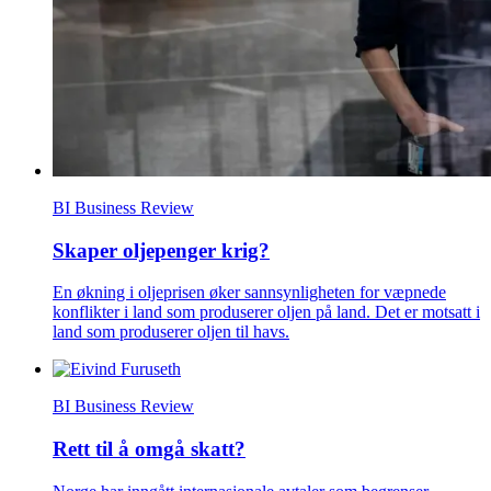
BI Business Review
Skaper oljepenger krig?
En økning i oljeprisen øker sannsynligheten for væpnede
konflikter i land som produserer oljen på land. Det er motsatt i
land som produserer oljen til havs.
BI Business Review
Rett til å omgå skatt?