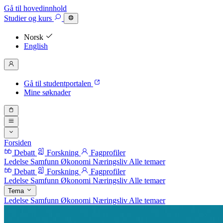
Gå til hovedinnhold
Studier
og kurs
Norsk
English
Gå til studentportalen
Mine søknader
Forsiden
Debatt
Forskning
Fagprofiler
Ledelse
Samfunn
Økonomi
Næringsliv
Alle temaer
Debatt
Forskning
Fagprofiler
Ledelse
Samfunn
Økonomi
Næringsliv
Alle temaer
Tema
Ledelse
Samfunn
Økonomi
Næringsliv
Alle temaer