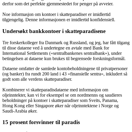
derfor som det perfekte gjemmestedet for penger på avveier.
Noe informasjon om kontoer i skatteparadiser er imidlertid
tilgjengelig. Denne informasjonen er imidlertid konfidensiell.
Undersøkt bankkontoer i skatteparadisene
Tre forskerkolleger fra Danmark og Russland, og jeg, har fått tilgang
til disse dataene ved å undertegne en avtale med Bank for
International Settlements («sentralbankenes sentralbank»), under
betingelsen at dataene kun brukes til begrensede forskningsformål.
Dataene omfatter de samlede kontobeholdningene til privatpersoner
(og banker) fra rundt 200 land i 43 «finansielle sentra», inkludert så
godt som alle verdens skatteparadiser.
Kombinerer vi skatteparadisdataene med informasjon om
oljeinntekter, kan vi for eksempel se om nordmenns og saudieres
beholdninger på kontoer i skatteparadiser som Sveits, Panama,
Hong Kong eller Singapore øker når oljeinntektene i Norge og
Saudi-Arabia øker.
15 prosent forsvinner til paradis