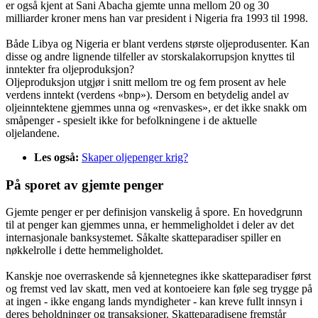
er også kjent at Sani Abacha gjemte unna mellom 20 og 30
milliarder kroner mens han var president i Nigeria fra 1993 til 1998.
Både Libya og Nigeria er blant verdens største oljeprodusenter. Kan
disse og andre lignende tilfeller av storskalakorrupsjon knyttes til
inntekter fra oljeproduksjon?
Oljeproduksjon utgjør i snitt mellom tre og fem prosent av hele
verdens inntekt (verdens «bnp»). Dersom en betydelig andel av
oljeinntektene gjemmes unna og «renvaskes», er det ikke snakk om
småpenger - spesielt ikke for befolkningene i de aktuelle
oljelandene.
Les også:
Skaper oljepenger krig?
På sporet av gjemte penger
Gjemte penger er per definisjon vanskelig å spore. En hovedgrunn
til at penger kan gjemmes unna, er hemmeligholdet i deler av det
internasjonale banksystemet. Såkalte skatteparadiser spiller en
nøkkelrolle i dette hemmeligholdet.
Kanskje noe overraskende så kjennetegnes ikke skatteparadiser først
og fremst ved lav skatt, men ved at kontoeiere kan føle seg trygge på
at ingen - ikke engang lands myndigheter - kan kreve fullt innsyn i
deres beholdninger og transaksjoner. Skatteparadisene fremstår