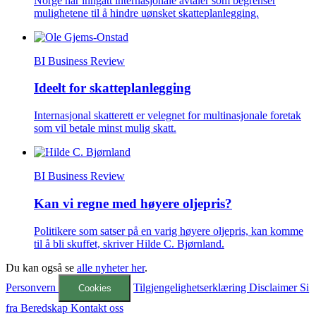
Norge har inngått internasjonale avtaler som begrenser
mulighetene til å hindre uønsket skatteplanlegging.
BI Business Review
Ideelt for skatteplanlegging
Internasjonal skatterett er velegnet for multinasjonale foretak
som vil betale minst mulig skatt.
BI Business Review
Kan vi regne med høyere oljepris?
Politikere som satser på en varig høyere oljepris, kan komme
til å bli skuffet, skriver Hilde C. Bjørnland.
Du kan også se
alle nyheter her
.
Personvern
Tilgjengelighetserklæring
Disclaimer
Si
Cookies
fra
Beredskap
Kontakt oss