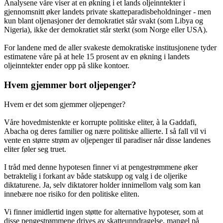
Analysene våre viser at en økning i et lands oljeinntekter i
gjennomsnitt øker landets private skatteparadisbeholdninger - men
kun blant oljenasjoner der demokratiet står svakt (som Libya og
Nigeria), ikke der demokratiet står sterkt (som Norge eller USA).
For landene med de aller svakeste demokratiske institusjonene tyder
estimatene våre på at hele 15 prosent av en økning i landets
oljeinntekter ender opp på slike kontoer.
Hvem gjemmer bort oljepenger?
Hvem er det som gjemmer oljepenger?
Våre hovedmistenkte er korrupte politiske eliter, à la Gaddafi,
Abacha og deres familier og nære politiske allierte. I så fall vil vi
vente en større strøm av oljepenger til paradiser når disse landenes
eliter føler seg truet.
I tråd med denne hypotesen finner vi at pengestrømmene øker
betraktelig i forkant av både statskupp og valg i de oljerike
diktaturene. Ja, selv diktatorer holder innimellom valg som kan
innebære noe risiko for den politiske eliten.
Vi finner imidlertid ingen støtte for alternative hypoteser, som at
disse pengestrømmene drives av skatteunndragelse, mangel på