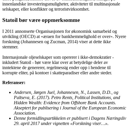
innenlandske investeringsmuligheter, aktiviteter til multinasjonale
selskaper, eller konflikter og terroristvirksomhet.
Statoil bør være oppmerksomme
I 2011 annonserte Organisasjonen for økonomisk samarbeid og
utvikling (OECD) at «æraen for bankhemmelighold er over». Nyere
forskning (Johannesen og Zucman, 2014) viser at dette ikke
stemmer.
Internasjonale oljeselskaper som opererer i ikke-demokratier -
inkludert Statoil - bør være klar over at betydelige deler av
inntektene de genererer, regelmessig ender opp i hendene til
korrupte eliter, på kontoer i skatteparadiser eller andre steder.
Referanser:
Andersen, Jørgen Juel, Johannesen, N., Lassen, D.D., og
Paltseva, E. (2017).
Petro Rents, Political Institutions, and
Hidden Wealth: Evidence from Offshore Bank Accounts.
Akseptert for publisering i Journal of the European Economic
Association.
Denne formidlingsartikkelen er publisert i Dagens Næringsliv
29. april 2017 under vignetten «Forskning viser…».