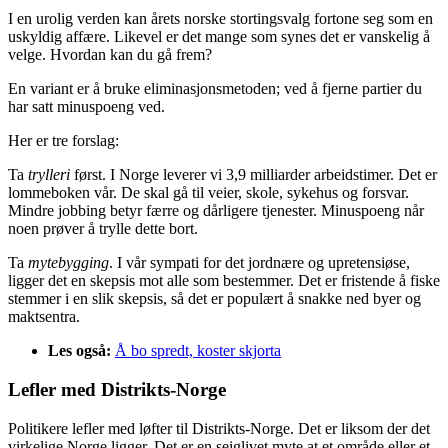
I en urolig verden kan årets norske stortingsvalg fortone seg som en
uskyldig affære. Likevel er det mange som synes det er vanskelig å
velge. Hvordan kan du gå frem?
En variant er å bruke eliminasjonsmetoden; ved å fjerne partier du
har satt minuspoeng ved.
Her er tre forslag:
Ta
trylleri
først. I Norge leverer vi 3,9 milliarder arbeidstimer. Det er
lommeboken vår. De skal gå til veier, skole, sykehus og forsvar.
Mindre jobbing betyr færre og dårligere tjenester. Minuspoeng når
noen prøver å trylle dette bort.
Ta
mytebygging
. I vår sympati for det jordnære og upretensiøse,
ligger det en skepsis mot alle som bestemmer. Det er fristende å fiske
stemmer i en slik skepsis, så det er populært å snakke ned byer og
maktsentra.
Les også:
Å bo spredt, koster skjorta
Lefler med Distrikts-Norge
Politikere lefler med løfter til Distrikts-Norge. Det er liksom der det
virkelige Norge ligger. Det er en seiglivet myte at et område eller et