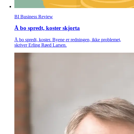
BI Business Review
Å bo spredt, koster skjorta
Å bo spredt, koster. Byene er redningen, ikke problemet,
skriver Erling Røed Larsen.