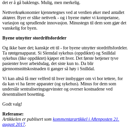
det er å gå baklengs. Mulig, men merkelig.
Nettverksøkonomier kjennetegnes ved at verdien øker med antallet
aktører. Byer er slike nettverk - og i byene møter vi kompetanse,
variasjon og sprudlende innovasjon. Minustegn til dem som gjør det
vanskelig for byen.
Byene utnytter stordriftsfordeler
Og ikke bare det; kanskje ett til - for byene utnytter stordriftsfordeler.
Ta røntgenapparat. Si Slemdal sykehus (oppdiktet) og Snilldal
sykehus (like oppdiktet) kjøper ett hver. Det første betjener tyve
pasienter hver arbeidsdag, det siste kun to. Da blir
gjennomsnittskostnaden ti ganger så høy i Snilldal.
Vi kan altså få mer velferd til hver innbygger om vi bor tettere, for
da kan vi ha færre apparater (og sykehus). Minus for dem som
underslår sentraliseringsgevinster og overser kostnadene ved
desentralisert bosetting.
Godt valg!
Referanse:
Artikkelen er publisert som
kommentarartikkel i Aftenposten 21.
august 2017
.