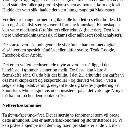
land står eller faller på produksjonsevnen av poteter, korn og kjøtt.
Hadde det vært slik, hadde det vært hungersnød på Majorstuen.
Verdier tar mange former - og ikke alle kan lett ses eller holdes. De
kan også - faktisk særlig - være i form av kunnskap. Kunnskapen
kan være medisinsk (kreftkurer) eller teknisk (batterier). Den kan
være underholdningsmessig (Skam) eller tallbasert (boliganalyser).
De største verdiskapningene i de siste årene har kommet digitalt,
altså hverken spesielt håndfast eller altfor synlig. Tenk Google,
Facebook eller Apple.
Det er en velferdsreduserende myte at verdier må ligge i det
håndfaste; i tømmer, steiner og melk. De fleste kan klare å
fremskaffe sånt. Og da blir det billig. I det 21. århundre anskaffer vi
oss mest kjøpekraft og eksportdollar - og derved velferd - ved å
selge snedig datakverning, elegant kode og kreativ pipettering av
kunnskap. Minustegn hvis noen insisterer på at det virkelige Norge
må ha jord på hendene klokken 16.
Nettverksøkonomier
Ta
fremtidsperspektivet
. Det er særlig to fenomener som vil prege
dette århundret. Det er nettverksøkonomier og stordriftsfordeler. Vi
kan prøve å kjempe mot dem, og noen proklamerer at de vil, men