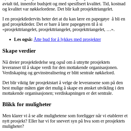
avtalt tid, innenfor budsjett og med spesifisert kvalitet. Tid, kostnad
og kvalitet var nøkkelordene. Det blir kalt prosjekttriangelet.
I en prosjektledervits heter det at du kan lære en papegøye å bli en
god prosjektleder. Det er bare å lære papegøyen til å si
«prosjekttriangelet, prosjekttriangelet, prosjekttriangelet, …».
Les også:
Åtte bud for å lykkes med prosjekter
Skape verdier
Nå dreier prosjektledelse seg
også
om å utnytte prosjektets
leveranser til å skape verdi for den mottakende organisasjonen.
Verdiskaping og gevinstrealisering er blitt sentrale nøkkelord.
Det blir viktig før prosjektstart å velge de leveransene som på den
best mulige måten gjør det mulig å skape en ønsket utvikling i den
mottakende organisasjonen; verdiskapningen er det sentrale.
Blikk for muligheter
Men klarer vi å se alle mulighetene som foreligger når vi etablerer et
nytt prosjekt? Eller har vi for snevert syn på hva som er prosjektets
muligheter?