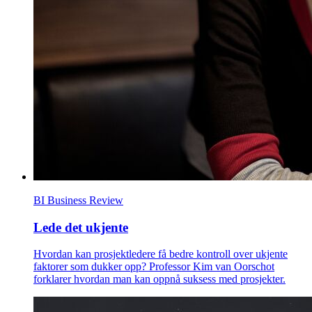
BI Business Review
Lede det ukjente
Hvordan kan prosjektledere få bedre kontroll over ukjente
faktorer som dukker opp? Professor Kim van Oorschot
forklarer hvordan man kan oppnå suksess med prosjekter.