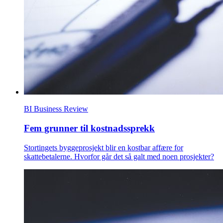
BI Business Review
Fem grunner til kostnadssprekk
Stortingets byggeprosjekt blir en kostbar affære for
skattebetalerne. Hvorfor går det så galt med noen prosjekter?