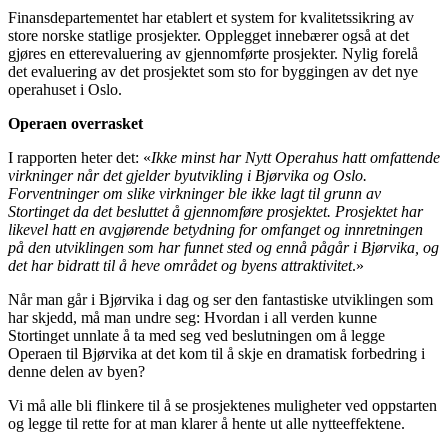
Finansdepartementet har etablert et system for kvalitetssikring av
store norske statlige prosjekter. Opplegget innebærer også at det
gjøres en etterevaluering av gjennomførte prosjekter. Nylig forelå
det evaluering av det prosjektet som sto for byggingen av det nye
operahuset i Oslo.
Operaen overrasket
I rapporten heter det: «
Ikke minst har Nytt Operahus hatt omfattende
virkninger når det gjelder byutvikling i Bjørvika og Oslo.
Forventninger om slike virkninger ble ikke lagt til grunn av
Stortinget da det besluttet å gjennomføre prosjektet. Prosjektet har
likevel hatt en avgjørende betydning for omfanget og innretningen
på den utviklingen som har funnet sted og ennå pågår i Bjørvika, og
det har bidratt til å heve området og byens attraktivitet
.»
Når man går i Bjørvika i dag og ser den fantastiske utviklingen som
har skjedd, må man undre seg: Hvordan i all verden kunne
Stortinget unnlate å ta med seg ved beslutningen om å legge
Operaen til Bjørvika at det kom til å skje en dramatisk forbedring i
denne delen av byen?
Vi må alle bli flinkere til å se prosjektenes muligheter ved oppstarten
og legge til rette for at man klarer å hente ut alle nytteeffektene.