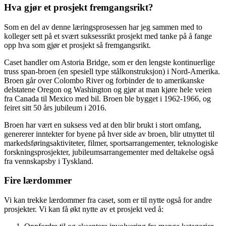
Hva gjør et prosjekt fremgangsrikt?
Som en del av denne læringsprosessen har jeg sammen med to
kolleger sett på et svært suksessrikt prosjekt med tanke på å fange
opp hva som gjør et prosjekt så fremgangsrikt.
Caset handler om Astoria Bridge, som er den lengste kontinuerlige
truss span-broen (en spesiell type stålkonstruksjon) i Nord-Amerika.
Broen går over Colombo River og forbinder de to amerikanske
delstatene Oregon og Washington og gjør at man kjøre hele veien
fra Canada til Mexico med bil. Broen ble bygget i 1962-1966, og
feiret sitt 50 års jubileum i 2016.
Broen har vært en suksess ved at den blir brukt i stort omfang,
genererer inntekter for byene på hver side av broen, blir utnyttet til
markedsføringsaktiviteter, filmer, sportsarrangementer, teknologiske
forskningsprosjekter, jubileumsarrangementer med deltakelse også
fra vennskapsby i Tyskland.
Fire lærdommer
Vi kan trekke lærdommer fra caset, som er til nytte også for andre
prosjekter. Vi kan få økt nytte av et prosjekt ved å: