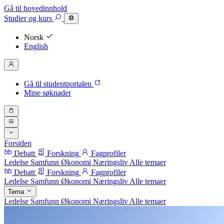
Gå til hovedinnhold
Studier
og kurs
Norsk
English
Gå til studentportalen
Mine søknader
Forsiden
Debatt
Forskning
Fagprofiler
Ledelse
Samfunn
Økonomi
Næringsliv
Alle temaer
Debatt
Forskning
Fagprofiler
Ledelse
Samfunn
Økonomi
Næringsliv
Alle temaer
Tema
Ledelse
Samfunn
Økonomi
Næringsliv
Alle temaer