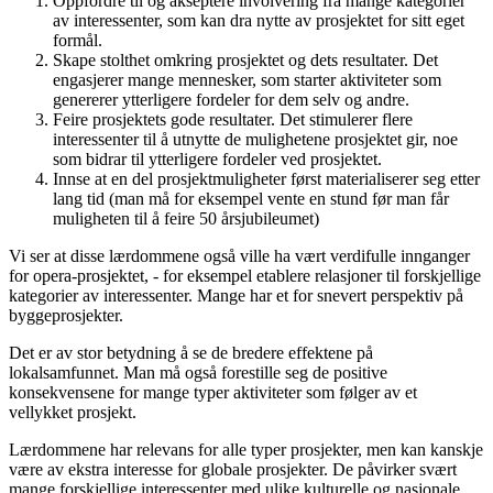
Oppfordre til og akseptere involvering fra mange kategorier
av interessenter, som kan dra nytte av prosjektet for sitt eget
formål.
Skape stolthet omkring prosjektet og dets resultater. Det
engasjerer mange mennesker, som starter aktiviteter som
genererer ytterligere fordeler for dem selv og andre.
Feire prosjektets gode resultater. Det stimulerer flere
interessenter til å utnytte de mulighetene prosjektet gir, noe
som bidrar til ytterligere fordeler ved prosjektet.
Innse at en del prosjektmuligheter først materialiserer seg etter
lang tid (man må for eksempel vente en stund før man får
muligheten til å feire 50 årsjubileumet)
Vi ser at disse lærdommene også ville ha vært verdifulle innganger
for opera-prosjektet, - for eksempel etablere relasjoner til forskjellige
kategorier av interessenter. Mange har et for snevert perspektiv på
byggeprosjekter.
Det er av stor betydning å se de bredere effektene på
lokalsamfunnet. Man må også forestille seg de positive
konsekvensene for mange typer aktiviteter som følger av et
vellykket prosjekt.
Lærdommene har relevans for alle typer prosjekter, men kan kanskje
være av ekstra interesse for globale prosjekter. De påvirker svært
mange forskjellige interessenter med ulike kulturelle og nasjonale