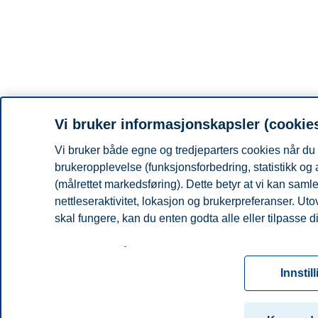
Vi bruker informasjonskapsler (cookie
Vi bruker både egne og tredjeparters cookies når du 
brukeropplevelse (funksjonsforbedring, statistikk og
(målrettet markedsføring). Dette betyr at vi kan sam
nettleseraktivitet, lokasjon og brukerpreferanser. Ut
skal fungere, kan du enten godta alle eller tilpasse d
Les mer om våre informasjonskapsler, hvilke opplysni
for informasjonskapsler. Du kan når som helst endre el
Innstil
ved å klikke på «Cookies» nederst på nettsiden vår.