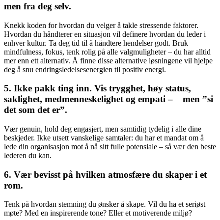
men fra deg selv.
Knekk koden for hvordan du velger å takle stressende faktorer.
Hvordan du håndterer en situasjon vil definere hvordan du leder i
enhver kultur. Ta deg tid til å håndtere hendelser godt. Bruk
mindfulness, fokus, tenk rolig på alle valgmuligheter – du har alltid
mer enn ett alternativ. Å finne disse alternative løsningene vil hjelpe
deg å snu endringsledelsesenergien til positiv energi.
5. Ikke pakk ting inn. Vis trygghet, høy status,
saklighet, medmenneskelighet og empati – men ”si
det som det er”.
Vær genuin, hold deg engasjert, men samtidig tydelig i alle dine
beskjeder. Ikke utsett vanskelige samtaler: du har et mandat om å
lede din organisasjon mot å nå sitt fulle potensiale – så vær den beste
lederen du kan.
6. Vær bevisst på hvilken atmosfære du skaper i et
rom.
Tenk på hvordan stemning du ønsker å skape. Vil du ha et seriøst
møte? Med en inspirerende tone? Eller et motiverende miljø?