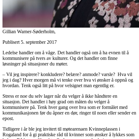
Gillian Warner-Søderholm,
Publisert 5. september 2017
Ledelse handler om å våge. Det handler også om å ha evnen til å
kommunisere på tvers av kulturer. Og det handler om finne
løsninger på situasjoner du møter.
– Vil jeg inspirere? konkludere? belære? anmode? varsle? Hva vil
jeg i dag? Hver morgen må vi tenke over hva vi ønsker å oppnå og
hvordan. Tenk også litt på hvor velsignet man egentlig er.
Stress er noe du selv lager når du velger å ikke håndtere en
situasjon. Det handler i høy grad om måten du velger å
kommunisere på. Tenk hver gang over hva som er formålet med
kommunikasjonen før du åpner en dør, ringer til noen eller sender en
epost.
Tidligere i år ble jeg invitert til møtearenaen Kvinneplassen i
Rogaland for å gi praktiske råd til kvinner som ønsker å lykkes som