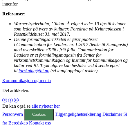
innenfor.
Referanser
:
Warner-Søderholm, Gillian: Å våge å lede: 10 tips til kvinner
som leder på tvers av kulturer. Foredrag på Kvinneplassen i
Rosenkildehuset 31. mai 2017.
Denne formidlingsartikkelen er først publisert
i Communication for Leaders nr. 1-2017 (lenke til E-magasin)
med overskriften «Tillit i fritt fall». Communication for
Leaders er et formidlingsmagasin fra Senter for
virksomhetskommunikasjon og Institutt for kommunikasjon og
kultur ved BI. Trykt utgave kan bestilles ved å sende epost
til
forskning@bi.no
(så langt opplaget rekker).
Kommunikasjon og media
Del artikkelen:
Du kan også se
alle nyheter her
.
Personvern
Tilgjengelighetserklæring
Disclaimer
Si
Cookies
fra
Beredskap
Kontakt oss