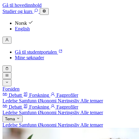
Gå til hovedinnhold
Studier
og kurs
Norsk
English
Gå til studentportalen
Mine søknader
Forsiden
Debatt
Forskning
Fagprofiler
Ledelse
Samfunn
Økonomi
Næringsliv
Alle temaer
Debatt
Forskning
Fagprofiler
Ledelse
Samfunn
Økonomi
Næringsliv
Alle temaer
Tema
Ledelse
Samfunn
Økonomi
Næringsliv
Alle temaer