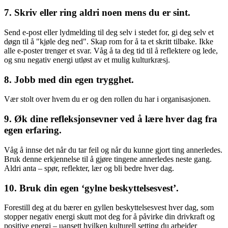
7. Skriv eller ring aldri noen mens du er sint.
Send e-post eller lydmelding til deg selv i stedet for, gi deg selv et
døgn til å "kjøle deg ned". Skap rom for å ta et skritt tilbake. Ikke
alle e-poster trenger et svar. Våg å ta deg tid til å reflektere og lede,
og snu negativ energi utløst av et mulig kulturkræsj.
8. Jobb med din egen trygghet.
Vær stolt over hvem du er og den rollen du har i organisasjonen.
9. Øk dine refleksjonsevner ved å lære hver dag fra
egen erfaring.
Våg å innse det når du tar feil og når du kunne gjort ting annerledes.
Bruk denne erkjennelse til å gjøre tingene annerledes neste gang.
Aldri anta – spør, reflekter, lær og bli bedre hver dag.
10. Bruk din egen ‘gylne beskyttelsesvest’.
Forestill deg at du bærer en gyllen beskyttelsesvest hver dag, som
stopper negativ energi skutt mot deg for å påvirke din drivkraft og
positive energi – uansett hvilken kulturell setting du arbeider