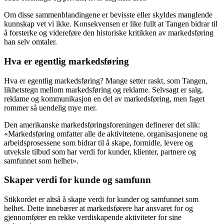
Om disse sammenblandingene er bevisste eller skyldes manglende
kunnskap vet vi ikke. Konsekvensen er like fullt at Tangen bidrar til
å forsterke og videreføre den historiske kritikken av markedsføring
han selv omtaler.
Hva er egentlig markedsføring
Hva er egentlig markedsføring? Mange setter raskt, som Tangen,
likhetstegn mellom markedsføring og reklame. Selvsagt er salg,
reklame og kommunikasjon en del av markedsføring, men faget
rommer så uendelig mye mer.
Den amerikanske markedsføringsforeningen definerer det slik:
«Markedsføring omfatter alle de aktivitetene, organisasjonene og
arbeidsprosessene som bidrar til å skape, formidle, levere og
utveksle tilbud som har verdi for kunder, klienter, partnere og
samfunnet som helhet».
Skaper verdi for kunde og samfunn
Stikkordet er altså å skape verdi for kunder og samfunnet som
helhet. Dette innebærer at markedsførere har ansvaret for og
gjennomfører en rekke verdiskapende aktiviteter for sine