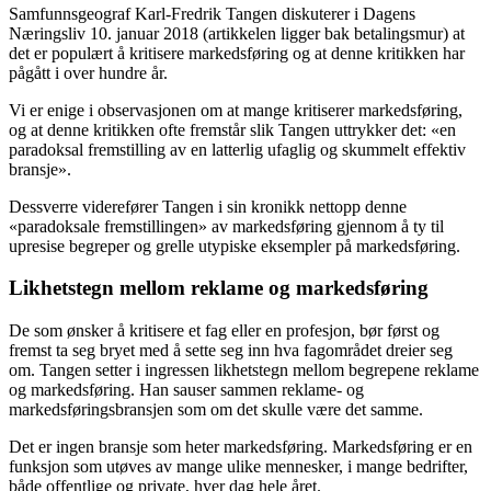
Samfunnsgeograf Karl-Fredrik Tangen diskuterer i Dagens
Næringsliv 10. januar 2018 (artikkelen ligger bak betalingsmur) at
det er populært å kritisere markedsføring og at denne kritikken har
pågått i over hundre år.
Vi er enige i observasjonen om at mange kritiserer markedsføring,
og at denne kritikken ofte fremstår slik Tangen uttrykker det: «en
paradoksal fremstilling av en latterlig ufaglig og skummelt effektiv
bransje».
Dessverre viderefører Tangen i sin kronikk nettopp denne
«paradoksale fremstillingen» av markedsføring gjennom å ty til
upresise begreper og grelle utypiske eksempler på markedsføring.
Likhetstegn mellom reklame og markedsføring
De som ønsker å kritisere et fag eller en profesjon, bør først og
fremst ta seg bryet med å sette seg inn hva fagområdet dreier seg
om. Tangen setter i ingressen likhetstegn mellom begrepene reklame
og markedsføring. Han sauser sammen reklame- og
markedsføringsbransjen som om det skulle være det samme.
Det er ingen bransje som heter markedsføring. Markedsføring er en
funksjon som utøves av mange ulike mennesker, i mange bedrifter,
både offentlige og private, hver dag hele året.