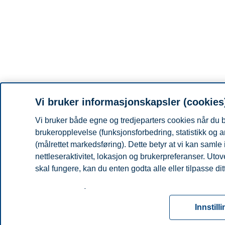
Vi bruker informasjonskapsler (cookies
Vi bruker både egne og tredjeparters cookies når du b
brukeropplevelse (funksjonsforbedring, statistikk og
(målrettet markedsføring). Dette betyr at vi kan saml
nettleseraktivitet, lokasjon og brukerpreferanser. Uto
skal fungere, kan du enten godta alle eller tilpasse di
Les mer om våre informasjonskapsler, hvilke opplysnin
for informasjonskapsler. Du kan når som helst endre ell
Innstill
ved å klikke på «Cookies» nederst på nettsiden vår.