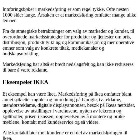
Innføringsbøker i markedsføring er som regel tykke. Ofte nesten
1000 sider lange. Årsaken er at markedsføring omfatter mange ulike
temaer.
Fra de strategiske betraktninger om valg av markeder og kunder, til
overordnede markedsstrategier for produkter og tjenester om pris,
distribusjon, produktutvikling og kommunikasjon og mer operative
emner som valg av konkrete tiltak, mediekanaler og
budskapsutvikling.
Markedsføring har altså et bredt nedslagsfelt og kan ikke reduseres
til bare å være reklame.
Eksempelet IKEA
Et eksempel kan være Ikea. Markedsføring på Ikea omfatter blant
annet søk etter møbler og innredning på Google, tv-reklame,
utendørsreklame, digitale displayannonser, besøk på Ikeas nettsider,
opplevelse av utstillinger i varehusene, nytten av lekerom og
kjøttboller, prisen i kassen, opplevelsen av å montere og bruke
møblene, kontakt med kundeservice og så videre.
Alle kontaktflater mot kundene er en del av markedsføringen til
Ikea.