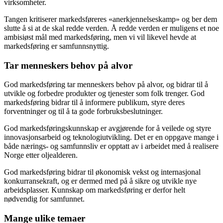
virksomheter.
Tangen kritiserer markedsføreres «anerkjennelseskamp» og ber dem
slutte å si at de skal redde verden. Å redde verden er muligens et noe
ambisiøst mål med markedsføring, men vi vil likevel hevde at
markedsføring er samfunnsnyttig.
Tar menneskers behov på alvor
God markedsføring tar menneskers behov på alvor, og bidrar til å
utvikle og forbedre produkter og tjenester som folk trenger. God
markedsføring bidrar til å informere publikum, styre deres
forventninger og til å ta gode forbruksbeslutninger.
God markedsføringskunnskap er avgjørende for å veilede og styre
innovasjonsarbeid og teknologiutvikling. Det er en oppgave mange i
både nærings- og samfunnsliv er opptatt av i arbeidet med å realisere
Norge etter oljealderen.
God markedsføring bidrar til økonomisk vekst og internasjonal
konkurransekraft, og er dermed med på å sikre og utvikle nye
arbeidsplasser. Kunnskap om markedsføring er derfor helt
nødvendig for samfunnet.
Mange ulike temaer