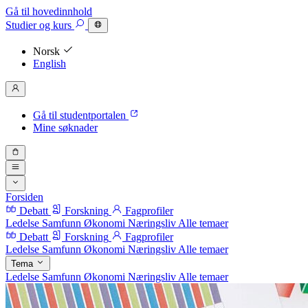
Gå til hovedinnhold
Studier
og kurs
Norsk
English
Gå til studentportalen
Mine søknader
Forsiden
Debatt
Forskning
Fagprofiler
Ledelse
Samfunn
Økonomi
Næringsliv
Alle temaer
Debatt
Forskning
Fagprofiler
Ledelse
Samfunn
Økonomi
Næringsliv
Alle temaer
Tema
Ledelse
Samfunn
Økonomi
Næringsliv
Alle temaer