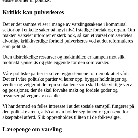
etiske normer til politikk.
Kritikk kan pulveriseres
Det er det samme vi ser i mange av varslingssakene i kommunal
sektor og i enkelte saker på høyt nivå i statlige foretak og organ. Om
makten varselet utfordrer er sterk nok, så kan et varsel om særdeles
alvorlige kritikkverdige forhold pulveriseres ved at det reformuleres
som politikk.
Uten tilstrekkelige ressurser og maktmidler, er kampen mot slik
motmakt sjanseløs og ødeleggende for den som varsler.
Våre politiske partier er selve byggesteinene for demokratiet vårt.
Det er i våre politiske partier vi lærer opp, bygger holdninger og
verdier og velger ut de representantene som skal bekle viktige verv
og posisjoner, der de skal forvalte makt og fordele goder og
ressurser på vegne av oss alle.
Vi har dermed en felles interesse i at det sosiale samspill fungerer på
den politiske arena, altså at man holder seg innenfor grensene for
akseptabel atferd. Slik opprettholdes tilliten til de folkevalgte.
Lærepenge om varsling