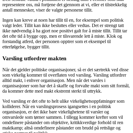
representere oss, må fortjene det gjennom at vi, eller et tilstrekkelig
antall mennesker, viser de valgte personene tillit.
Ingen kan kreve at noen har tillit til en, for eksempel som politisk
valgt leder. Tillit kan ikke besluttes eller vedtas. Det er strengt tatt
ikke nødvendig å ha gjort noe positivt galt for å miste tillit. Tillit tar
det ofte tid å bygge opp, men er tilsvarende lett å miste. Klok og
forstandig atferd, der personen opptrer som et eksempel til
etterfølgelse, bygger tillit.
Varsling utfordrer makten
Når det gjelder politiske organisasjoner, så er det særtrekk ved disse
som virkelig kommer til overflaten ved varsling. Varsling utfordrer
alltid makt, i enhver organisasjon. Men når det varsles i
organisasjoner som har det å skaffe og forvalte makt som sitt formål,
da kommer dette med makt ekstremt sterkt til uttrykk.
Ved varsling er det ofte to helt ulike virkelighetsoppfatninger som
kolliderer. Når en varslingsprosess igangsettes i en politisk
organisasjon, er det ikke bare virkelighetene til varsler og
omvarslede som tørner sammen. I tillegg kommer krefter som vil
omdefinere påstander om objektive, kritikkverdige forhold til ren
maktkamp; altså omdefinere påstander om brudd på rettslige og