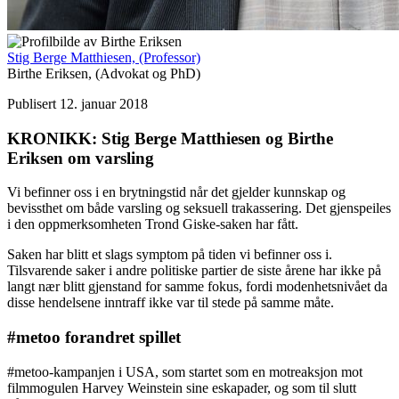
Stig Berge Matthiesen,
(Professor)
Birthe Eriksen,
(Advokat og PhD)
Publisert 12. januar 2018
KRONIKK: Stig Berge Matthiesen og Birthe
Eriksen om varsling
Vi befinner oss i en brytningstid når det gjelder kunnskap og
bevissthet om både varsling og seksuell trakassering. Det gjenspeiles
i den oppmerksomheten Trond Giske-saken har fått.
Saken har blitt et slags symptom på tiden vi befinner oss i.
Tilsvarende saker i andre politiske partier de siste årene har ikke på
langt nær blitt gjenstand for samme fokus, fordi modenhetsnivået da
disse hendelsene inntraff ikke var til stede på samme måte.
#metoo forandret spillet
#metoo-kampanjen i USA, som startet som en motreaksjon mot
filmmogulen Harvey Weinstein sine eskapader, og som til slutt