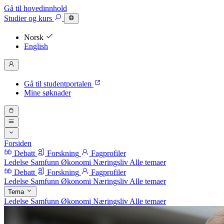
Gå til hovedinnhold
Studier
og kurs
Norsk
English
Gå til studentportalen
Mine søknader
Forsiden
Debatt
Forskning
Fagprofiler
Ledelse
Samfunn
Økonomi
Næringsliv
Alle temaer
Debatt
Forskning
Fagprofiler
Ledelse
Samfunn
Økonomi
Næringsliv
Alle temaer
Tema
Ledelse
Samfunn
Økonomi
Næringsliv
Alle temaer