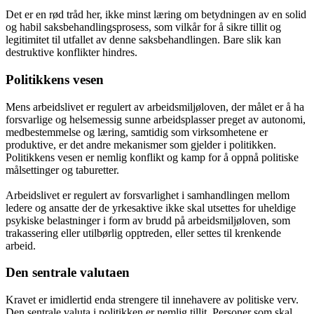
Det er en rød tråd her, ikke minst læring om betydningen av en solid
og habil saksbehandlingsprosess, som vilkår for å sikre tillit og
legitimitet til utfallet av denne saksbehandlingen. Bare slik kan
destruktive konflikter hindres.
Politikkens vesen
Mens arbeidslivet er regulert av arbeidsmiljøloven, der målet er å ha
forsvarlige og helsemessig sunne arbeidsplasser preget av autonomi,
medbestemmelse og læring, samtidig som virksomhetene er
produktive, er det andre mekanismer som gjelder i politikken.
Politikkens vesen er nemlig konflikt og kamp for å oppnå politiske
målsettinger og taburetter.
Arbeidslivet er regulert av forsvarlighet i samhandlingen mellom
ledere og ansatte der de yrkesaktive ikke skal utsettes for uheldige
psykiske belastninger i form av brudd på arbeidsmiljøloven, som
trakassering eller utilbørlig opptreden, eller settes til krenkende
arbeid.
Den sentrale valutaen
Kravet er imidlertid enda strengere til innehavere av politiske verv.
Den sentrale valuta i politikken er nemlig tillit. Personer som skal