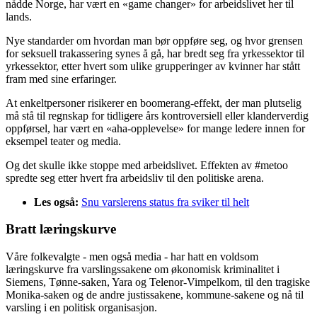
nådde Norge, har vært en «game changer» for arbeidslivet her til
lands.
Nye standarder om hvordan man bør oppføre seg, og hvor grensen
for seksuell trakassering synes å gå, har bredt seg fra yrkessektor til
yrkessektor, etter hvert som ulike grupperinger av kvinner har stått
fram med sine erfaringer.
At enkeltpersoner risikerer en boomerang-effekt, der man plutselig
må stå til regnskap for tidligere års kontroversiell eller klanderverdig
oppførsel, har vært en «aha-opplevelse» for mange ledere innen for
eksempel teater og media.
Og det skulle ikke stoppe med arbeidslivet. Effekten av #metoo
spredte seg etter hvert fra arbeidsliv til den politiske arena.
Les også:
Snu varslerens status fra sviker til helt
Bratt læringskurve
Våre folkevalgte - men også media - har hatt en voldsom
læringskurve fra varslingssakene om økonomisk kriminalitet i
Siemens, Tønne-saken, Yara og Telenor-Vimpelkom, til den tragiske
Monika-saken og de andre justissakene, kommune-sakene og nå til
varsling i en politisk organisasjon.