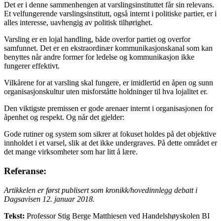
Det er i denne sammenhengen at varslingsinstituttet får sin relevans.
Et velfungerende varslingsinstitutt, også internt i politiske partier, er i
alles interesse, uavhengig av politisk tilhørighet.
Varsling er en lojal handling, både overfor partiet og overfor
samfunnet. Det er en ekstraordinær kommunikasjonskanal som kan
benyttes når andre former for ledelse og kommunikasjon ikke
fungerer effektivt.
Vilkårene for at varsling skal fungere, er imidlertid en åpen og sunn
organisasjonskultur uten misforståtte holdninger til hva lojalitet er.
Den viktigste premissen er gode arenaer internt i organisasjonen for
åpenhet og respekt. Og når det gjelder:
Gode rutiner og system som sikrer at fokuset holdes på det objektive
innholdet i et varsel, slik at det ikke undergraves. På dette området er
det mange virksomheter som har litt å lære.
Referanse:
Artikkelen er først publisert som kronikk/hovedinnlegg debatt i
Dagsavisen 12. januar 2018.
Tekst:
Professor Stig Berge Matthiesen ved Handelshøyskolen BI