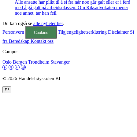
Alle ansatte har plikt til å si fra når noe går galt eller er i ferd
med å gå galt på arbeidsplassen. Om Riksadvokaten mener
noe annet, tar han feil.
Du kan også se
alle nyheter her
.
Personvern
Tilgjengelighetserklæring
Disclaimer
Si
Cookies
fra
Beredskap
Kontakt oss
Campus:
Oslo
Bergen
Trondheim
Stavanger
© 2026 Handelshøyskolen BI