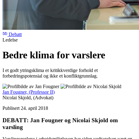
Debatt
Ledelse
Bedre klima for varslere
I et godt ytringsklima er kritikkverdige forhold et
forbedringspotensial og ikke et konfliktgrunnlag.
Jan Fougner,
(Professor II)
Nicolai Skjold,
(Advokat)
Publisert 24. april 2018
DEBATT: Jan Fougner og Nicolai Skjold om
varsling
Varslingsreglene i arbeidsmiljøloven har siden vedtagelsen vært en