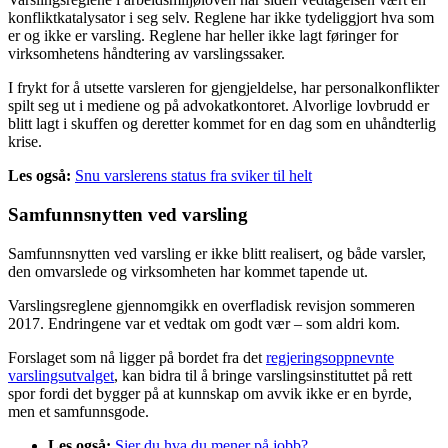
konfliktkatalysator i seg selv. Reglene har ikke tydeliggjort hva som
er og ikke er varsling. Reglene har heller ikke lagt føringer for
virksomhetens håndtering av varslingssaker.
I frykt for å utsette varsleren for gjengjeldelse, har personalkonflikter
spilt seg ut i mediene og på advokatkontoret. Alvorlige lovbrudd er
blitt lagt i skuffen og deretter kommet for en dag som en uhåndterlig
krise.
Les også:
Snu varslerens status fra sviker til helt
Samfunnsnytten ved varsling
Samfunnsnytten ved varsling er ikke blitt realisert, og både varsler,
den omvarslede og virksomheten har kommet tapende ut.
Varslingsreglene gjennomgikk en overfladisk revisjon sommeren
2017. Endringene var et vedtak om godt vær – som aldri kom.
Forslaget som nå ligger på bordet fra det
regjeringsoppnevnte
varslingsutvalget
, kan bidra til å bringe varslingsinstituttet på rett
spor fordi det bygger på at kunnskap om avvik ikke er en byrde,
men et samfunnsgode.
Les også:
Sier du hva du mener på jobb?