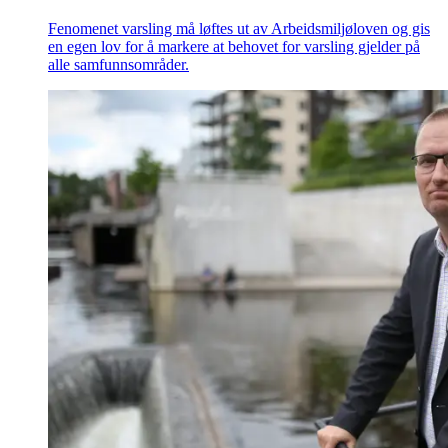
Fenomenet varsling må løftes ut av Arbeidsmiljøloven og gis
en egen lov for å markere at behovet for varsling gjelder på
alle samfunnsområder.