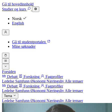
Gå til hovedinnhold
Studier
og kurs
Norsk
English
Gå til studentportalen
Mine søknader
Forsiden
Debatt
Forskning
Fagprofiler
Ledelse
Samfunn
Økonomi
Næringsliv
Alle temaer
Debatt
Forskning
Fagprofiler
Ledelse
Samfunn
Økonomi
Næringsliv
Alle temaer
Tema
Ledelse
Samfunn
Økonomi
Næringsliv
Alle temaer