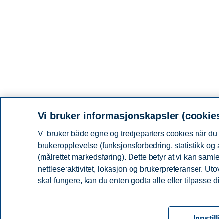
Vi bruker informasjonskapsler (cookie
Vi bruker både egne og tredjeparters cookies når du 
brukeropplevelse (funksjonsforbedring, statistikk og
(målrettet markedsføring). Dette betyr at vi kan sam
nettleseraktivitet, lokasjon og brukerpreferanser. Ut
skal fungere, kan du enten godta alle eller tilpasse d
Les mer om våre informasjonskapsler, hvilke opplysni
for informasjonskapsler. Du kan når som helst endre el
Innstil