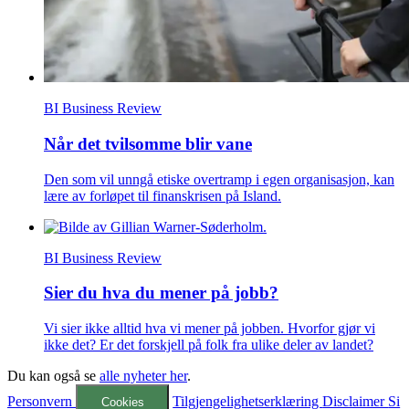
BI Business Review
Når det tvilsomme blir vane
Den som vil unngå etiske overtramp i egen organisasjon, kan
lære av forløpet til finanskrisen på Island.
BI Business Review
Sier du hva du mener på jobb?
Vi sier ikke alltid hva vi mener på jobben. Hvorfor gjør vi
ikke det? Er det forskjell på folk fra ulike deler av landet?
Du kan også se
alle nyheter her
.
Personvern
Tilgjengelighetserklæring
Disclaimer
Si
Cookies