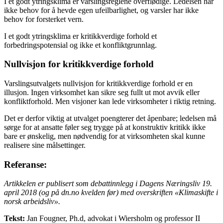
I et godt ytringsklima er varslingsreglene overflødige. Ledelsen har
ikke behov for å hevde egen ufeilbarlighet, og varsler har ikke
behov for forsterket vern.
I et godt ytringsklima er kritikkverdige forhold et
forbedringspotensial og ikke et konfliktgrunnlag.
Nullvisjon for kritikkverdige forhold
Varslingsutvalgets nullvisjon for kritikkverdige forhold er en
illusjon. Ingen virksomhet kan sikre seg fullt ut mot avvik eller
konfliktforhold. Men visjoner kan lede virksomheter i riktig retning.
Det er derfor viktig at utvalget poengterer det åpenbare; ledelsen må
sørge for at ansatte føler seg trygge på at konstruktiv kritikk ikke
bare er ønskelig, men nødvendig for at virksomheten skal kunne
realisere sine målsettinger.
Referanse:
Artikkelen er publisert som debattinnlegg i Dagens Næringsliv 19.
april 2018 (og på dn.no kvelden før) med overskriften «Klimaskifte i
norsk arbeidsliv».
Tekst:
Jan Fougner, Ph.d, advokat i Wiersholm og professor II