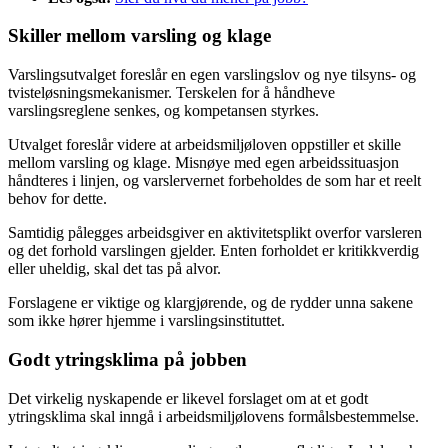
Skiller mellom varsling og klage
Varslingsutvalget foreslår en egen varslingslov og nye tilsyns- og
tvisteløsningsmekanismer. Terskelen for å håndheve
varslingsreglene senkes, og kompetansen styrkes.
Utvalget foreslår videre at arbeidsmiljøloven oppstiller et skille
mellom varsling og klage. Misnøye med egen arbeidssituasjon
håndteres i linjen, og varslervernet forbeholdes de som har et reelt
behov for dette.
Samtidig pålegges arbeidsgiver en aktivitetsplikt overfor varsleren
og det forhold varslingen gjelder. Enten forholdet er kritikkverdig
eller uheldig, skal det tas på alvor.
Forslagene er viktige og klargjørende, og de rydder unna sakene
som ikke hører hjemme i varslingsinstituttet.
Godt ytringsklima på jobben
Det virkelig nyskapende er likevel forslaget om at et godt
ytringsklima skal inngå i arbeidsmiljølovens formålsbestemmelse.