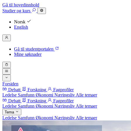
Gå til hovedinnhold
Studier
og kurs
Norsk
English
Gå til studentportalen
Mine søknader
Forsiden
Debatt
Forskning
Fagprofiler
Ledelse
Samfunn
Økonomi
Næringsliv
Alle temaer
Debatt
Forskning
Fagprofiler
Ledelse
Samfunn
Økonomi
Næringsliv
Alle temaer
Tema
Ledelse
Samfunn
Økonomi
Næringsliv
Alle temaer