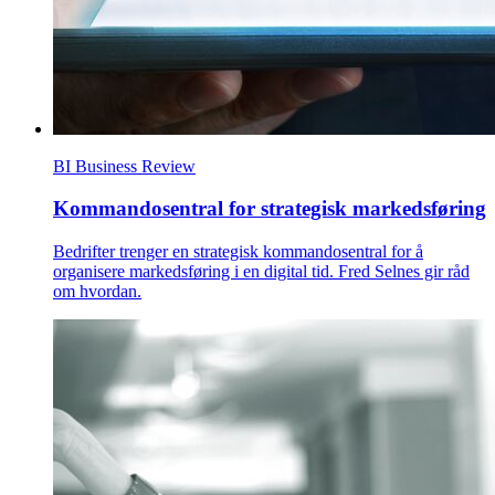
BI Business Review
Kommandosentral for strategisk markedsføring
Bedrifter trenger en strategisk kommandosentral for å
organisere markedsføring i en digital tid. Fred Selnes gir råd
om hvordan.