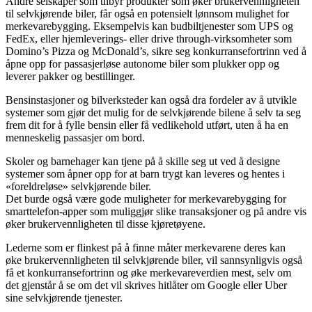
Andre selskaper som tilbyr produkter som øker brukervennligheten
til selvkjørende biler, får også en potensielt lønnsom mulighet for
merkevarebygging. Eksempelvis kan budbiltjenester som UPS og
FedEx, eller hjemleverings- eller drive through-virksomheter som
Domino’s Pizza og McDonald’s, sikre seg konkurransefortrinn ved å
åpne opp for passasjerløse autonome biler som plukker opp og
leverer pakker og bestillinger.
Bensinstasjoner og bilverksteder kan også dra fordeler av å utvikle
systemer som gjør det mulig for de selvkjørende bilene å selv ta seg
frem dit for å fylle bensin eller få vedlikehold utført, uten å ha en
menneskelig passasjer om bord.
Skoler og barnehager kan tjene på å skille seg ut ved å designe
systemer som åpner opp for at barn trygt kan leveres og hentes i
«foreldreløse» selvkjørende biler.
Det burde også være gode muligheter for merkevarebygging for
smarttelefon-apper som muliggjør slike transaksjoner og på andre vis
øker brukervennligheten til disse kjøretøyene.
Lederne som er flinkest på å finne måter merkevarene deres kan
øke brukervennligheten til selvkjørende biler, vil sannsynligvis også
få et konkurransefortrinn og øke merkevareverdien mest, selv om
det gjenstår å se om det vil skrives hitlåter om Google eller Uber
sine selvkjørende tjenester.