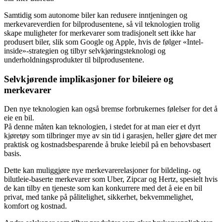
Samtidig som autonome biler kan redusere inntjeningen og
merkevareverdien for bilprodusentene, så vil teknologien trolig
skape muligheter for merkevarer som tradisjonelt sett ikke har
produsert biler, slik som Google og Apple, hvis de følger «Intel-
inside»-strategien og tilbyr selvkjøringsteknologi og
underholdningsprodukter til bilprodusentene.
Selvkjørende implikasjoner for bileiere og
merkevarer
Den nye teknologien kan også bremse forbrukernes følelser for det å
eie en bil.
På denne måten kan teknologien, i stedet for at man eier et dyrt
kjøretøy som tilbringer mye av sin tid i garasjen, heller gjøre det mer
praktisk og kostnadsbesparende å bruke leiebil på en behovsbasert
basis.
Dette kan muliggjøre nye merkevarerelasjoner for bildeling- og
bilutleie-baserte merkevarer som Uber, Zipcar og Hertz, spesielt hvis
de kan tilby en tjeneste som kan konkurrere med det å eie en bil
privat, med tanke på pålitelighet, sikkerhet, bekvemmelighet,
komfort og kostnad.