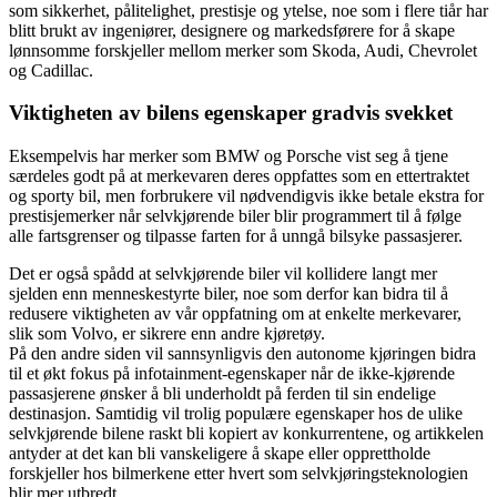
som sikkerhet, pålitelighet, prestisje og ytelse, noe som i flere tiår har
blitt brukt av ingeniører, designere og markedsførere for å skape
lønnsomme forskjeller mellom merker som Skoda, Audi, Chevrolet
og Cadillac.
Viktigheten av bilens egenskaper gradvis svekket
Eksempelvis har merker som BMW og Porsche vist seg å tjene
særdeles godt på at merkevaren deres oppfattes som en ettertraktet
og sporty bil, men forbrukere vil nødvendigvis ikke betale ekstra for
prestisjemerker når selvkjørende biler blir programmert til å følge
alle fartsgrenser og tilpasse farten for å unngå bilsyke passasjerer.
Det er også spådd at selvkjørende biler vil kollidere langt mer
sjelden enn menneskestyrte biler, noe som derfor kan bidra til å
redusere viktigheten av vår oppfatning om at enkelte merkevarer,
slik som Volvo, er sikrere enn andre kjøretøy.
På den andre siden vil sannsynligvis den autonome kjøringen bidra
til et økt fokus på infotainment-egenskaper når de ikke-kjørende
passasjerene ønsker å bli underholdt på ferden til sin endelige
destinasjon. Samtidig vil trolig populære egenskaper hos de ulike
selvkjørende bilene raskt bli kopiert av konkurrentene, og artikkelen
antyder at det kan bli vanskeligere å skape eller opprettholde
forskjeller hos bilmerkene etter hvert som selvkjøringsteknologien
blir mer utbredt.