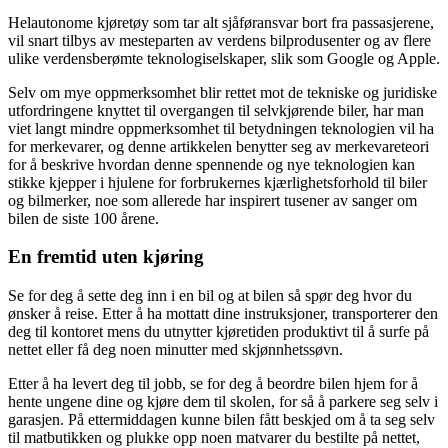
Helautonome kjøretøy som tar alt sjåføransvar bort fra passasjerene,
vil snart tilbys av mesteparten av verdens bilprodusenter og av flere
ulike verdensberømte teknologiselskaper, slik som Google og Apple.
Selv om mye oppmerksomhet blir rettet mot de tekniske og juridiske
utfordringene knyttet til overgangen til selvkjørende biler, har man
viet langt mindre oppmerksomhet til betydningen teknologien vil ha
for merkevarer, og denne artikkelen benytter seg av merkevareteori
for å beskrive hvordan denne spennende og nye teknologien kan
stikke kjepper i hjulene for forbrukernes kjærlighetsforhold til biler
og bilmerker, noe som allerede har inspirert tusener av sanger om
bilen de siste 100 årene.
En fremtid uten kjøring
Se for deg å sette deg inn i en bil og at bilen så spør deg hvor du
ønsker å reise. Etter å ha mottatt dine instruksjoner, transporterer den
deg til kontoret mens du utnytter kjøretiden produktivt til å surfe på
nettet eller få deg noen minutter med skjønnhetssøvn.
Etter å ha levert deg til jobb, se for deg å beordre bilen hjem for å
hente ungene dine og kjøre dem til skolen, for så å parkere seg selv i
garasjen. På ettermiddagen kunne bilen fått beskjed om å ta seg selv
til matbutikken og plukke opp noen matvarer du bestilte på nettet,