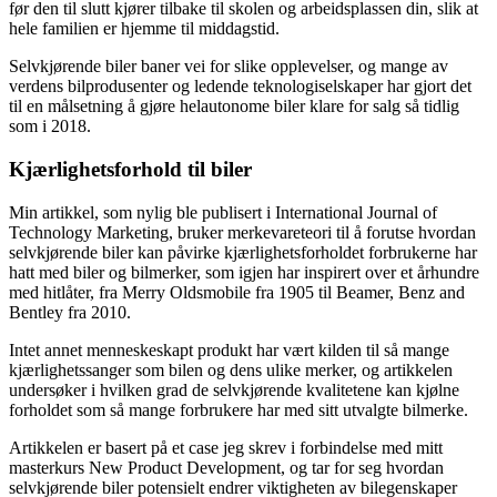
før den til slutt kjører tilbake til skolen og arbeidsplassen din, slik at
hele familien er hjemme til middagstid.
Selvkjørende biler baner vei for slike opplevelser, og mange av
verdens bilprodusenter og ledende teknologiselskaper har gjort det
til en målsetning å gjøre helautonome biler klare for salg så tidlig
som i 2018.
Kjærlighetsforhold til biler
Min artikkel, som nylig ble publisert i International Journal of
Technology Marketing, bruker merkevareteori til å forutse hvordan
selvkjørende biler kan påvirke kjærlighetsforholdet forbrukerne har
hatt med biler og bilmerker, som igjen har inspirert over et århundre
med hitlåter, fra Merry Oldsmobile fra 1905 til Beamer, Benz and
Bentley fra 2010.
Intet annet menneskeskapt produkt har vært kilden til så mange
kjærlighetssanger som bilen og dens ulike merker, og artikkelen
undersøker i hvilken grad de selvkjørende kvalitetene kan kjølne
forholdet som så mange forbrukere har med sitt utvalgte bilmerke.
Artikkelen er basert på et case jeg skrev i forbindelse med mitt
masterkurs New Product Development, og tar for seg hvordan
selvkjørende biler potensielt endrer viktigheten av bilegenskaper