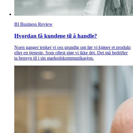
BI Business Review
Hvordan få kundene til å handle?
Noen ganger tenker vi oss grundig om før vi kjøper et produkt
eller en tjeneste. Som oftest gjør vi ikke det. Det må bedrifter
ta hensyn til i sin markedskommunikasjon.