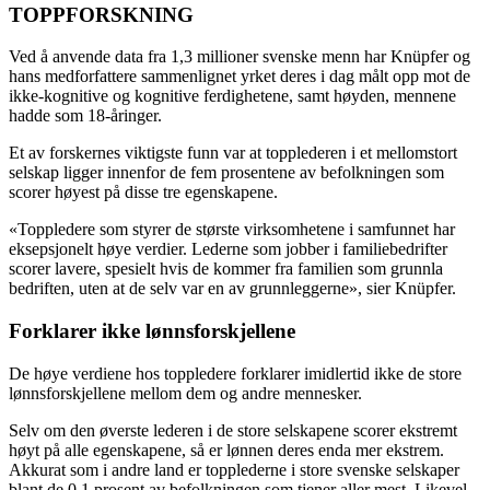
TOPPFORSKNING
Ved å anvende data fra 1,3 millioner svenske menn har Knüpfer og
hans medforfattere sammenlignet yrket deres i dag målt opp mot de
ikke-kognitive og kognitive ferdighetene, samt høyden, mennene
hadde som 18-åringer.
Et av forskernes viktigste funn var at topplederen i et mellomstort
selskap ligger innenfor de fem prosentene av befolkningen som
scorer høyest på disse tre egenskapene.
«Toppledere som styrer de største virksomhetene i samfunnet har
eksepsjonelt høye verdier. Lederne som jobber i familiebedrifter
scorer lavere, spesielt hvis de kommer fra familien som grunnla
bedriften, uten at de selv var en av grunnleggerne», sier Knüpfer.
Forklarer ikke lønnsforskjellene
De høye verdiene hos toppledere forklarer imidlertid ikke de store
lønnsforskjellene mellom dem og andre mennesker.
Selv om den øverste lederen i de store selskapene scorer ekstremt
høyt på alle egenskapene, så er lønnen deres enda mer ekstrem.
Akkurat som i andre land er topplederne i store svenske selskaper
blant de 0,1 prosent av befolkningen som tjener aller mest. Likevel