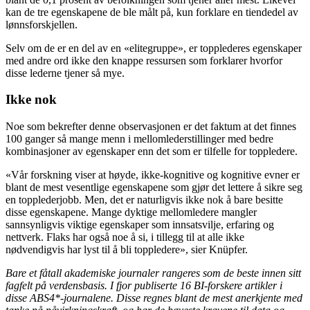
kan de tre egenskapene de ble målt på, kun forklare en tiendedel av
lønnsforskjellen.
Selv om de er en del av en «elitegruppe», er topplederes egenskaper
med andre ord ikke den knappe ressursen som forklarer hvorfor
disse lederne tjener så mye.
Ikke nok
Noe som bekrefter denne observasjonen er det faktum at det finnes
100 ganger så mange menn i mellomlederstillinger med bedre
kombinasjoner av egenskaper enn det som er tilfelle for toppledere.
«Vår forskning viser at høyde, ikke-kognitive og kognitive evner er
blant de mest vesentlige egenskapene som gjør det lettere å sikre seg
en topplederjobb. Men, det er naturligvis ikke nok å bare besitte
disse egenskapene. Mange dyktige mellomledere mangler
sannsynligvis viktige egenskaper som innsatsvilje, erfaring og
nettverk. Flaks har også noe å si, i tillegg til at alle ikke
nødvendigvis har lyst til å bli toppledere», sier Knüpfer.
Bare et fåtall akademiske journaler rangeres som de beste innen sitt
fagfelt på verdensbasis. I fjor publiserte 16 BI-forskere artikler i
disse ABS4*-journalene. Disse regnes blant de mest anerkjente med