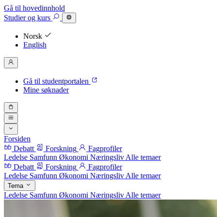
Gå til hovedinnhold
Studier
og kurs
Norsk
English
Gå til studentportalen
Mine søknader
Forsiden
Debatt
Forskning
Fagprofiler
Ledelse
Samfunn
Økonomi
Næringsliv
Alle temaer
Debatt
Forskning
Fagprofiler
Ledelse
Samfunn
Økonomi
Næringsliv
Alle temaer
Tema
Ledelse
Samfunn
Økonomi
Næringsliv
Alle temaer