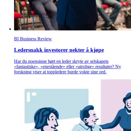
BI Business Review
Ledersnakk investorer nekter å kjøpe
Har du noensinne hørt en leder skryte av selskapets
«fantastiske», «enestående» eller «utrolige» resultater? Ny
forskning viser at toppledere burde vokte sine ord.