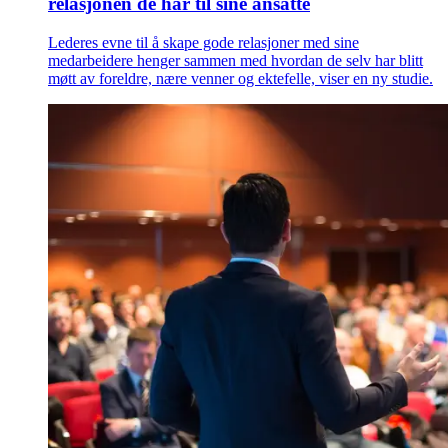
relasjonen de har til sine ansatte
Lederes evne til å skape gode relasjoner med sine
medarbeidere henger sammen med hvordan de selv har blitt
møtt av foreldre, nære venner og ektefelle, viser en ny studie.