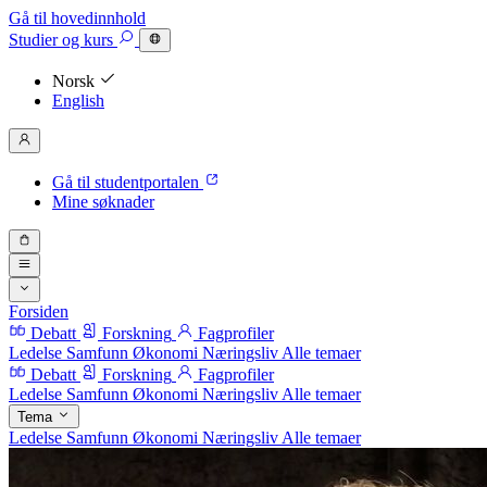
Gå til hovedinnhold
Studier
og kurs
Norsk
English
Gå til studentportalen
Mine søknader
Forsiden
Debatt
Forskning
Fagprofiler
Ledelse
Samfunn
Økonomi
Næringsliv
Alle temaer
Debatt
Forskning
Fagprofiler
Ledelse
Samfunn
Økonomi
Næringsliv
Alle temaer
Tema
Ledelse
Samfunn
Økonomi
Næringsliv
Alle temaer