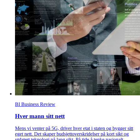
BI Business Review
Hver mann sitt nett
Mens vi venter på 5G, driver hver etat i staten og bygger sitt
eget nett. Det skaper budsjettoverskridelser på kort sikt og
utdatert teknologi på lang sikt. På tide å tenke nasjonalt