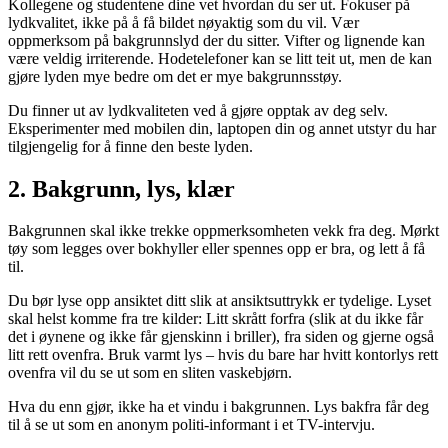
Kollegene og studentene dine vet hvordan du ser ut. Fokuser på
lydkvalitet, ikke på å få bildet nøyaktig som du vil. Vær
oppmerksom på bakgrunnslyd der du sitter. Vifter og lignende kan
være veldig irriterende. Hodetelefoner kan se litt teit ut, men de kan
gjøre lyden mye bedre om det er mye bakgrunnsstøy.
Du finner ut av lydkvaliteten ved å gjøre opptak av deg selv.
Eksperimenter med mobilen din, laptopen din og annet utstyr du har
tilgjengelig for å finne den beste lyden.
2. Bakgrunn, lys, klær
Bakgrunnen skal ikke trekke oppmerksomheten vekk fra deg. Mørkt
tøy som legges over bokhyller eller spennes opp er bra, og lett å få
til.
Du bør lyse opp ansiktet ditt slik at ansiktsuttrykk er tydelige. Lyset
skal helst komme fra tre kilder: Litt skrått forfra (slik at du ikke får
det i øynene og ikke får gjenskinn i briller), fra siden og gjerne også
litt rett ovenfra. Bruk varmt lys – hvis du bare har hvitt kontorlys rett
ovenfra vil du se ut som en sliten vaskebjørn.
Hva du enn gjør, ikke ha et vindu i bakgrunnen. Lys bakfra får deg
til å se ut som en anonym politi-informant i et TV-intervju.