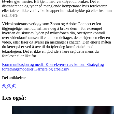
Øvelse gjør mester. Bli kjent med verktøyet du bruker. Det er
distraherende og tyder på manglende kompetanse hvis foreleseren
eller taleren ikke vet hvilke knapper hun skal trykke på eller hva hun
skal gjøre.
Videokonferanseverktøy som Zoom og Adobe Connect er lett
tilgjengelige, men du må lære deg å bruke dem – for eksempel
hvordan du skrur av lyden på mikrofonen din, overfører kontroll
over videokonferansen til en annen deltager, deler skjermen eller en
video, eller leser og svarer på meldinger i chatten. Den eneste måten
du lærer på er ved å øve til du føler deg komfortabel med
teknologien. Det er ikke en god idé å lære seg dette mens du
foreleser eller like før.
Kommunikasjon og media
Konsekvenser av korona
Strategi og
forretningsmodeller
Karriere og arbeidsliv
Del artikkelen:
Les også: