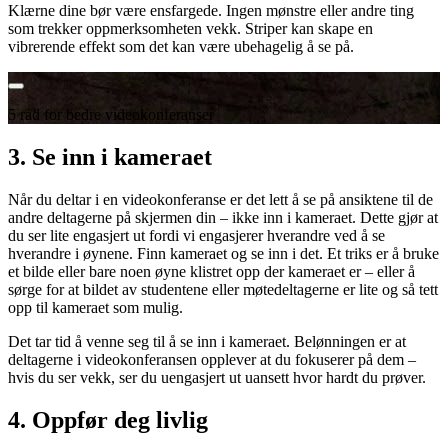
Klærne dine bør være ensfargede. Ingen mønstre eller andre ting
som trekker oppmerksomheten vekk. Striper kan skape en
vibrerende effekt som det kan være ubehagelig å se på.
5 råd for bedre videokonferanser
3. Se inn i kameraet
Når du deltar i en videokonferanse er det lett å se på ansiktene til de
andre deltagerne på skjermen din – ikke inn i kameraet. Dette gjør at
du ser lite engasjert ut fordi vi engasjerer hverandre ved å se
hverandre i øynene. Finn kameraet og se inn i det. Et triks er å bruke
et bilde eller bare noen øyne klistret opp der kameraet er – eller å
sørge for at bildet av studentene eller møtedeltagerne er lite og så tett
opp til kameraet som mulig.
Det tar tid å venne seg til å se inn i kameraet. Belønningen er at
deltagerne i videokonferansen opplever at du fokuserer på dem –
hvis du ser vekk, ser du uengasjert ut uansett hvor hardt du prøver.
4. Oppfør deg livlig