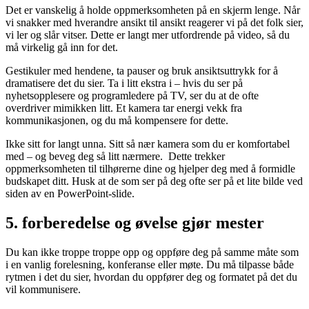
Det er vanskelig å holde oppmerksomheten på en skjerm lenge. Når
vi snakker med hverandre ansikt til ansikt reagerer vi på det folk sier,
vi ler og slår vitser. Dette er langt mer utfordrende på video, så du
må virkelig gå inn for det.
Gestikuler med hendene, ta pauser og bruk ansiktsuttrykk for å
dramatisere det du sier. Ta i litt ekstra i – hvis du ser på
nyhetsopplesere og programledere på TV, ser du at de ofte
overdriver mimikken litt. Et kamera tar energi vekk fra
kommunikasjonen, og du må kompensere for dette.
Ikke sitt for langt unna. Sitt så nær kamera som du er komfortabel
med – og beveg deg så litt nærmere. Dette trekker
oppmerksomheten til tilhørerne dine og hjelper deg med å formidle
budskapet ditt. Husk at de som ser på deg ofte ser på et lite bilde ved
siden av en PowerPoint-slide.
5. forberedelse og øvelse gjør mester
Du kan ikke troppe troppe opp og oppføre deg på samme måte som
i en vanlig forelesning, konferanse eller møte. Du må tilpasse både
rytmen i det du sier, hvordan du oppfører deg og formatet på det du
vil kommunisere.