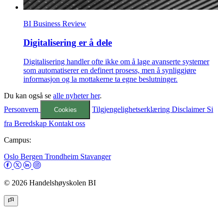
BI Business Review
Digitalisering er å dele
Digitalisering handler ofte ikke om å lage avanserte systemer
som automatiserer en definert prosess, men å synliggjøre
informasjon og la mottakerne ta egne beslutninger.
Du kan også se
alle nyheter her
.
Personvern
Tilgjengelighetserklæring
Disclaimer
Si
Cookies
fra
Beredskap
Kontakt oss
Campus:
Oslo
Bergen
Trondheim
Stavanger
© 2026 Handelshøyskolen BI