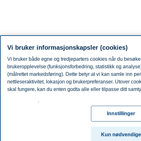
Vi bruker informasjonskapsler (cookies)
Vi bruker både egne og tredjeparters cookies når du besøker 
brukeropplevelse (funksjonsforbedring, statistikk og analys
(målrettet markedsføring). Dette betyr at vi kan samle inn 
nettleseraktivitet, lokasjon og brukerpreferanser. Utover coo
skal fungere, kan du enten godta alle eller tilpasse ditt samty
Les mer om våre informasjonskapsler, hvilke opplysninger vi 
for informasjonskapsler. Du kan når som helst endre eller trek
Innstillinger
ved å klikke på «Cookies» nederst på nettsiden vår.
For mer informasjon, se vår
cookie-erklæring
Kun nødvendige