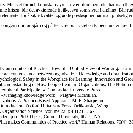
doks: Mens et formelt kunnskapssyn har vært dominerende, har man likev
denne krisen, blir det avgjørende hvilket syn som styrer handling: Blir 
 elementer for å sikre kvalitet og gode prestasjoner når man plutselig er
delingen som foregår i og på tvers av praksisfellesskapene under covi
d Communities of Practice: Toward a Unified View of Working, Learni
e generative dance between organizational knowledge and organizatio
sychological Safety in the Workplace for Learning, Innovation and Gr
ocial Understanding of How People Learn in Organizations: The Notion
Peripheral Participation». Cambridge University Press.
9). «Managing knowledge work». Palgrave McMillan.
nizations. A Practice-Based Approach. M. E. Sharpe Inc.
n introduction. Oxford University Press. Orlikowski, W. og
y, Organization Science, Volume 22, (5) 1121-1367
odern job. PhD Thesis, Cornell University, Ithaca, NY.
r: What makes Communities of Practice work? Human Relations, 70(4), 3