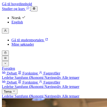
Gå til hovedinnhold
Studier
og kurs
Norsk
English
Gå til studentportalen
Mine søknader
Forsiden
Debatt
Forskning
Fagprofiler
Ledelse
Samfunn
Økonomi
Næringsliv
Alle temaer
Debatt
Forskning
Fagprofiler
Ledelse
Samfunn
Økonomi
Næringsliv
Alle temaer
Tema
Ledelse
Samfunn
Økonomi
Næringsliv
Alle temaer