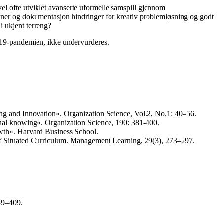
el ofte utviklet avanserte uformelle samspill gjennom
rutiner og dokumentasjon hindringer for kreativ problemløsning og godt
 i ukjent terreng?
d-19-pandemien, ikke undervurderes.
ng and Innovation». Organization Science, Vol.2, No.1: 40–56.
nal knowing». Organization Science, 190: 381-400.
owth». Harvard Business School.
 of Situated Curriculum. Management Learning, 29(3), 273–297.
89–409.