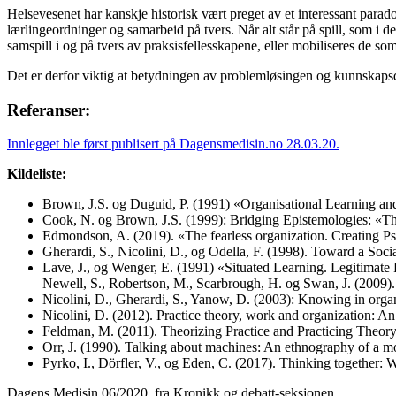
Helsevesenet har kanskje historisk vært preget av et interessant para
lærlingeordninger og samarbeid på tvers. Når alt står på spill, som i 
samspill i og på tvers av praksisfellesskapene, eller mobiliseres de som
Det er derfor viktig at betydningen av problemløsingen og kunnskaps
Referanser:
Innlegget ble først publisert på Dagensmedisin.no 28.03.20.
Kildeliste:
Brown, J.S. og Duguid, P. (1991) «Organisational Learning an
Cook, N. og Brown, J.S. (1999): Bridging Epistemologies: «Th
Edmondson, A. (2019). «The fearless organization. Creating P
Gherardi, S., Nicolini, D., og Odella, F. (1998). Toward a S
Lave, J., og Wenger, E. (1991) «Situated Learning. Legitimate 
Newell, S., Robertson, M., Scarbrough, H. og Swan, J. (200
Nicolini, D., Gherardi, S., Yanow, D. (2003): Knowing in orga
Nicolini, D. (2012). Practice theory, work and organization: A
Feldman, M. (2011). Theorizing Practice and Practicing Theor
Orr, J. (1990). Talking about machines: An ethnography of a m
Pyrko, I., Dörfler, V., og Eden, C. (2017). Thinking togethe
Dagens Medisin 06/2020, fra Kronikk og debatt-seksjonen.