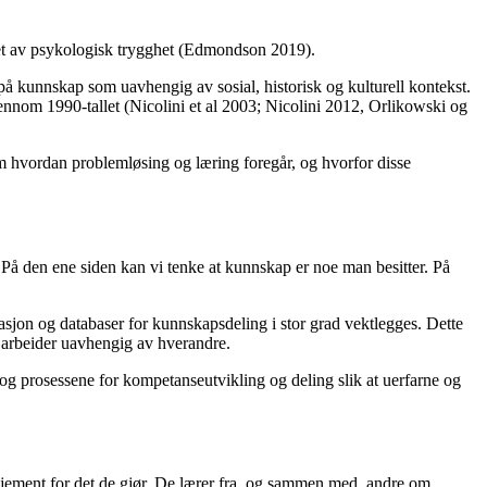
reget av psykologisk trygghet (Edmondson 2019).
 på kunnskap som uavhengig av sosial, historisk og kulturell kontekst.
gjennom 1990-tallet (Nicolini et al 2003; Nicolini 2012, Orlikowski og
om hvordan problemløsing og læring foregår, og hvorfor disse
På den ene siden kan vi tenke at kunnskap er noe man besitter. På
asjon og databaser for kunnskapsdeling i stor grad vektlegges. Dette
d arbeider uavhengig av hverandre.
t og prosessene for kompetanseutvikling og deling slik at uerfarne og
sjement for det de gjør. De lærer fra, og sammen med, andre om