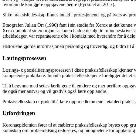
hvordan de kan gjøre oppgavene bedre (Pyrko et al. 2017).
Slike praksisfellesskap finnes innad i profesjonene, og på tvers av pro
Etnografen Julian Orr (1990) fant i sin studie fra Xerox at det kunne
Xerox antok at siden organisasjonen hadde detaljerte rutinebeskrivelse
arbeidsdagen var reparatørene ofte i kontakt med hverandre for å dele 
Historiene gjorde informasjonen personlig og troverdig, og bidro til å
Læringsprosessen
Lærings- og sosialiseringsprosessen i disse praksisfellesskap kjenner v
kompetente praktikere. Innad i praksisfellesskapene foreligger det et 
Til å begynne med settes lærlingene til enklere og mer perifere oppgav
de også mer ansvar og vil gradvis også lære opp andre.
Praksisfellesskap er gode til å lære opp medlemmene i etablert praksi
Utfordringen
Koronaepidemien fører til at etablerte praksisfellesskap brytes opp gr
kunnskap om problemløsing reduseres, og mulighetene for opplæring 