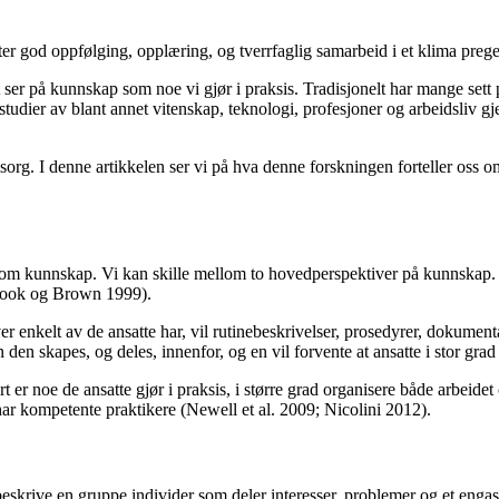
setter god oppfølging, opplæring, og tverrfaglig samarbeid i et klima p
 ser på kunnskap som noe vi gjør i praksis. Tradisjonelt har mange sett
 studier av blant annet vitenskap, teknologi, profesjoner og arbeidsliv 
sorg. I denne artikkelen ser vi på hva denne forskningen forteller oss 
er om kunnskap. Vi kan skille mellom to hovedperspektiver på kunnskap. 
(Cook og Brown 1999).
r enkelt av de ansatte har, vil rutinebeskrivelser, prosedyrer, dokument
den skapes, og deles, innenfor, og en vil forvente at ansatte i stor gra
t er noe de ansatte gjør i praksis, i større grad organisere både arbeide
 har kompetente praktikere (Newell et al. 2009; Nicolini 2012).
beskrive en gruppe individer som deler interesser, problemer og et enga