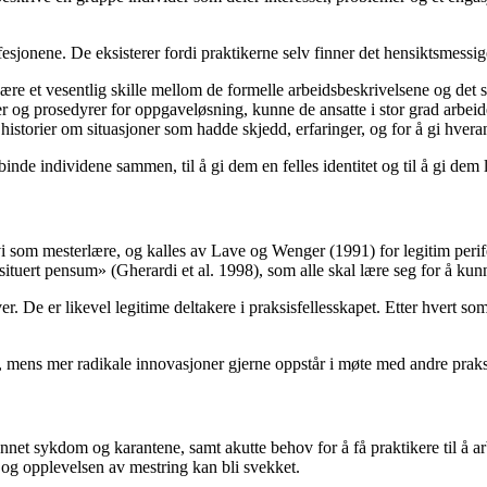
fesjonene. De eksisterer fordi praktikerne selv finner det hensiktsmessig
 være et vesentlig skille mellom de formelle arbeidsbeskrivelsene og det
r og prosedyrer for oppgaveløsning, kunne de ansatte i stor grad arbeide
historier om situasjoner som hadde skjedd, erfaringer, og for å gi hvera
 binde individene sammen, til å gi dem en felles identitet og til å gi 
i som mesterlære, og kalles av Lave og Wenger (1991) for legitim perifer
«situert pensum» (Gherardi et al. 1998), som alle skal lære seg for å ku
er. De er likevel legitime deltakere i praksisfellesskapet. Etter hvert 
s, mens mer radikale innovasjoner gjerne oppstår i møte med andre praks
unnet sykdom og karantene, samt akutte behov for å få praktikere til å 
og opplevelsen av mestring kan bli svekket.