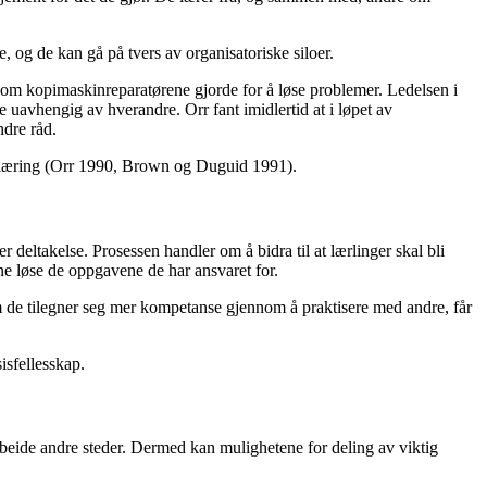
e, og de kan gå på tvers av organisatoriske siloer.
 som kopimaskinreparatørene gjorde for å løse problemer. Ledelsen i
 uavhengig av hverandre. Orr fant imidlertid at i løpet av
ndre råd.
dem læring (Orr 1990, Brown og Duguid 1991).
 deltakelse. Prosessen handler om å bidra til at lærlinger skal bli
nne løse de oppgavene de har ansvaret for.
som de tilegner seg mer kompetanse gjennom å praktisere med andre, får
isfellesskap.
arbeide andre steder. Dermed kan mulighetene for deling av viktig