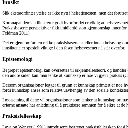
Innsikt
Slik ekstraordinær ytelse er ikke nytt i helsetjenesten, men det forut
Koronapandemien illustrerer godt hvorfor det er viktig at helsevesenet
Praksisbaserte perspektiver fikk imidlertid stort gjennomslag innenfor
Feldman 2011).
Det er gjennomført en rekke praksisbaserte studier innen helse- og om
innsiktene er spesielt viktige i den fasen helsevesenet nå står overfor.
Epistemologi
Begrepet epistemologi kan oversettes til erkjennelsesteori, og handl
den andre siden kan man tenke at kunnskap er noe vi gjør i praksis 
Dersom organisasjoner legger til grunn at kunnskap primært er noe hve
fordi kunnskap anses som relativt uavhengig av den sosiale konteksten 
I motsetning til dette vil organisasjoner som tenker at kunnskap primær
erfarne ansatte har anledning til å praktisere sammen for å sikre at de
Praksisfellesskap
Lave og Wenger (1991) introduserte begrepet praksisfellesskap for å 