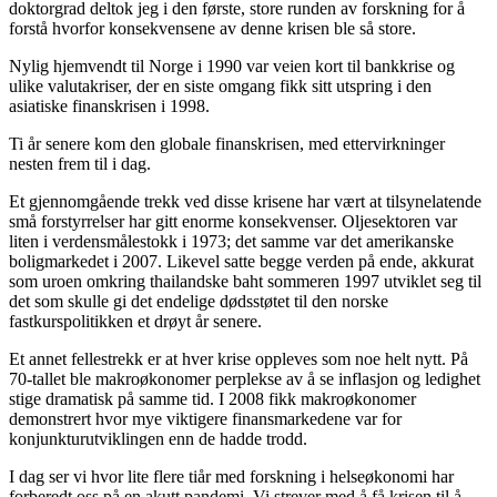
doktorgrad deltok jeg i den første, store runden av forskning for å
forstå hvorfor konsekvensene av denne krisen ble så store.
Nylig hjemvendt til Norge i 1990 var veien kort til bankkrise og
ulike valutakriser, der en siste omgang fikk sitt utspring i den
asiatiske finanskrisen i 1998.
Ti år senere kom den globale finanskrisen, med ettervirkninger
nesten frem til i dag.
Et gjennomgående trekk ved disse krisene har vært at tilsynelatende
små forstyrrelser har gitt enorme konsekvenser. Oljesektoren var
liten i verdensmålestokk i 1973; det samme var det amerikanske
boligmarkedet i 2007. Likevel satte begge verden på ende, akkurat
som uroen omkring thailandske baht sommeren 1997 utviklet seg til
det som skulle gi det endelige dødsstøtet til den norske
fastkurspolitikken et drøyt år senere.
Et annet fellestrekk er at hver krise oppleves som noe helt nytt. På
70-tallet ble makroøkonomer perplekse av å se inflasjon og ledighet
stige dramatisk på samme tid. I 2008 fikk makroøkonomer
demonstrert hvor mye viktigere finansmarkedene var for
konjunkturutviklingen enn de hadde trodd.
I dag ser vi hvor lite flere tiår med forskning i helseøkonomi har
forberedt oss på en akutt pandemi. Vi strever med å få krisen til å