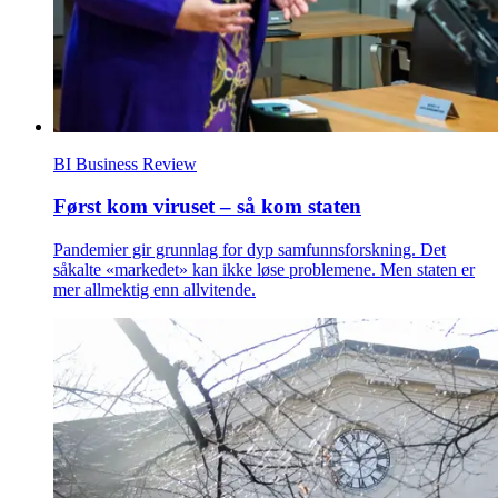
BI Business Review
Først kom viruset – så kom staten
Pandemier gir grunnlag for dyp samfunnsforskning. Det
såkalte «markedet» kan ikke løse problemene. Men staten er
mer allmektig enn allvitende.