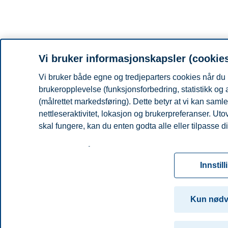
Vi bruker informasjonskapsler (cookie
Vi bruker både egne og tredjeparters cookies når du 
brukeropplevelse (funksjonsforbedring, statistikk og
(målrettet markedsføring). Dette betyr at vi kan sam
nettleseraktivitet, lokasjon og brukerpreferanser. Ut
skal fungere, kan du enten godta alle eller tilpasse di
Les mer om våre informasjonskapsler, hvilke opplysnin
for informasjonskapsler. Du kan når som helst endre el
Innstill
ved å klikke på «Cookies» nederst på nettsiden vår.
For mer informasjon, se vår
cookie-erklæring
Kun nødv