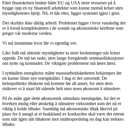
Etter finanskrisen brukte både EU og USA store ressurser på å
bygge opp en ny finansiell arkitektur som kunne motstå kriser uten
myndighetenes hjelp. Nå, et tiår etter, ligger systemet igjen i grus.
Det skyldes ikke dårlig arbeid. Problemet ligger i hvor vanskelig det
er å forstå kompleksiteten i de sosiale og økonomiske kreftene som
preger vår moderne verden.
Vi må innrømme hvor lite vi egentlig vet.
Like fullt må sittende myndigheter ta store beslutninger når kriser
oppstår. De må tas raskt, uten lange foregående seminardiskusjoner
om nytte og kostnader. De viktigste problemene må løses først.
I syttitallets energikrise måtte massearbeidsløsheten bekjempes før
en kunne finne nye energikilder. I dag er det omvendt: De
helsepolitiske tiltakene må komme før alt annet, for uten dem
risikerer vi å snart bli stående helt uten noen økonomi å stimulere.
På én måte gjør dette økonomisk stimulans meningsløs, for det er
hverken mulig eller ønskelig å stimulere virksomhet som det nå er
viktig å holde tilbake. Samtidig må økonomiske tiltak likevel på
plass for å unngå at et brakkland av konkursbo skal være det eneste
som står igjen når tiltakene mot smittespredning en dag kan trekkes
tilbake.