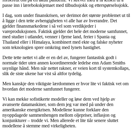
passe inn i lærebokskjemaet med tilbudssjokk og etterspørselssjokk.
I dag, som under finanskrisen, ser derimot det største problemet ut til
å ligge i den tette avhengigheten vi alle har av hverandre. Det
gjelder finansmarkedene i så vel som verdikjeder i
vareproduksjonen. Faktisk gjelder det hele det moderne samfunnet,
med studier i utlandet, venner i fjerne land, ferier i Spania og
Thailand eller i Himalaya, kombinert med ekte og falske nyheter
som teknologien sprer omkring med lynets hastighet.
Dette tette nettet vi alle er en del av, fungerer fantastisk godt i
normale tider uten annen koordinerende ledelse enn Adam Smiths
usynlige hånd. Men når nettet rakner, er veien kort til systemkollaps,
slik de siste ukene har vist så altfor tydelig.
Men kanskje den viktigste lærdommen er hvor lite vi faktisk vet om
hvordan det moderne samfunnet fungerer.
Vi kan mekke sofistikerte modeller og løse dem ved hjelp av
avanserte datamaskiner, som dem jeg var med på under den
amerikanske energikrisen. Modellene kunne forklare den
nyoppdagede sammenhengen mellom oljepriser, inflasjon og
konjunkturer – trodde vi. Men allerede et lite tiår senere sluttet
modellene å stemme med virkeligheten.