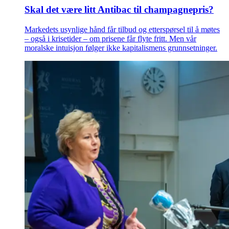
Skal det være litt Antibac til champagnepris?
Markedets usynlige hånd får tilbud og etterspørsel til å møtes
– også i krisetider – om prisene får flyte fritt. Men vår
moralske intuisjon følger ikke kapitalismens grunnsetninger.