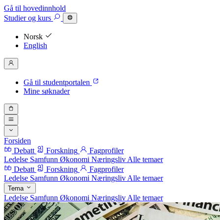
Gå til hovedinnhold
Studier
og kurs
Norsk
English
Gå til studentportalen
Mine søknader
Forsiden
Debatt
Forskning
Fagprofiler
Ledelse
Samfunn
Økonomi
Næringsliv
Alle temaer
Debatt
Forskning
Fagprofiler
Ledelse
Samfunn
Økonomi
Næringsliv
Alle temaer
Tema
Ledelse
Samfunn
Økonomi
Næringsliv
Alle temaer