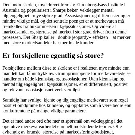
Den andre skolen, mye drevet frem av Ehrenberg-Bass Institute i
Australia og popularisert i Sharps bøker, vektlegger mental
tilgjengelighet i mye større grad. Assosiasjoner og differensiering er
mindre viktige mål, og det sentrale poenget er at merkevaren må
fremkalles fra hukommelsen i kjøpssituasjoner. Og videre at
markedsandel og størrelse på merket i stor grad driver frem denne
prosessen. Det Sharp kaller «double jeopardy»-effekten – at merker
med store markedsandeler har mer lojale kunder.
Er forskjellene egentlig så store?
Forskjellene mellom disse to skolene er i realiteten mye mindre enn
man lett kan få inntrykk av. Grunnprinsippene for merkevareledelse
handler om både kjennskap og assosiasjoner. Uten kjennskap og
mental tilgjengelighet i kjøpssituasjoner, er et differensiert, positivt
og relevant assosiasjonsnettverk verdiløst.
Samtidig har synlige, kjente og tilgjengelige merkevarer som regel
positivt omdømme hos kundene, og oppfattes som å være bedre enn
konkurrentene på mange viktige parametere.
Det er med andre ord ofte mer et spørsmål om vektlegging i det
operative merkevarearbeidet enn helt motstridende teorier. Ofte
avhengig av bransje, størrelse på markedsføringsbudsjettet,