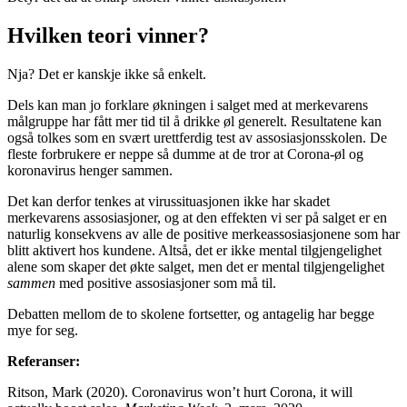
Hvilken teori vinner?
Nja? Det er kanskje ikke så enkelt.
Dels kan man jo forklare økningen i salget med at merkevarens
målgruppe har fått mer tid til å drikke øl generelt. Resultatene kan
også tolkes som en svært urettferdig test av assosiasjonsskolen. De
fleste forbrukere er neppe så dumme at de tror at Corona-øl og
koronavirus henger sammen.
Det kan derfor tenkes at virussituasjonen ikke har skadet
merkevarens assosiasjoner, og at den effekten vi ser på salget er en
naturlig konsekvens av alle de positive merkeassosiasjonene som har
blitt aktivert hos kundene. Altså, det er ikke mental tilgjengelighet
alene som skaper det økte salget, men det er mental tilgjengelighet
sammen
med positive assosiasjoner som må til.
Debatten mellom de to skolene fortsetter, og antagelig har begge
mye for seg.
Referanser:
Ritson, Mark (2020). Coronavirus won’t hurt Corona, it will