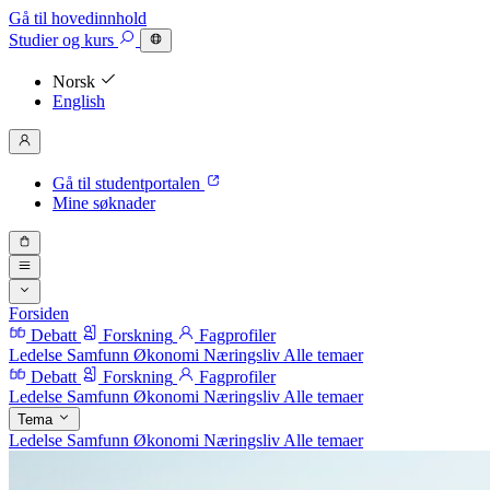
Gå til hovedinnhold
Studier
og kurs
Norsk
English
Gå til studentportalen
Mine søknader
Forsiden
Debatt
Forskning
Fagprofiler
Ledelse
Samfunn
Økonomi
Næringsliv
Alle temaer
Debatt
Forskning
Fagprofiler
Ledelse
Samfunn
Økonomi
Næringsliv
Alle temaer
Tema
Ledelse
Samfunn
Økonomi
Næringsliv
Alle temaer