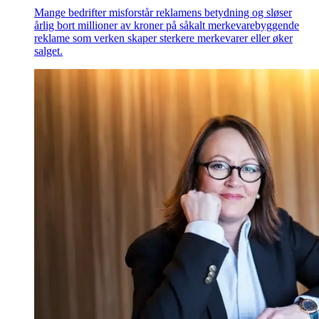
Mange bedrifter misforstår reklamens betydning og sløser
årlig bort millioner av kroner på såkalt merkevarebyggende
reklame som verken skaper sterkere merkevarer eller øker
salget.