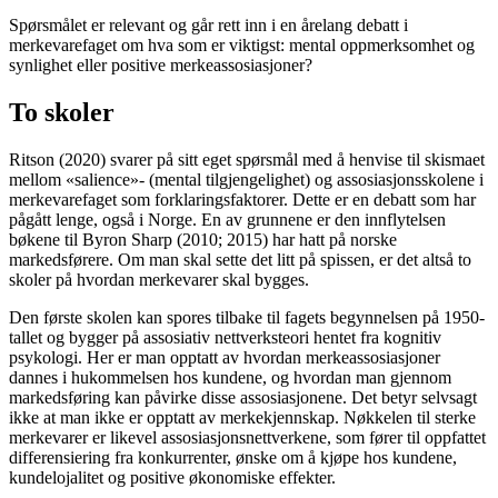
Spørsmålet er relevant og går rett inn i en årelang debatt i
merkevarefaget om hva som er viktigst: mental oppmerksomhet og
synlighet eller positive merkeassosiasjoner?
To skoler
Ritson (2020) svarer på sitt eget spørsmål med å henvise til skismaet
mellom «salience»- (mental tilgjengelighet) og assosiasjonsskolene i
merkevarefaget som forklaringsfaktorer. Dette er en debatt som har
pågått lenge, også i Norge. En av grunnene er den innflytelsen
bøkene til Byron Sharp (2010; 2015) har hatt på norske
markedsførere. Om man skal sette det litt på spissen, er det altså to
skoler på hvordan merkevarer skal bygges.
Den første skolen kan spores tilbake til fagets begynnelsen på 1950-
tallet og bygger på assosiativ nettverksteori hentet fra kognitiv
psykologi. Her er man opptatt av hvordan merkeassosiasjoner
dannes i hukommelsen hos kundene, og hvordan man gjennom
markedsføring kan påvirke disse assosiasjonene. Det betyr selvsagt
ikke at man ikke er opptatt av merkekjennskap. Nøkkelen til sterke
merkevarer er likevel assosiasjonsnettverkene, som fører til oppfattet
differensiering fra konkurrenter, ønske om å kjøpe hos kundene,
kundelojalitet og positive økonomiske effekter.