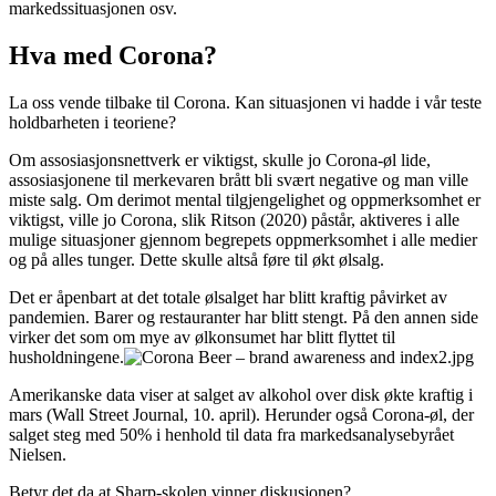
markedssituasjonen osv.
Hva med Corona?
La oss vende tilbake til Corona. Kan situasjonen vi hadde i vår teste
holdbarheten i teoriene?
Om assosiasjonsnettverk er viktigst, skulle jo Corona-øl lide,
assosiasjonene til merkevaren brått bli svært negative og man ville
miste salg. Om derimot mental tilgjengelighet og oppmerksomhet er
viktigst, ville jo Corona, slik Ritson (2020) påstår, aktiveres i alle
mulige situasjoner gjennom begrepets oppmerksomhet i alle medier
og på alles tunger. Dette skulle altså føre til økt ølsalg.
Det er åpenbart at det totale ølsalget har blitt kraftig påvirket av
pandemien. Barer og restauranter har blitt stengt. På den annen side
virker det som om mye av ølkonsumet har blitt flyttet til
husholdningene.
Amerikanske data viser at salget av alkohol over disk økte kraftig i
mars (Wall Street Journal, 10. april). Herunder også Corona-øl, der
salget steg med 50% i henhold til data fra markedsanalysebyrået
Nielsen.
Betyr det da at Sharp-skolen vinner diskusjonen?