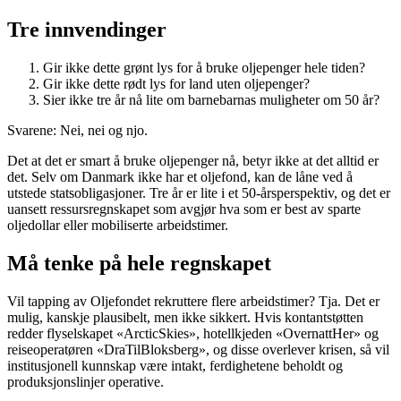
Tre innvendinger
Gir ikke dette grønt lys for å bruke oljepenger hele tiden?
Gir ikke dette rødt lys for land uten oljepenger?
Sier ikke tre år nå lite om barnebarnas muligheter om 50 år?
Svarene: Nei, nei og njo.
Det at det er smart å bruke oljepenger nå, betyr ikke at det alltid er
det. Selv om Danmark ikke har et oljefond, kan de låne ved å
utstede statsobligasjoner. Tre år er lite i et 50-årsperspektiv, og det er
uansett ressursregnskapet som avgjør hva som er best av sparte
oljedollar eller mobiliserte arbeidstimer.
Må tenke på hele regnskapet
Vil tapping av Oljefondet rekruttere flere arbeidstimer? Tja. Det er
mulig, kanskje plausibelt, men ikke sikkert. Hvis kontantstøtten
redder flyselskapet «ArcticSkies», hotellkjeden «OvernattHer» og
reiseoperatøren «DraTilBloksberg», og disse overlever krisen, så vil
institusjonell kunnskap være intakt, ferdighetene beholdt og
produksjonslinjer operative.