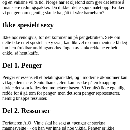
og en vaksine vil ta tid. Norge har et oljefond som gjør det lettere å
finansiere redningspakker. Da dukker dette spørsmålet opp: Bruker
vi penger som egentlig skulle ha gått til våre barnebarn?
Ikke spesielt sexy
Ikke nødvendigvis, for det kommer an på pengebruken. Selv om
dette ikke er et spesielt sexy svar, kan likevel resonnementene få deg
inn i en fruktbar undringsmodus. Ingen av tankerekkene er helt
enkle, så hent kaffe.
Del 1. Penger
Penger er essensielt et betalingsmiddel, og i moderne økonomier kan
vi lage dem selv. Sentralbanksjefen kan trykke på en knapp og
utvide det som kalles den monetære basen. Vi er altså ikke egentlig
redde for å gå tom for penger, men det som penger representerer,
nemlig knappe ressurser.
Del 2. Ressurser
Forfatteren A.O. Vinje skal ha sagt at «pengar er storkna
mannesveitte» - og han var inne på noe viktig. Penger er ikke