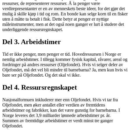
ressurser, de representerer ressurser. Å la penger være
verdirepresentanter er en av menneskets beste ideer, for det gjør det
mulig å skille kjøp i tid og rom. En bonde kan selge korn til en fisker
uten å måtte ta betalt i fisk. Dette betyr at penger er nyttige
måleinstrumenter, men at det også noen ganger er lurt å studere det
underliggende ressursregnskapet.
Del 3. Arbeidstimer
Tid er ikke penger, men penger er tid. Hovedressursen i Norge er
nemlig arbeidstimer. I tillegg kommer fysisk kapital, råvarer, areal og
fordringer på andres ressurser (Oljefondet). Hvis vi selger deler av
Oljefondet, må det vel bli mindre til barnebarna? Ja, men kun hvis vi
bare ser på Oljefondet. Og det skal vi ikke.
Del 4. Ressursregnskapet
Nasjonalformuen inkluderer mer enn Oljefondet. Hvis vi tar fra
Oljefondet, men øker antallet eller verdien av fremtidens
arbeidstimer og fabrikker, kan det være gunstig for barnebarna. I
Norge leveres det 3,9 milliarder lønnede arbeidstimer pr. år.
Summen av fremtidige arbeidstimer er verdt minst tre ganger
Oljefondet.