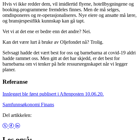
Hvis vi ikke redder dem, vil imidlertid flyene, hotellbygningene og
booking-programmene fremdeles finnes. Men de må selges,
omdisponeres og re-operasjonaliseres. Nye eiere og ansatte må lære,
og bransjespesifikk kunnskap kan gå tapt.
Vet vi at det ene er bedre enn det andre? Nei.
Kan det være lurt å bruke av Oljefondet nå? Trolig.
Selvsagt hadde det vært best for oss og barnebarna at covid-19 aldri
hadde rammet oss. Men gitt at det har skjedd, er det best for
barnebarna om vi tenker på hele ressursregnskapet når vi legger
planer.
Referanse
Innlegget ble først publisert i Aftenposten 10.06.20.
Samfunnsøkonomi
Finans
Del artikkelen:
Les også: