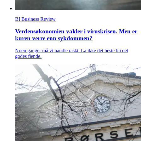
BI Business Review
Verdensøkonomien vakler i viruskrisen. Men er
kuren verre enn sykdommen?
Noen ganger må vi handle raskt. La ikke det beste bli det
godes fiende.