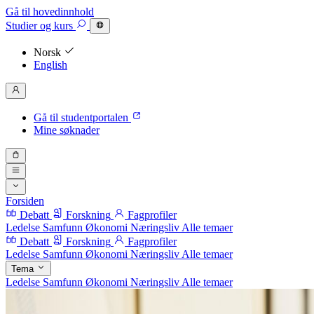
Gå til hovedinnhold
Studier
og kurs
Norsk
English
Gå til studentportalen
Mine søknader
Forsiden
Debatt
Forskning
Fagprofiler
Ledelse
Samfunn
Økonomi
Næringsliv
Alle temaer
Debatt
Forskning
Fagprofiler
Ledelse
Samfunn
Økonomi
Næringsliv
Alle temaer
Tema
Ledelse
Samfunn
Økonomi
Næringsliv
Alle temaer