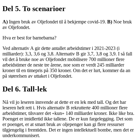
Del 5. To scenarioer
A)
Ingen bruk av Oljefondet til å bekjempe covid-19.
B)
Noe bruk
av Oljefondet.
Hva er best for barnebarna?
Ved alternativ A gir dette antallet arbeidstimer i 2021-2023 (i
milliarder): 3,3, 3,6 og 3,8. Alternativ B gir 3,7, 3,8 og 3,9. I så fall
vil det å bruke noe av Oljefondet mobilisere 700 millioner flere
arbeidstimer de neste tre årene, noe som er verdt 245 milliarder
kroner til en timepris på 350 kroner. Om det er lurt, kommer da an
på størrelsen av uttaket i Oljefondet.
Del 6. Tall-lek
Nå vil jo leseren innvende at dette er en lek med tall. Og det har
leseren helt rett i. Hvis alternativ B rekrutterte 400 millioner flere
arbeidstimer, tilsvarer det «kun» 140 milliarder kroner. Ikke like bra.
Poenget er imidlertid ikke tallene. De er kun fargelegging. Det som
er poenget, er at smart bruk av oljepenger kan gi flere ressurser
tilgjengelig i fremtiden. Det er ingen intellektuell bombe, men det er
underkommunisert.