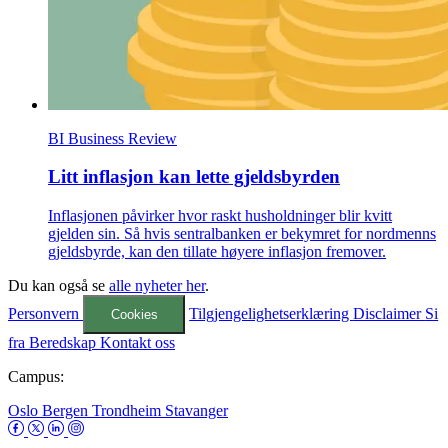
BI Business Review
Litt inflasjon kan lette gjeldsbyrden
Inflasjonen påvirker hvor raskt husholdninger blir kvitt
gjelden sin. Så hvis sentralbanken er bekymret for nordmenns
gjeldsbyrde, kan den tillate høyere inflasjon fremover.
Du kan også se
alle nyheter her
.
Personvern
Tilgjengelighetserklæring
Disclaimer
Si
Cookies
fra
Beredskap
Kontakt oss
Campus:
Oslo
Bergen
Trondheim
Stavanger