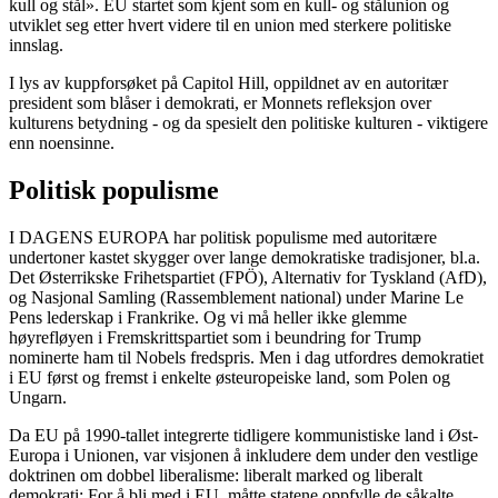
kull og stål». EU startet som kjent som en kull- og stålunion og
utviklet seg etter hvert videre til en union med sterkere politiske
innslag.
I lys av kuppforsøket på Capitol Hill, oppildnet av en autoritær
president som blåser i demokrati, er Monnets refleksjon over
kulturens betydning - og da spesielt den politiske kulturen - viktigere
enn noensinne.
Politisk populisme
I DAGENS EUROPA har politisk populisme med autoritære
undertoner kastet skygger over lange demokratiske tradisjoner, bl.a.
Det Østerrikske Frihetspartiet (FPÖ), Alternativ for Tyskland (AfD),
og Nasjonal Samling (Rassemblement national) under Marine Le
Pens lederskap i Frankrike. Og vi må heller ikke glemme
høyrefløyen i Fremskrittspartiet som i beundring for Trump
nominerte ham til Nobels fredspris. Men i dag utfordres demokratiet
i EU først og fremst i enkelte østeuropeiske land, som Polen og
Ungarn.
Da EU på 1990-tallet integrerte tidligere kommunistiske land i Øst-
Europa i Unionen, var visjonen å inkludere dem under den vestlige
doktrinen om dobbel liberalisme: liberalt marked og liberalt
demokrati: For å bli med i EU, måtte statene oppfylle de såkalte