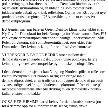
polarisering og et hat-drevet samfunn. Dette kan hindres av et fritt
og levende sivilsamfunn og en utdanning som rommer både
inkluderende debatt og kritisk refleksjon. Og her bør EU, og det nye
prodemokratiske regimet i USA, utvikle og rulle ut et massivt
demokratiprogram.
EU trenger mer enn bare en Green Deal for klima. Like viktig er en
Ny Giv for Demokrati for hele Europa, ja for Vesten som helhet. EU
kan knytte demokratiprosjektet opp til viktige understrømmer i både
Polen og Ungarn, slik som Borgerinitiativet, prosjektet Frie
Domstoler, eller kvinners kamp for rett til selvbestemmelse.
VI TRENGER Å BYGGE BEDRE broer mellom den
demokratiske avantgarde i Øst-Europa - unge politikere, lærere,
kvinner - og deres vesteuropeiske og nordiske meningsfeller.
I dette demokratiprosjektet kan Norge og Norden spille en rolle som
kreativ medspiller. Det Norden særlig kan bringe inn til
demokratiprosjektet, er en tradisjon som bygger demokrati på basis
av anstendige levekår og inkluderende økonomi. Ofrer vi dette på
markedsliberalismens alter blir dyrking av en demokratisk politisk
kultur et strev i motbakke.
OGSÅ HER HJEMME har vi behov for demokratisk innovasjon
for å demme opp for autoritære fristelser og trumpianske