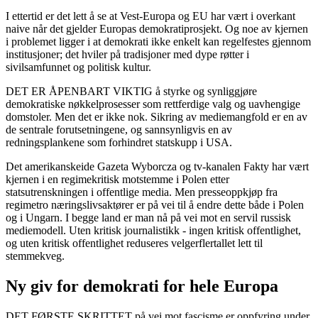
I ettertid er det lett å se at Vest-Europa og EU har vært i overkant
naive når det gjelder Europas demokratiprosjekt. Og noe av kjernen
i problemet ligger i at demokrati ikke enkelt kan regelfestes gjennom
institusjoner; det hviler på tradisjoner med dype røtter i
sivilsamfunnet og politisk kultur.
DET ER ÅPENBART VIKTIG å styrke og synliggjøre
demokratiske nøkkelprosesser som rettferdige valg og uavhengige
domstoler. Men det er ikke nok. Sikring av mediemangfold er en av
de sentrale forutsetningene, og sannsynligvis en av
redningsplankene som forhindret statskupp i USA.
Det amerikanskeide Gazeta Wyborcza og tv-kanalen Fakty har vært
kjernen i en regimekritisk motstemme i Polen etter
statsutrenskningen i offentlige media. Men presseoppkjøp fra
regimetro næringslivsaktører er på vei til å endre dette både i Polen
og i Ungarn. I begge land er man nå på vei mot en servil russisk
mediemodell. Uten kritisk journalistikk - ingen kritisk offentlighet,
og uten kritisk offentlighet reduseres velgerflertallet lett til
stemmekveg.
Ny giv for demokrati for hele Europa
DET FØRSTE SKRITTET på vei mot fascisme er oppfyring under