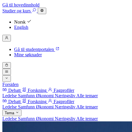
Gå til hovedinnhold
Studier
og kurs
Norsk
English
Gå til studentportalen
Mine søknader
Forsiden
Debatt
Forskning
Fagprofiler
Ledelse
Samfunn
Økonomi
Næringsliv
Alle temaer
Debatt
Forskning
Fagprofiler
Ledelse
Samfunn
Økonomi
Næringsliv
Alle temaer
Tema
Ledelse
Samfunn
Økonomi
Næringsliv
Alle temaer