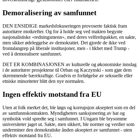
Demoralisering av samfunnet
DEN ENSIDIGE markedsfokuseringen provoserte faktisk fram
autoritære motkrefter. Og for å holde seg ved makten begynte
nasjonalistiske «redningsmenn», med deres velferdspakker, en sakte,
men sikker ødeleggelse av demokratiet. Det gjorde de ikke ved
frontalangrep på liberale institusjoner, men - i likhet med Trump -
ved å demoralisere samfunnet.
DET ER KOMBINASJONEN av kulturelle og økonomiske innslag
i de autoritære prosjektene til Orban og Kaczynski - som gjør dem
skremmende bærekraftige. Gradvis er forfølgelse av seksuelle eller
etniske minoriteter blitt den nye normalen.
Ingen effektiv motstand fra EU
Uten at folk merket det, ble løgn og korrupsjon akseptert som en del
av samfunnskontrakten. Myndigheters sanksjonering av hat og
symbolsk vold spredte seg i samfunnet. I Ungarn ble brysomme
universiteter jaget ut. Sakte, men sikkert, ble normer og verdier som
underminer den demokratiske ånden akseptert av samfunnet - uten
effektiv motstand fra EU.