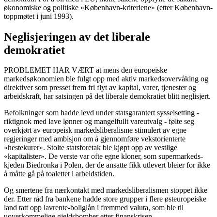
økonomiske og politiske «København-kriteriene» (etter København-
toppmøtet i juni 1993).
Neglisjeringen av det liberale
demokratiet
PROBLEMET HAR VÆRT at mens den europeiske
markedsøkonomien ble fulgt opp med aktiv markedsovervåking og
direktiver som presset frem fri flyt av kapital, varer, tjenester og
arbeidskraft, har satsingen på det liberale demokratiet blitt neglisjert.
Befolkninger som hadde levd under statsgarantert sysselsetting -
riktignok med lave lønner og mangelfullt vareutvalg - følte seg
overkjørt av europeisk markedsliberalisme stimulert av egne
regjeringer med ambisjon om å gjennomføre vekstorienterte
«hestekurer». Stolte statsforetak ble kjøpt opp av vestlige
«kapitalister». De verste var ofte egne kloner, som supermarkeds-
kjeden Biedronka i Polen, der de ansatte fikk utlevert bleier for ikke
å måtte gå på toalettet i arbeidstiden.
Og smertene fra nærkontakt med markedsliberalismen stoppet ikke
der. Etter råd fra bankene hadde store grupper i flere østeuropeiske
land tatt opp lavrente-boliglån i fremmed valuta, som ble til
uoverkommelige gjeldsbomber etter finanskrisen.