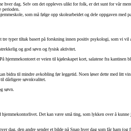
me hver dag. Selv om det oppleves ulikt for folk, er det sunt for vår men
ne perioden.
hjemmeskole, som må følge opp skolearbeidet og dele oppgaven med pa
t tre typer tiltak basert på forskning innen positiv psykologi, som vi vi
strekkelig og god søvn og fysisk aktivitet.
er. På hjemmekontoret er veien til kjøleskapet kort, salatene fra kantinen 
an bidra til mindre avkobling før leggetid. Noen løser dette med litt vin
til dårligere søvnkvalitet.
 og søvn.
 hjemmekontorlivet. Det kan være små ting, som lykken over å kunne jobbe 
 hver dag, den andre sender et bilde på Snap hver dag som får ham (og f