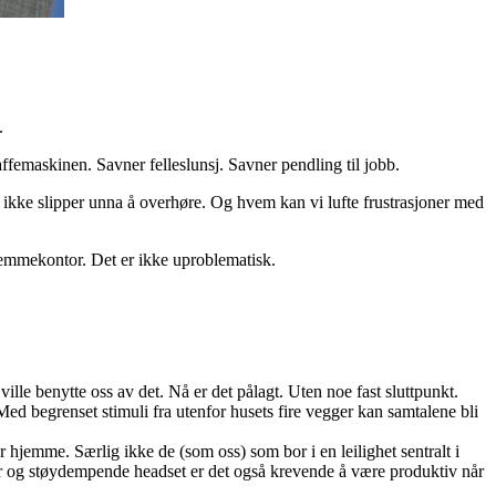
.
femaskinen. Savner felleslunsj. Savner pendling til jobb.
du ikke slipper unna å overhøre. Og hvem kan vi lufte frustrasjoner med
 hjemmekontor. Det er ikke uproblematisk.
e benytte oss av det. Nå er det pålagt. Uten noe fast sluttpunkt.
ed begrenset stimuli fra utenfor husets fire vegger kan samtalene bli
r hjemme. Særlig ikke de (som oss) som bor i en leilighet sentralt i
dør og støydempende headset er det også krevende å være produktiv når