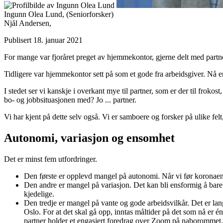
Ingunn Olea Lund,
(Seniorforsker)
Njål Andersen,
Publisert 18. januar 2021
For mange var fjoråret preget av hjemmekontor, gjerne delt med partn
Tidligere var hjemmekontor sett på som et gode fra arbeidsgiver. Nå e
I stedet ser vi kanskje i overkant mye til partner, som er der til frok
bo- og jobbsituasjonen med? Jo ... partner.
Vi har kjent på dette selv også. Vi er samboere og forsker på ulike fel
Autonomi, variasjon og ensomhet
Det er minst fem utfordringer.
Den første er opplevd mangel på autonomi. Når vi før koronaen 
Den andre er mangel på variasjon. Det kan bli ensformig å bare 
kjedelige.
Den tredje er mangel på vante og gode arbeidsvilkår. Det er langt
Oslo. For at det skal gå opp, inntas måltider på det som nå er
partner holder et engasjert foredrag over Zoom på naborommet.