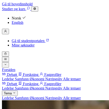
Gå til hovedinnhold
Studier
og kurs
Norsk
English
Gå til studentportalen
Mine søknader
Forsiden
Debatt
Forskning
Fagprofiler
Ledelse
Samfunn
Økonomi
Næringsliv
Alle temaer
Debatt
Forskning
Fagprofiler
Ledelse
Samfunn
Økonomi
Næringsliv
Alle temaer
Tema
Ledelse
Samfunn
Økonomi
Næringsliv
Alle temaer