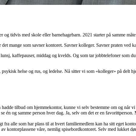
er og tidvis med skole eller barnehagebarn. 2021 starter på samme måte
r det mange som savner kontoret. Savner kolleger. Savner praten ved kaf
ost, lunsj, kaffepauser, middag og kvelds. Og som tar jobbtelefoner som 
t, psykisk helse og rus, og ledelse. Nå sitter vi som «kolleger» på delt
hadde tilbud om hjemmekontor, kunne vi selv bestemme om og når vi vill
se én og samme person hver dag. Ja, selv om det er en favorittperson. M
 fra alle som har plass til at hvert familiemedlem kan ha sitt eget konto
 én av kontorplassene våre, nemlig spisebordkontoret. Selv med lukket 