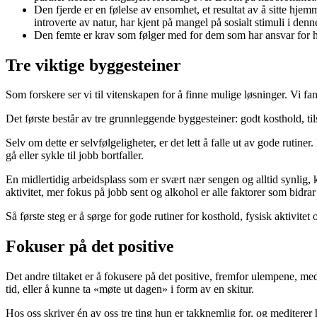
Den fjerde er en følelse av ensomhet, et resultat av å sitte hjem
introverte av natur, har kjent på mangel på sosialt stimuli i den
Den femte er krav som følger med for dem som har ansvar for 
Tre viktige byggesteiner
Som forskere ser vi til vitenskapen for å finne mulige løsninger. Vi fan
Det første består av tre grunnleggende byggesteiner: godt kosthold, til
Selv om dette er selvfølgeligheter, er det lett å falle ut av gode rutin
gå eller sykle til jobb bortfaller.
En midlertidig arbeidsplass som er svært nær sengen og alltid synlig, k
aktivitet, mer fokus på jobb sent og alkohol er alle faktorer som bidrar 
Så første steg er å sørge for gode rutiner for kosthold, fysisk aktivitet
Fokuser på det positive
Det andre tiltaket er å fokusere på det positive, fremfor ulempene, med
tid, eller å kunne ta «møte ut dagen» i form av en skitur.
Hos oss skriver én av oss tre ting hun er takknemlig for, og mediterer