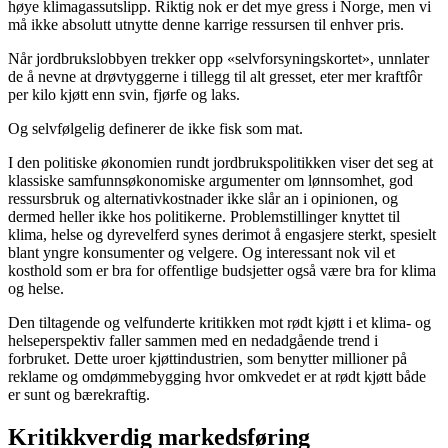
høye klimagassutslipp. Riktig nok er det mye gress i Norge, men vi
må ikke absolutt utnytte denne karrige ressursen til enhver pris.
Når jordbrukslobbyen trekker opp «selvforsyningskortet», unnlater
de å nevne at drøvtyggerne i tillegg til alt gresset, eter mer kraftfôr
per kilo kjøtt enn svin, fjørfe og laks.
Og selvfølgelig definerer de ikke fisk som mat.
I den politiske økonomien rundt jordbrukspolitikken viser det seg at
klassiske samfunnsøkonomiske argumenter om lønnsomhet, god
ressursbruk og alternativkostnader ikke slår an i opinionen, og
dermed heller ikke hos politikerne. Problemstillinger knyttet til
klima, helse og dyrevelferd synes derimot å engasjere sterkt, spesielt
blant yngre konsumenter og velgere. Og interessant nok vil et
kosthold som er bra for offentlige budsjetter også være bra for klima
og helse.
Den tiltagende og velfunderte kritikken mot rødt kjøtt i et klima- og
helseperspektiv faller sammen med en nedadgående trend i
forbruket. Dette uroer kjøttindustrien, som benytter millioner på
reklame og omdømmebygging hvor omkvedet er at rødt kjøtt både
er sunt og bærekraftig.
Kritikkverdig markedsføring