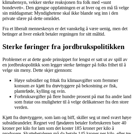
klimahensyn, vekker sterke reaksjonen fra folk med «sunt
bondevett». Den gjengse oppfatningen er at hver og en må få velge
sin middagsmat: Myndighetene skal ikke blande seg inn i den
private sfære på dette området.
Fra et liberalt menneskesyn er det vanskelig å være uenig, men det
betinger at hver enkelt betaler regningen for sitt måltid.
Sterke føringer fra jordbrukspolitikken
Problemet er at dette gode prinsippet for lengst er satt ut av spill av
en jordbrukspolitikk som legger sterke føringer på folks frihet til å
velge sin meny. Dette skjer gjennom:
Høye subsidier og fritak fra klimaavgifter som fremmer
konsum av kjøtt fra drøvtyggere på bekostning av fisk,
planteføde, kylling og svin.
Forbruksavgifter på flere hundre prosent på mat fra andre land
som fratar oss muligheter til å velge delikatesser fra den store
verden.
Kjøtt fra drøvtyggere, som lam og biff, skiller seg ut med svært høye
subsidieandeler. Regnet ved fjøsdøren betaler forbrukeren bare 40
kroner per kilo for lam som det koster 185 kroner per kilo å
produsere. Skattebetaleren må da betale 145 kroner per kilo, eller tre