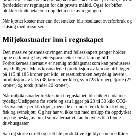
fjerdedeler av regningen for ditt private måltid. Også for biffen
plukker skattebetaleren opp det meste av regningen.
Når kjøttet koster mer enn det smaker, blir resultatet overforbruk og
sløsing med ressurser.
Miljøkostnader inn i regnskapet
Den massive prisnedskrivingen med fellesskapets penger holder
oppe en kunstig høy etterspørsel etter norsk lam og biff.
Forbrukernes alternativ er nemlig middagsmat som kan produseres
mye billigere. Mens kostnadene i produksjon av lam og biff ligger
på 115 til 185 kroner per kilo, er ressursbruken betydelig lavere i
produksjon av laks (38 kroner per kilo), svin (28 kroner), fjørfe (22
kroner) og torsk (under 20 kroner).
Når miljøkostnader trekkes inn i regnskapet, blir bildet enda mer
tydelig: Utslippene fra storfe og sau ligger på 20 til 30 kilo CO2-
ekvivalenter per kilo kjøtt, mens de er under fem kilo for kylling,
fisk og svinekjøtt. Og her har vi ikke tatt med utslipp fra oppdyrket
myr og beslag av areal som alternativt kan benyttes til å binde
drivhusgasser.
Sau og storfe er rett og slett lite produktive kjøttdyr som medfører