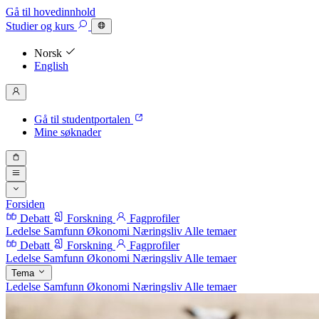
Gå til hovedinnhold
Studier
og kurs
Norsk
English
Gå til studentportalen
Mine søknader
Forsiden
Debatt
Forskning
Fagprofiler
Ledelse
Samfunn
Økonomi
Næringsliv
Alle temaer
Debatt
Forskning
Fagprofiler
Ledelse
Samfunn
Økonomi
Næringsliv
Alle temaer
Tema
Ledelse
Samfunn
Økonomi
Næringsliv
Alle temaer