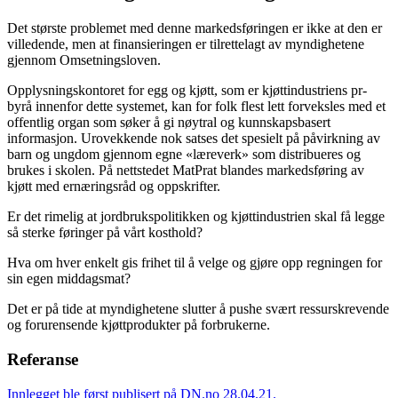
Det største problemet med denne markedsføringen er ikke at den er
villedende, men at finansieringen er tilrettelagt av myndighetene
gjennom Omsetningsloven.
Opplysningskontoret for egg og kjøtt, som er kjøttindustriens pr-
byrå innenfor dette systemet, kan for folk flest lett forveksles med et
offentlig organ som søker å gi nøytral og kunnskapsbasert
informasjon. Urovekkende nok satses det spesielt på påvirkning av
barn og ungdom gjennom egne «læreverk» som distribueres og
brukes i skolen. På nettstedet MatPrat blandes markedsføring av
kjøtt med ernæringsråd og oppskrifter.
Er det rimelig at jordbrukspolitikken og kjøttindustrien skal få legge
så sterke føringer på vårt kosthold?
Hva om hver enkelt gis frihet til å velge og gjøre opp regningen for
sin egen middagsmat?
Det er på tide at myndighetene slutter å pushe svært ressurskrevende
og forurensende kjøttprodukter på forbrukerne.
Referanse
Innlegget ble først publisert på DN.no 28.04.21.