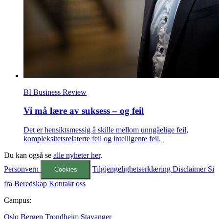
BI Business Review
Vi må lære av suksess – og feil
Det er hensiktsmessig å skille mellom unngåelige feil,
kompleksitetsrelaterte feil og intelligente feil.
Du kan også se
alle nyheter her
.
Personvern
Tilgjengelighetserklæring
Disclaimer
Si
Cookies
fra
Beredskap
Kontakt oss
Campus:
Oslo
Bergen
Trondheim
Stavanger