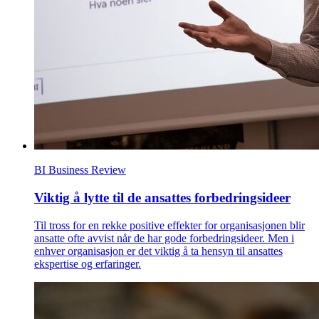
BI Business Review
Viktig å lytte til de ansattes forbedringsideer
Til tross for en rekke positive effekter for organisasjonen blir
ansatte ofte avvist når de har gode forbedringsideer. Men i
enhver organisasjon er det viktig å ta hensyn til ansattes
ekspertise og erfaringer.