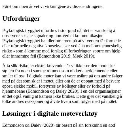
Først om noen år vet vi virkningene av disse endringene.
Utfordringer
Psykologisk trygghet utfordres i stor grad når det er vanskelig å
observere sosiale signaler og non-verbal kommunikasjon.
Psykologisk trygghet handler om troen på at vi verken får formelle
eller uformelle negative konsekvenser ved å ta mellommenneskelig
risiko - som å komme med forslag til forbedringer, spørre om hjelp
eller innrømme feil (Edmondson 2019; Mørk 2019).
Å ta slik risiko, er ekstra krevende når vi ikke ser den moralske
støtten fra noen i samme rommet som nikker anerkjennende eller
smiler til oss. I digitale møter kan vi være usikre på om andre følger
med på det som skjer i møtet, eller om de er opptatt med å besvare
epost, sjekke mobil, forstyrres av kolleger eller av forhold på
hjemmebane (Edmondson og Daley 2020). I en del organisasjoner
er det også vanlig at kamera ikke brukes. Dette gjør det vanskelig å
tolke andres reaksjoner og å vite hvem som følger med på møtet.
Løsninger i digitale møteverktøy
Edmondson og Daley (2020) gir basert på sin forskning en god