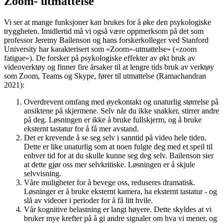
Zoom- utmattelse
Vi ser at mange funksjoner kan brukes for å øke den psykologiske
tryggheten. Imidlertid må vi også være oppmerksom på det som
professor Jeremy Bailenson og hans forskerkolleger ved Stanford
University har karakterisert som «Zoom»-utmattelse» («zoom
fatigue»). De forsker på psykologiske effekter av økt bruk av
videoverktøy og finner fire årsaker til at lengre tids bruk av verktøy
som Zoom, Teams og Skype, fører til utmattelse (Ramachandran
2021):
Overdrevent omfang med øyekontakt og unaturlig størrelse på
ansiktene på skjermene. Selv når du ikke snakker, stirrer andre
på deg. Løsningen er ikke å bruke fullskjerm, og å bruke
eksternt tastatur for å få mer avstand.
Det er krevende å se seg selv i sanntid på video hele tiden.
Dette er like unaturlig som at noen fulgte deg med et speil til
enhver tid for at du skulle kunne seg deg selv. Bailenson sier
at dette gjør oss mer selvkritiske. Løsningen er å skjule
selvvisning.
Våre muligheter for å bevege oss, reduseres dramatisk.
Løsninger er å bruke eksternt kamera, ha eksternt tastatur - og
slå av videoer i perioder for å få litt hvile.
Vår kognitive belastning er langt høyere. Dette skyldes at vi
bruker mye krefter på å gi andre signaler om hva vi mener, og