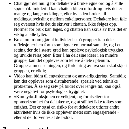
Chat gjør det mulig for deltakere å bruke egne ord og å stille
spørsmål. Imidlertid kan chatten bli en utfordring hvis det er
mange og lange meldinger, eller hvis den brukes til
meldingsutveksling mellom enkeltpersoner. Deltakere kan føle
seg oversett hvis det de skriver i chatten, ikke følges opp.
Normer for bruk kan lages, og chatten kan skrus av hvis det er
viktig at alle lytter.
Breakout room gjør at individer i små grupper kan dele
refleksjoner i en form som ligner en normal samtale, og i en
setting der de i større grad kan oppleve psykologisk trygghet
og utvikle relasjoner. Etter å ha delt sine ideer i en mindre
gruppe, kan det oppleves som lettere å dele i plenum.
Gruppesammensetningen, og forklaring av hva som skal skje i
gruppen, er viktig.
Video kan bidra til engasjement og ansvarliggjøring. Samtidig
kan det oppleves som distraherende, spesielt ved tekniske
problemer. Å se seg selv på bildet over lengre tid, kan også
være negativt for psykologisk trygghet.
«Kun lyd»-funksjonen er velkjent, og forutsetter stor
oppmerksomhet fra deltakerne, og at stillhet ikke tolkes som
enighet. Det er også en risiko for at deltakere utfører andre
aktiviteter hvis de ikke opplever møtet som engasjerende -
eller at det forventes at de bidrar.