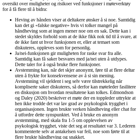
oversikt over muligheter og risikoer ved funksjoner i møteverktøy
for å få flere til å bidra:
Heving av hånden viser at deltakere ønsker å si noe. Samtidig
kan det gi «falske negative» hvis vi tolker mangel på
håndheving som at ingen mener noe om en sak. Dette kan i
stedet skyldes forhold som at de ikke fikk nok tid til å svare, at
de ikke fant ut hvor funksjonen er, eller at temaet som
diskuteres, oppleves som for personlig.
Ja/nei-funksjonen gir muligheten for raske svar fra alle.
Samtidig kan få saker besvares med ja/nei uten å utdypes.
Dette taler for å også bruke flere funksjoner.
Avstemming kan, når det skjer anonymt, føre til at flere deltar
uten å frykte for konsekvensene av å si sin mening.
Avstemning vil sjeldent i seg selv være tilstrekkelig når
kompliserte saker diskuteres, så derfor kan møteleder fasilitere
en diskusjon om hvordan resultatene kan tolkes. Edmondson
og Daley (2020) beskriver et møte der en toppleder uttrykte at
hen ikke trodde det var lav grad av psykologisk trygghet i
organisasjonen. Ingen brukte verken håndheving eller chat for
å utfordre dette synspunktet. Ved å bruke en anonym
avstemming, med skala fra 1-5 om opplevelsen av
psykologisk trygghet, viste det seg at resultatet var 3. Lederen
kommenterte selv at antakelsen var feil, noe som førte til at
flere brukte håndheving og snakket.