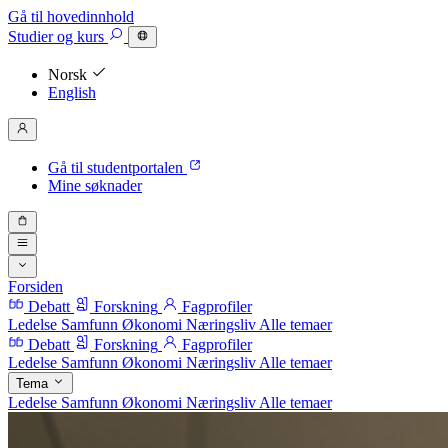
Gå til hovedinnhold
Studier
og kurs
Norsk
English
Gå til studentportalen
Mine søknader
Forsiden
Debatt
Forskning
Fagprofiler
Ledelse
Samfunn
Økonomi
Næringsliv
Alle temaer
Debatt
Forskning
Fagprofiler
Ledelse
Samfunn
Økonomi
Næringsliv
Alle temaer
Tema
Ledelse
Samfunn
Økonomi
Næringsliv
Alle temaer