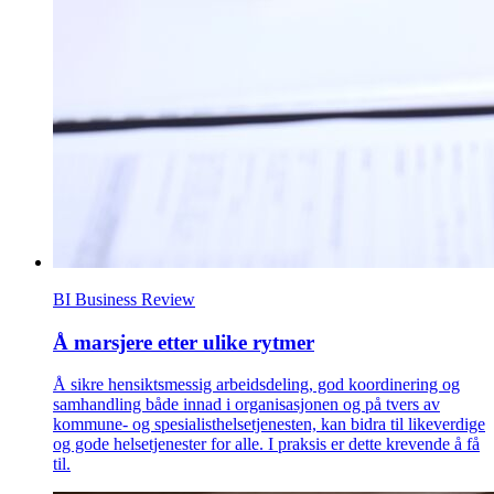
BI Business Review
Å marsjere etter ulike rytmer
Å sikre hensiktsmessig arbeidsdeling, god koordinering og
samhandling både innad i organisasjonen og på tvers av
kommune- og spesialisthelsetjenesten, kan bidra til likeverdige
og gode helsetjenester for alle. I praksis er dette krevende å få
til.