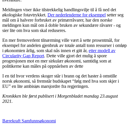
Meldingen viser ikke tilstrekkelig handlingsvilje til å få ned det
økologiske fotavtrykket.
Der nederlenderne for eksempel
setter seg
mål om å halvere forbruket av primærråvarer, har den norske
meldingen kun mål om å doble bruken av sekundære råvarer - og
sier lite om hva som skal reduseres.
En mer fremoverlent tilnærming ville vært å sette prosentmål, for
eksempel for andelen gjenbruk av totale antall tonn ressurser i omløp
i økonomien årlig, som skal nås innen et gitt år,
etter modell av
Circularity Gap Report
. Dette ville gjort det mulig å spore
progresjonen mot en mer sirkulær økonomi, samtidig som at
politikerne kan måles på oppnåelsen av dette
I en tid hvor verdens skoger står i brann og det haster å omstille
norsk økonomi, så fremstår budskapet “følg med hva som skjer i
EU” en lite ambisiøs marsjordre fra regjeringen.
Kronikken ble først publisert i Morgenbladet mandag 23.august
2021.
Bærekraft
Samfunnsøkonomi