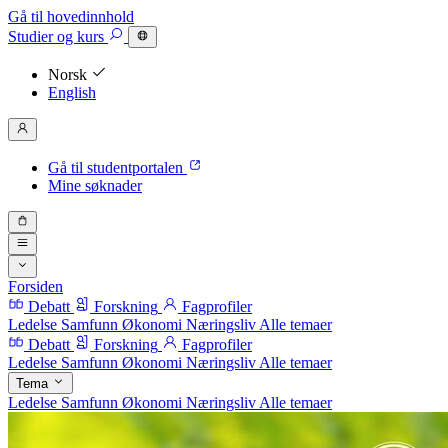
Gå til hovedinnhold
Studier
og kurs
Norsk
English
Gå til studentportalen
Mine søknader
Forsiden
Debatt
Forskning
Fagprofiler
Ledelse
Samfunn
Økonomi
Næringsliv
Alle temaer
Debatt
Forskning
Fagprofiler
Ledelse
Samfunn
Økonomi
Næringsliv
Alle temaer
Tema
Ledelse
Samfunn
Økonomi
Næringsliv
Alle temaer