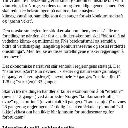
Tar vi alle tre i betraktning er sirkulær økonomi en historie om vinn-
vinn-vinn; for Norge, verdens natur og fremtidige generasjoner. Det
skal redusere belastningen på naturen, kutte nasjonale
klimagassutslipp, samtidig som den sørger for økt konkurransekraft
og ‘grønn vekst’.
Den norske strategien for sirkulær økonomi benytter altså alle tre
fortellingene når den slår fast at sirkulær økonomi skal “bidra til å nå
vedtekne klima- og miljømål og FNs berekraftsmål og samtidig
bidra til verdiskaping, langsiktig konkurranseevne og sosial rettferd i
omstillinga”. Men hvilke av disse fortellingene ønsker regjeringen å
fremheve?
Det økonomiske narrativet står sentralt i regjeringens strategi. Der
“naturressurs(ar)” kun nevnes 17 steder og naturressursgrunnlaget
én gang, er “næringsliv(et)” nevnt hele 70 ganger, “marknad(en)”
128 og “vekst(en)” 33 ganger.
Skal vi tro meldingen handler sirkulær økonomi om å bli “effektiv”
(nevnt 112 ganger) ved å forbedre Norges “konkurransekraft”, “-
evne” og “-fortrinn” (nevnt totalt 36 ganger). “Lønnsam(e/t)” nevnes
28 ganger og regjeringen slår tidlig fast at en sirkulær økonomi “vil
ikkje lykkast om han ikkje blir lønnsam for produsentar og for
forbrukarar.”