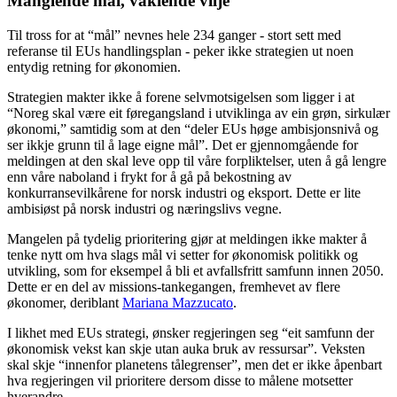
Manglende mål, vaklende vilje
Til tross for at “mål” nevnes hele 234 ganger - stort sett med
referanse til EUs handlingsplan - peker ikke strategien ut noen
entydig retning for økonomien.
Strategien makter ikke å forene selvmotsigelsen som ligger i at
“Noreg skal være eit føregangsland i utviklinga av ein grøn, sirkulær
økonomi,” samtidig som at den “deler EUs høge ambisjonsnivå og
ser ikkje grunn til å lage eigne mål”. Det er gjennomgående for
meldingen at den skal leve opp til våre forpliktelser, uten å gå lengre
enn våre naboland i frykt for å gå på bekostning av
konkurransevilkårene for norsk industri og eksport. Dette er lite
ambisiøst på norsk industri og næringslivs vegne.
Mangelen på tydelig prioritering gjør at meldingen ikke makter å
tenke nytt om hva slags mål vi setter for økonomisk politikk og
utvikling, som for eksempel å bli et avfallsfritt samfunn innen 2050.
Dette er en del av missions-tankegangen, fremhevet av flere
økonomer, deriblant
Mariana Mazzucato
.
I likhet med EUs strategi, ønsker regjeringen seg “eit samfunn der
økonomisk vekst kan skje utan auka bruk av ressursar”. Veksten
skal skje “innenfor planetens tålegrenser”, men det er ikke åpenbart
hva regjeringen vil prioritere dersom disse to målene motsetter
hverandre.