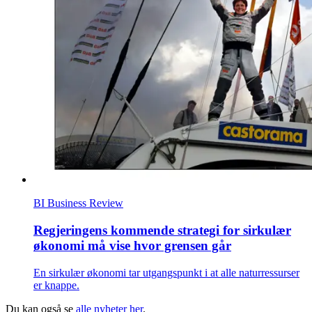
BI Business Review
Regjeringens kommende strategi for sirkulær
økonomi må vise hvor grensen går
En sirkulær økonomi tar utgangspunkt i at alle naturressurser
er knappe.
Du kan også se
alle nyheter her
.