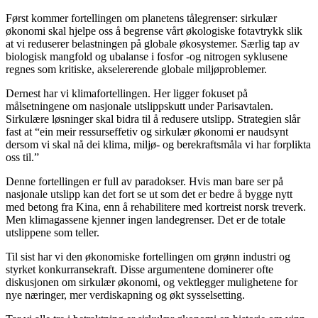
Først kommer fortellingen om planetens tålegrenser: sirkulær
økonomi skal hjelpe oss å begrense vårt økologiske fotavtrykk slik
at vi reduserer belastningen på globale økosystemer. Særlig tap av
biologisk mangfold og ubalanse i fosfor -og nitrogen syklusene
regnes som kritiske, akselererende globale miljøproblemer.
Dernest har vi klimafortellingen. Her ligger fokuset på
målsetningene om nasjonale utslippskutt under Parisavtalen.
Sirkulære løsninger skal bidra til å redusere utslipp. Strategien slår
fast at “ein meir ressurseffetiv og sirkulær økonomi er naudsynt
dersom vi skal nå dei klima, miljø- og berekraftsmåla vi har forplikta
oss til.”
Denne fortellingen er full av paradokser. Hvis man bare ser på
nasjonale utslipp kan det fort se ut som det er bedre å bygge nytt
med betong fra Kina, enn å rehabilitere med kortreist norsk treverk.
Men klimagassene kjenner ingen landegrenser. Det er de totale
utslippene som teller.
Til sist har vi den økonomiske fortellingen om grønn industri og
styrket konkurransekraft. Disse argumentene dominerer ofte
diskusjonen om sirkulær økonomi, og vektlegger mulighetene for
nye næringer, mer verdiskapning og økt sysselsetting.