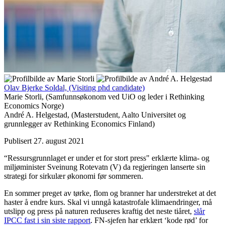
Olav Bjerke Soldal,
(Visiting phd candidate)
Marie Storli,
(Samfunnsøkonom ved UiO og leder i Rethinking
Economics Norge)
André A. Helgestad,
(Masterstudent, Aalto Universitet og
grunnlegger av Rethinking Economics Finland)
Publisert 27. august 2021
“Ressursgrunnlaget er under et for stort press" erklærte klima- og
miljøminister Sveinung Rotevatn (V) da regjeringen lanserte sin
strategi for sirkulær økonomi før sommeren.
En sommer preget av tørke, flom og branner har understreket at det
haster å endre kurs. Skal vi unngå katastrofale klimaendringer, må
utslipp og press på naturen reduseres kraftig det neste tiåret,
slår
IPCC fast i sin siste rapport
. FN-sjefen har erklært ‘kode rød’ for