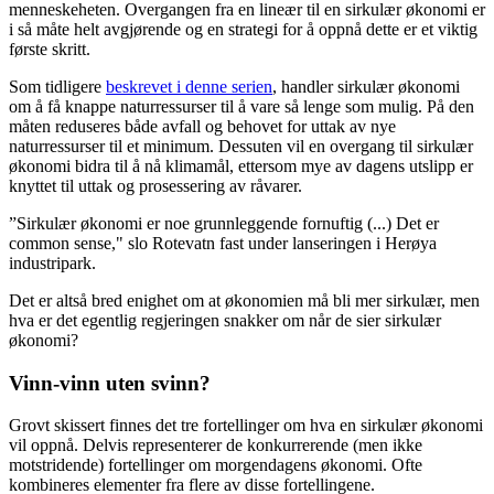
menneskeheten. Overgangen fra en lineær til en sirkulær økonomi er
i så måte helt avgjørende og en strategi for å oppnå dette er et viktig
første skritt.
Som tidligere
beskrevet i denne serien
, handler sirkulær økonomi
om å få knappe naturressurser til å vare så lenge som mulig. På den
måten reduseres både avfall og behovet for uttak av nye
naturressurser til et minimum. Dessuten vil en overgang til sirkulær
økonomi bidra til å nå klimamål, ettersom mye av dagens utslipp er
knyttet til uttak og prosessering av råvarer.
”Sirkulær økonomi er noe grunnleggende fornuftig (...) Det er
common sense," slo Rotevatn fast under lanseringen i Herøya
industripark.
Det er altså bred enighet om at økonomien må bli mer sirkulær, men
hva er det egentlig regjeringen snakker om når de sier sirkulær
økonomi?
Vinn-vinn uten svinn?
Grovt skissert finnes det tre fortellinger om hva en sirkulær økonomi
vil oppnå. Delvis representerer de konkurrerende (men ikke
motstridende) fortellinger om morgendagens økonomi. Ofte
kombineres elementer fra flere av disse fortellingene.