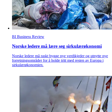
BI Business Review
Norske ledere må lære seg sirkulærøkonomi
Norske ledere må raskt bygge nye verdikjeder og utnytte nye
forretningsområder for å holde tritt med resten av Europa i
sirkulærøkonomien.