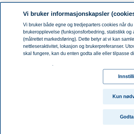
Vi bruker informasjonskapsler (cookie
Vi bruker både egne og tredjeparters cookies når du 
brukeropplevelse (funksjonsforbedring, statistikk og
(målrettet markedsføring). Dette betyr at vi kan sam
nettleseraktivitet, lokasjon og brukerpreferanser. Ut
skal fungere, kan du enten godta alle eller tilpasse d
Les mer om våre informasjonskapsler, hvilke opplysni
for informasjonskapsler. Du kan når som helst endre el
Innstil
ved å klikke på «Cookies» nederst på nettsiden vår.
For mer informasjon, se vår
cookie-erklæring
Kun nød
Godta 