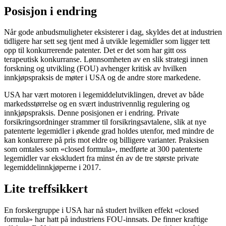
Posisjon i endring
Når gode anbudsmuligheter eksisterer i dag, skyldes det at industrien
tidligere har sett seg tjent med å utvikle legemidler som ligger tett
opp til konkurrerende patenter. Det er det som har gitt oss
terapeutisk konkurranse. Lønnsomheten av en slik strategi innen
forskning og utvikling (FOU) avhenger kritisk av hvilken
innkjøpspraksis de møter i USA og de andre store markedene.
USA har vært motoren i legemiddelutviklingen, drevet av både
markedsstørrelse og en svært industrivennlig regulering og
innkjøpspraksis. Denne posisjonen er i endring. Private
forsikringsordninger strammer til forsikringsavtalene, slik at nye
patenterte legemidler i økende grad holdes utenfor, med mindre de
kan konkurrere på pris mot eldre og billigere varianter. Praksisen
som omtales som «closed formula», medførte at 300 patenterte
legemidler var ekskludert fra minst én av de tre største private
legemiddelinnkjøperne i 2017.
Lite treffsikkert
En forskergruppe i USA har nå studert hvilken effekt «closed
formula» har hatt på industriens FOU-innsats. De finner kraftige