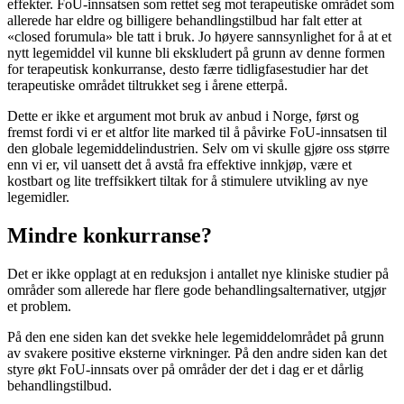
effekter. FoU-innsatsen som rettet seg mot terapeutiske området som
allerede har eldre og billigere behandlingstilbud har falt etter at
«closed forumula» ble tatt i bruk. Jo høyere sannsynlighet for å at et
nytt legemiddel vil kunne bli ekskludert på grunn av denne formen
for terapeutisk konkurranse, desto færre tidligfasestudier har det
terapeutiske området tiltrukket seg i årene etterpå.
Dette er ikke et argument mot bruk av anbud i Norge, først og
fremst fordi vi er et altfor lite marked til å påvirke FoU-innsatsen til
den globale legemiddelindustrien. Selv om vi skulle gjøre oss større
enn vi er, vil uansett det å avstå fra effektive innkjøp, være et
kostbart og lite treffsikkert tiltak for å stimulere utvikling av nye
legemidler.
Mindre konkurranse?
Det er ikke opplagt at en reduksjon i antallet nye kliniske studier på
områder som allerede har flere gode behandlingsalternativer, utgjør
et problem.
På den ene siden kan det svekke hele legemiddelområdet på grunn
av svakere positive eksterne virkninger. På den andre siden kan det
styre økt FoU-innsats over på områder der det i dag er et dårlig
behandlingstilbud.