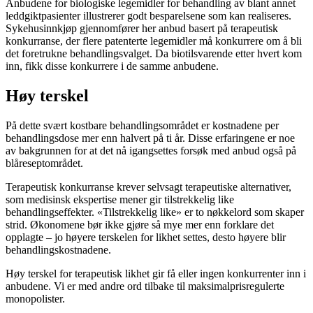
Anbudene for biologiske legemidler for behandling av blant annet
leddgiktpasienter illustrerer godt besparelsene som kan realiseres.
Sykehusinnkjøp gjennomfører her anbud basert på terapeutisk
konkurranse, der flere patenterte legemidler må konkurrere om å bli
det foretrukne behandlingsvalget. Da biotilsvarende etter hvert kom
inn, fikk disse konkurrere i de samme anbudene.
Høy terskel
På dette svært kostbare behandlingsområdet er kostnadene per
behandlingsdose mer enn halvert på ti år. Disse erfaringene er noe
av bakgrunnen for at det nå igangsettes forsøk med anbud også på
blåreseptområdet.
Terapeutisk konkurranse krever selvsagt terapeutiske alternativer,
som medisinsk ekspertise mener gir tilstrekkelig like
behandlingseffekter. «Tilstrekkelig like» er to nøkkelord som skaper
strid. Økonomene bør ikke gjøre så mye mer enn forklare det
opplagte – jo høyere terskelen for likhet settes, desto høyere blir
behandlingskostnadene.
Høy terskel for terapeutisk likhet gir få eller ingen konkurrenter inn i
anbudene. Vi er med andre ord tilbake til maksimalprisregulerte
monopolister.