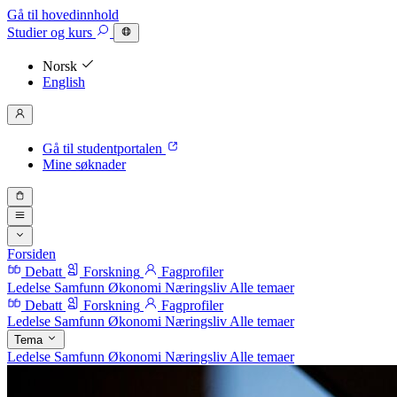
Gå til hovedinnhold
Studier
og kurs
Norsk
English
Gå til studentportalen
Mine søknader
Forsiden
Debatt
Forskning
Fagprofiler
Ledelse
Samfunn
Økonomi
Næringsliv
Alle temaer
Debatt
Forskning
Fagprofiler
Ledelse
Samfunn
Økonomi
Næringsliv
Alle temaer
Tema
Ledelse
Samfunn
Økonomi
Næringsliv
Alle temaer