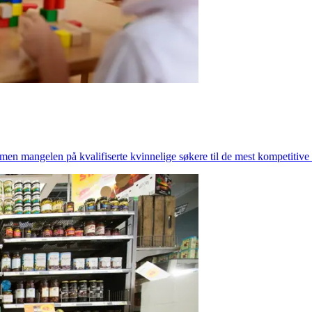
en mangelen på kvalifiserte kvinnelige søkere til de mest kompetitive s