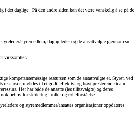
ulig i det daglige. På den andre siden kan det være vanskelig å se på de
 styreleder/styremedlem, daglig leder og de ansattvalgte gjennom sin
tor virksomhet.
ktige kompetansemessige ressursen som de ansattvalgte er. Styret, ved
s ressurser, utvikles til et godt, effektivt og høyt presterende team.
eressurs. Her har både de ansatte (les tillitsvalgte) og deres
ok behov for skolering i roller og rolleforståelse.
styreledere og styremedlemmer/ansattes organisasjoner oppdateres.