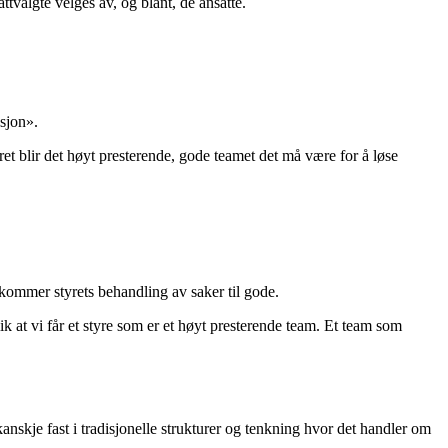
tvalgte velges av, og blant, de ansatte.
asjon».
ret blir det høyt presterende, gode teamet det må være for å løse
 kommer styrets behandling av saker til gode.
lik at vi får et styre som er et høyt presterende team. Et team som
anskje fast i tradisjonelle strukturer og tenkning hvor det handler om