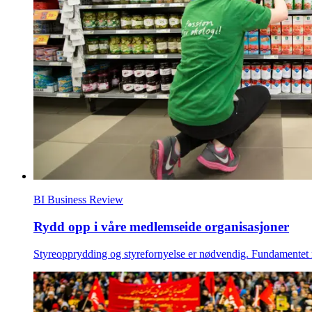
BI Business Review
Rydd opp i våre medlemseide organisasjoner
Styreopprydding og styrefornyelse er nødvendig. Fundamentet 