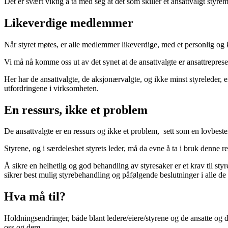
Det er svært viktig å ta med seg at det som skiller et ansattvalgt styr
Likeverdige medlemmer
Når styret møtes, er alle medlemmer likeverdige, med et personlig og 
Vi må nå komme oss ut av det synet at de ansattvalgte er ansattrepresen
Her har de ansattvalgte, de aksjonærvalgte, og ikke minst styreleder, e
utfordringene i virksomheten.
En ressurs, ikke et problem
De ansattvalgte er en ressurs og ikke et problem, sett som en lovbestem
Styrene, og i særdeleshet styrets leder, må da evne å ta i bruk denne 
Å sikre en helhetlig og god behandling av styresaker er et krav til styr
sikrer best mulig styrebehandling og påfølgende beslutninger i alle de
Hva må til?
Holdningsendringer, både blant ledere/eiere/styrene og de ansatte og de
oss og dem.