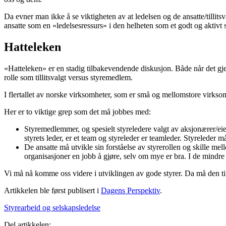
Da evner man ikke å se viktigheten av at ledelsen og de ansatte/tillits
ansatte som en «ledelsesressurs» i den helheten som et godt og aktivt s
Hatteleken
«Hatteleken» er en stadig tilbakevendende diskusjon. Både når det gje
rolle som tillitsvalgt versus styremedlem.
I flertallet av norske virksomheter, som er små og mellomstore virksom
Her er to viktige grep som det må jobbes med:
Styremedlemmer, og spesielt styreledere valgt av aksjonærer/eie
styrets leder, er et team og styreleder er teamleder. Styreleder m
De ansatte må utvikle sin forståelse av styrerollen og skille mell
organisasjoner en jobb å gjøre, selv om mye er bra. I de mindre 
Vi må nå komme oss videre i utviklingen av gode styrer. Da må den ti
Artikkelen ble først publisert i
Dagens Perspektiv
.
Styrearbeid og selskapsledelse
Del artikkelen: