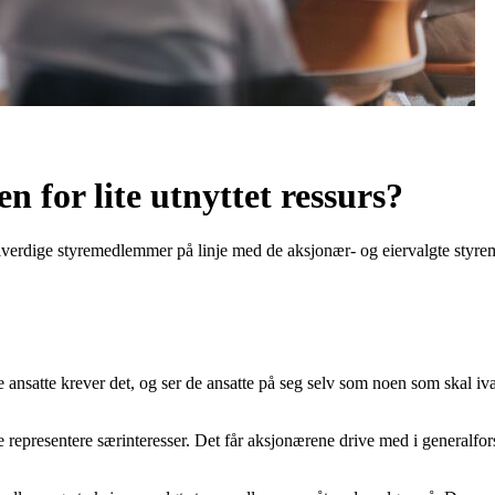
 for lite utnyttet ressurs?
fullverdige styremedlemmer på linje med de aksjonær- og eiervalgte st
ansatte krever det, og ser de ansatte på seg selv som noen som skal iva
e representere særinteresser. Det får aksjonærene drive med i generalfor