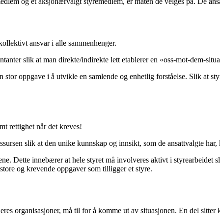
emedlem og et aksjonærvalgt styremedlem, er måten de velges på. De ansat
kollektivt ansvar i alle sammenhenger.
tanter slik at man direkte/indirekte lett etablerer en «oss-mot-dem-situ
n stor oppgave i å utvikle en samlende og enhetlig forståelse. Slik at sty
t rettighet når det kreves!
ressursen slik at den unike kunnskap og innsikt, som de ansattvalgte har,
ene. Dette innebærer at hele styret må involveres aktivt i styrearbeidet s
 store og krevende oppgaver som tilligger et styre.
res organisasjoner, må til for å komme ut av situasjonen. En del sitter k