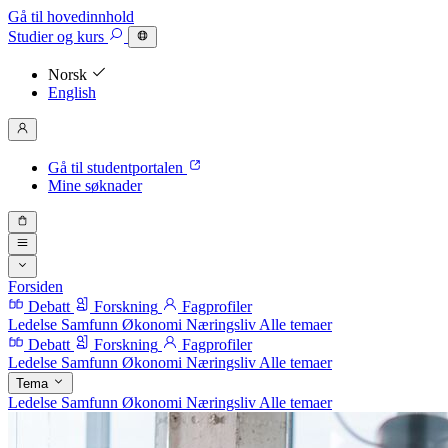
Gå til hovedinnhold
Studier
og kurs
Norsk
English
Gå til studentportalen
Mine søknader
Forsiden
Debatt
Forskning
Fagprofiler
Ledelse
Samfunn
Økonomi
Næringsliv
Alle temaer
Debatt
Forskning
Fagprofiler
Ledelse
Samfunn
Økonomi
Næringsliv
Alle temaer
Tema
Ledelse
Samfunn
Økonomi
Næringsliv
Alle temaer