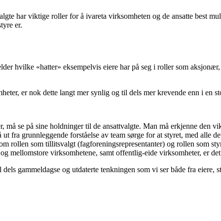
valgte har viktige roller for å ivareta virksomheten og de ansatte best m
tyre er.
lder hvilke «hatter» eksempelvis eiere har på seg i roller som aksjonær,
heter, er nok dette langt mer synlig og til dels mer krevende enn i en s
r, må se på sine holdninger til de ansattvalgte. Man må erkjenne den vi
å ut fra grunnleggende forståelse av team sørge for at styret, med alle det
om rollen som tillitsvalgt (fagforeningsrepresentanter) og rollen som styr
og mellomstore virksomhetene, samt offentlig-eide virksomheter, er det n
l dels gammeldagse og utdaterte tenkningen som vi ser både fra eiere, 