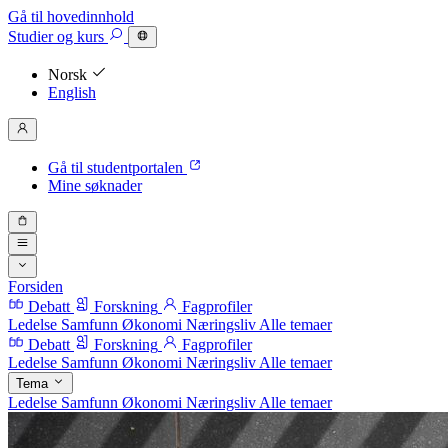
Gå til hovedinnhold
Studier
og kurs
Norsk
English
Gå til studentportalen
Mine søknader
Forsiden
Debatt
Forskning
Fagprofiler
Ledelse
Samfunn
Økonomi
Næringsliv
Alle temaer
Debatt
Forskning
Fagprofiler
Ledelse
Samfunn
Økonomi
Næringsliv
Alle temaer
Tema
Ledelse
Samfunn
Økonomi
Næringsliv
Alle temaer