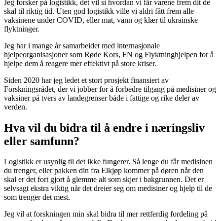
Jeg forsker på logistikk, det vil si hvordan vi får varene frem dit de
skal til riktig tid. Uten god logistikk ville vi aldri fått frem alle
vaksinene under COVID, eller mat, vann og klær til ukrainske
flyktninger.
Jeg har i mange år samarbeidet med internasjonale
hjelpeorganisasjoner som Røde Kors, FN og Flyktninghjelpen for å
hjelpe dem å reagere mer effektivt på store kriser.
Siden 2020 har jeg ledet et stort prosjekt finansiert av
Forskningsrådet, der vi jobber for å forbedre tilgang på medisiner og
vaksiner på tvers av landegrenser både i fattige og rike deler av
verden.
Hva vil du bidra til å endre i næringsliv
eller samfunn?
Logistikk er usynlig til det ikke fungerer. Så lenge du får medisinen
du trenger, eller pakken din fra Elkjøp kommer på døren når den
skal er det fort gjort å glemme alt som skjer i bakgrunnen. Det er
selvsagt ekstra viktig når det dreier seg om medisiner og hjelp til de
som trenger det mest.
Jeg vil at forskningen min skal bidra til mer rettferdig fordeling på