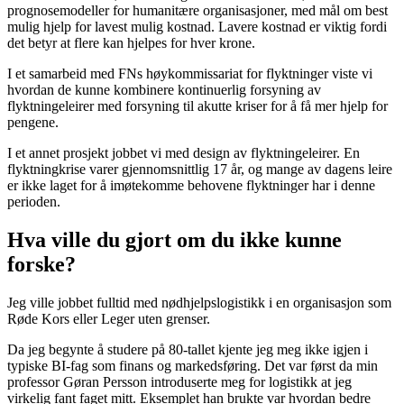
prognosemodeller for humanitære organisasjoner, med mål om best
mulig hjelp for lavest mulig kostnad. Lavere kostnad er viktig fordi
det betyr at flere kan hjelpes for hver krone.
I et samarbeid med FNs høykommissariat for flyktninger viste vi
hvordan de kunne kombinere kontinuerlig forsyning av
flyktningeleirer med forsyning til akutte kriser for å få mer hjelp for
pengene.
I et annet prosjekt jobbet vi med design av flyktningeleirer. En
flyktningkrise varer gjennomsnittlig 17 år, og mange av dagens leire
er ikke laget for å imøtekomme behovene flyktninger har i denne
perioden.
Hva ville du gjort om du ikke kunne
forske?
Jeg ville jobbet fulltid med nødhjelpslogistikk i en organisasjon som
Røde Kors eller Leger uten grenser.
Da jeg begynte å studere på 80-tallet kjente jeg meg ikke igjen i
typiske BI-fag som finans og markedsføring. Det var først da min
professor Gøran Persson introduserte meg for logistikk at jeg
virkelig fant faget mitt. Eksemplet han brukte var hvordan bedre