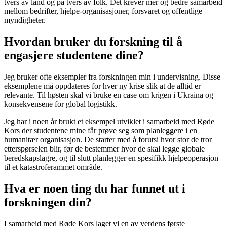
tvers av land og på tvers av folk. Det krever mer og bedre samarbeid
mellom bedrifter, hjelpe-organisasjoner, forsvaret og offentlige
myndigheter.
Hvordan bruker du forskning til å
engasjere studentene dine?
Jeg bruker ofte eksempler fra forskningen min i undervisning. Disse
eksemplene må oppdateres for hver ny krise slik at de alltid er
relevante. Til høsten skal vi bruke en case om krigen i Ukraina og
konsekvensene for global logistikk.
Jeg har i noen år brukt et eksempel utviklet i samarbeid med Røde
Kors der studentene mine får prøve seg som planleggere i en
humanitær organisasjon. De starter med å forutsi hvor stor de tror
etterspørselen blir, før de bestemmer hvor de skal legge globale
beredskapslagre, og til slutt planlegger en spesifikk hjelpeoperasjon
til et katastroferammet område.
Hva er noen ting du har funnet ut i
forskningen din?
I samarbeid med Røde Kors laget vi en av verdens første