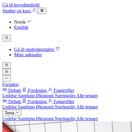
Gå til hovedinnhold
Studier
og kurs
Norsk
English
Gå til studentportalen
Mine søknader
Forsiden
Debatt
Forskning
Fagprofiler
Ledelse
Samfunn
Økonomi
Næringsliv
Alle temaer
Debatt
Forskning
Fagprofiler
Ledelse
Samfunn
Økonomi
Næringsliv
Alle temaer
Tema
Ledelse
Samfunn
Økonomi
Næringsliv
Alle temaer