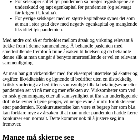
For selskaper stiftet før pandemien så preges regnskapene av
underskudd og tapt egenkapital før pandemien (og selvsagt
før krigen i Ukraina).
For øvrige selskaper med en større kapitalbase synes det som
at man i stor grad drev med negativ egenkapital og manglende
likviditet før pandemien.
Med andre ord så er forholdet mellom årsak og virkning relevant å
trekke frem i denne sammenheng. Å behandle pasienten med
smertestillende fremfor å finne årsaken til lidelsen og da behandle
denne slik at man unngår å benytte smertestillende er vel en relevant
sammenligning.
At man har gitt virkemidler med for eksempel utsettelse på skatter og
avgifter, likviditetslån og lignende til bedrifter uten en tilstrekkelig
kritisk vurdering av bedriftens sannsynlige tilbakebetalingsevne etter
pandemien ser vi nå mer og mer effekten av. Virksomheter som ved
en rask gjennomgang etter all sannsynlighet ut ifra sin underliggende
drift ikke evner å tjene penger, vil neppe evne å innfri forpliktelsene
etter pandemien. Konkursutsettelse kan være et begrep her som bl.a.
kan forklare mye av årsaken til at man under pandemien hadde færre
konkurser enn normalt. Dette kommer nok til å justere seg inn
fremover.
Mange må skjerpe seg