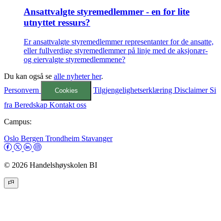
Ansattvalgte styremedlemmer - en for lite
utnyttet ressurs?
Er ansattvalgte styremedlemmer representanter for de ansatte,
eller fullverdige styremedlemmer på linje med de aksjonær-
og eiervalgte styremedlemmene?
Du kan også se
alle nyheter her
.
Personvern
Tilgjengelighetserklæring
Disclaimer
Si
Cookies
fra
Beredskap
Kontakt oss
Campus:
Oslo
Bergen
Trondheim
Stavanger
© 2026 Handelshøyskolen BI