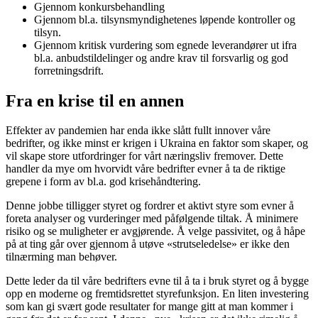
Gjennom konkursbehandling
Gjennom bl.a. tilsynsmyndighetenes løpende kontroller og
tilsyn.
Gjennom kritisk vurdering som egnede leverandører ut ifra
bl.a. anbudstildelinger og andre krav til forsvarlig og god
forretningsdrift.
Fra en krise til en annen
Effekter av pandemien har enda ikke slått fullt innover våre
bedrifter, og ikke minst er krigen i Ukraina en faktor som skaper, og
vil skape store utfordringer for vårt næringsliv fremover. Dette
handler da mye om hvorvidt våre bedrifter evner å ta de riktige
grepene i form av bl.a. god krisehåndtering.
Denne jobbe tilligger styret og fordrer et aktivt styre som evner å
foreta analyser og vurderinger med påfølgende tiltak. Å minimere
risiko og se muligheter er avgjørende. Å velge passivitet, og å håpe
på at ting går over gjennom å utøve «strutseledelse» er ikke den
tilnærming man behøver.
Dette leder da til våre bedrifters evne til å ta i bruk styret og å bygge
opp en moderne og fremtidsrettet styrefunksjon. En liten investering
som kan gi svært gode resultater for mange gitt at man kommer i