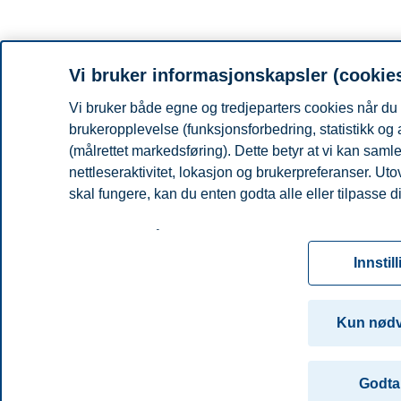
Vi bruker informasjonskapsler (cookie
Vi bruker både egne og tredjeparters cookies når du 
brukeropplevelse (funksjonsforbedring, statistikk og
(målrettet markedsføring). Dette betyr at vi kan sam
nettleseraktivitet, lokasjon og brukerpreferanser. Ut
skal fungere, kan du enten godta alle eller tilpasse d
Les mer om våre informasjonskapsler, hvilke opplysni
for informasjonskapsler. Du kan når som helst endre el
Innstil
ved å klikke på «Cookies» nederst på nettsiden vår.
For mer informasjon, se vår
cookie-erklæring
Kun nød
Godta 