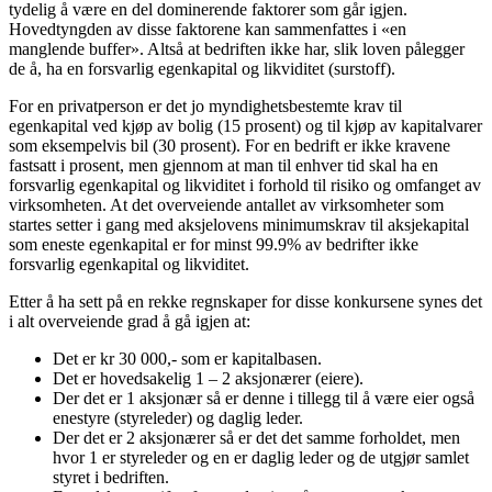
tydelig å være en del dominerende faktorer som går igjen.
Hovedtyngden av disse faktorene kan sammenfattes i «en
manglende buffer». Altså at bedriften ikke har, slik loven pålegger
de å, ha en forsvarlig egenkapital og likviditet (surstoff).
For en privatperson er det jo myndighetsbestemte krav til
egenkapital ved kjøp av bolig (15 prosent) og til kjøp av kapitalvarer
som eksempelvis bil (30 prosent). For en bedrift er ikke kravene
fastsatt i prosent, men gjennom at man til enhver tid skal ha en
forsvarlig egenkapital og likviditet i forhold til risiko og omfanget av
virksomheten. At det overveiende antallet av virksomheter som
startes setter i gang med aksjelovens minimumskrav til aksjekapital
som eneste egenkapital er for minst 99.9% av bedrifter ikke
forsvarlig egenkapital og likviditet.
Etter å ha sett på en rekke regnskaper for disse konkursene synes det
i alt overveiende grad å gå igjen at:
Det er kr 30 000,- som er kapitalbasen.
Det er hovedsakelig 1 – 2 aksjonærer (eiere).
Der det er 1 aksjonær så er denne i tillegg til å være eier også
enestyre (styreleder) og daglig leder.
Der det er 2 aksjonærer så er det det samme forholdet, men
hvor 1 er styreleder og en er daglig leder og de utgjør samlet
styret i bedriften.