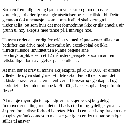
Som en fremtidig læring bør man vel sikre seg noen basale
vurderingskriterier før man gir utsettelser og raske tilskudd. Dette
gjennom dokumentasjon som normalt alltid skal være greit
tilgjengelig, og som hvis det mot formodning ikke er tilgjengelig gir
grunn til høy skepsis med tanke på å innvilge noe.
Uansett er det et alvorlig forhold at vi med «åpne øyne» tillater at
bedrifter kan drive med uforsvarlig lav egenkapital og ikke
tilfredsstillende likviditet til å kunne betjene sine
betalingsforpliktelser i et 12 måneders perspektiv som man har
rettskraftige domsavsigelser på å skulle ha.
At man har et krav til minste aksjekapital på kr 30 000,- er direkte
villedende og en stadig mer «tullete» standard all den stund det
faktiske kravet er å ha en til enhver tid forsvarlig egenkapital og
likviditet – der holder neppe kr 30 000,- i aksjekapital lenge for de
fleste!
At mange myndigheter og aktører må skjerpe seg betydelig
fremover er en ting, men det er i basis et klart og tydelig styreansvar
å sørge for at disse forhold ivaretas. Med da en passiv og fraværende
«papirstyrefunksjon» som man ser går igjen er det mange som bør
stilles til ansvar.