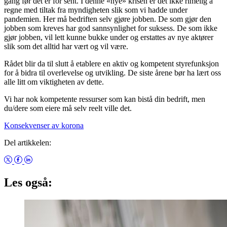
gang før det er for sent. I denne «nye» krisen er det ikke rimelig å
regne med tiltak fra myndigheten slik som vi hadde under
pandemien. Her må bedriften selv gjøre jobben. De som gjør den
jobben som kreves har god sannsynlighet for suksess. De som ikke
gjør jobben, vil lett kunne bukke under og erstattes av nye aktører
slik som det alltid har vært og vil være.
Rådet blir da til slutt å etablere en aktiv og kompetent styrefunksjon
for å bidra til overlevelse og utvikling. De siste årene bør ha lært oss
alle litt om viktigheten av dette.
Vi har nok kompetente ressurser som kan bistå din bedrift, men
du/dere som eiere må selv reelt ville det.
Konsekvenser av korona
Del artikkelen:
Les også: