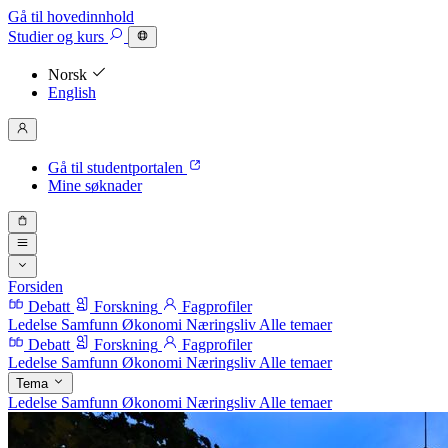
Gå til hovedinnhold
Studier
og kurs
Norsk
English
Gå til studentportalen
Mine søknader
Forsiden
Debatt
Forskning
Fagprofiler
Ledelse
Samfunn
Økonomi
Næringsliv
Alle temaer
Debatt
Forskning
Fagprofiler
Ledelse
Samfunn
Økonomi
Næringsliv
Alle temaer
Tema
Ledelse
Samfunn
Økonomi
Næringsliv
Alle temaer