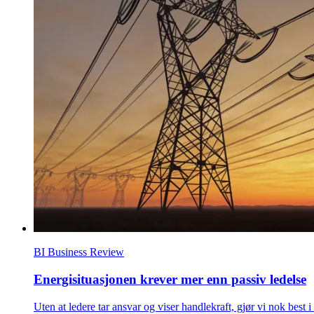
BI Business Review
Energisituasjonen krever mer enn passiv ledelse
Uten at ledere tar ansvar og viser handlekraft, gjør vi nok bes