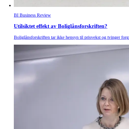
BI Business Review
Utilsiktet effekt av Boliglånsforskriften?
Boliglånsforskriften tar ikke hensyn til prisvekst og tvinger fo