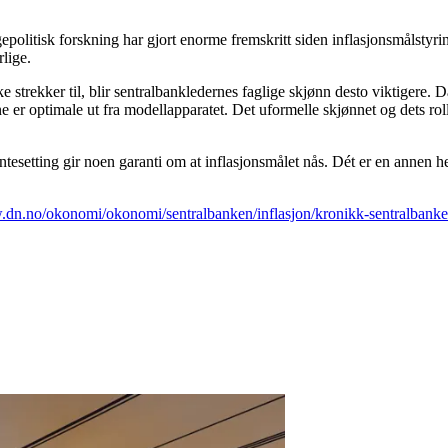
olitisk forskning har gjort enorme fremskritt siden inflasjonsmålstyring 
rlige.
e strekker til, blir sentralbankledernes faglige skjønn desto viktigere.
gene er optimale ut fra modellapparatet. Det uformelle skjønnet og dets r
rentesetting gir noen garanti om at inflasjonsmålet nås. Dét er en anne
w.dn.no/okonomi/okonomi/sentralbanken/inflasjon/kronikk-sentralban