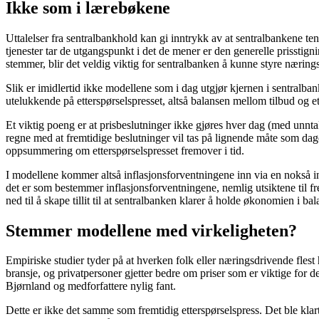
Ikke som i lærebøkene
Uttalelser fra sentralbankhold kan gi inntrykk av at sentralbankene te
tjenester tar de utgangspunkt i det de mener er den generelle prisstigni
stemmer, blir det veldig viktig for sentralbanken å kunne styre nærings
Slik er imidlertid ikke modellene som i dag utgjør kjernen i sentral
utelukkende på etterspørselspresset, altså balansen mellom tilbud og 
Et viktig poeng er at prisbeslutninger ikke gjøres hver dag (med unnta
regne med at fremtidige beslutninger vil tas på lignende måte som dag
oppsummering om etterspørselspresset fremover i tid.
I modellene kommer altså inflasjonsforventningene inn via en nokså indi
det er som bestemmer inflasjonsforventningene, nemlig utsiktene til 
ned til å skape tillit til at sentralbanken klarer å holde økonomien i ba
Stemmer modellene med virkeligheten?
Empiriske studier tyder på at hverken folk eller næringsdrivende flest
bransje, og privatpersoner gjetter bedre om priser som er viktige for
Bjørnland og medforfattere nylig fant.
Dette er ikke det samme som fremtidig etterspørselspress. Det ble klart 