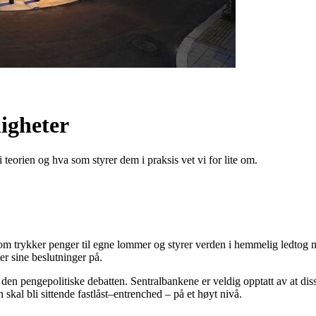
igheter
i teorien og hva som styrer dem i praksis vet vi for lite om.
om trykker penger til egne lommer og styrer verden i hemmelig ledtog m
r sine beslutninger på.
i den pengepolitiske debatten. Sentralbankene er veldig opptatt av at di
n skal bli sittende fastlåst–entrenched – på et høyt nivå.