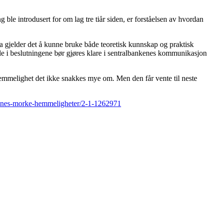
ble introdusert for om lag tre tiår siden, er forståelsen av hvordan
 Da gjelder det å kunne bruke både teoretisk kunnskap og praktisk
olle i beslutningene bør gjøres klare i sentralbankenes kommunikasjon
n hemmelighet det ikke snakkes mye om. Men den får vente til neste
kenes-morke-hemmeligheter/2-1-1262971