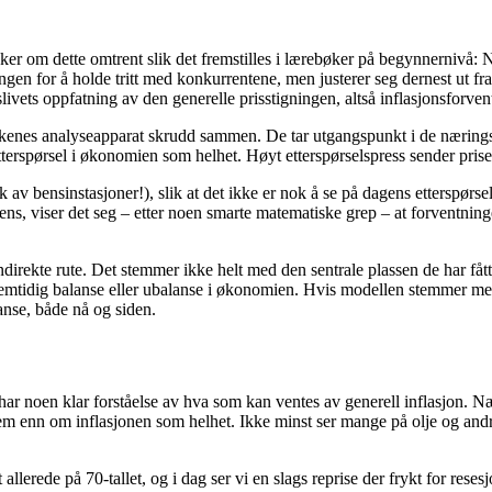
nker om dette omtrent slik det fremstilles i lærebøker på begynnernivå: 
ngen for å holde tritt med konkurrentene, men justerer seg dernest ut fra h
livets oppfatning av den generelle prisstigningen, altså inflasjonsforve
bankenes analyseapparat skrudd sammen. De tar utgangspunkt i de nærin
etterspørsel i økonomien som helhet. Høyt etterspørselspress sender pr
k av bensinstasjoner!), slik at det ikke er nok å se på dagens etterspør
ens, viser det seg – etter noen smarte matematiske grep – at forventning
rekte rute. Det stemmer ikke helt med den sentrale plassen de har fått i 
fremtidig balanse eller ubalanse i økonomien. Hvis modellen stemmer m
lanse, både nå og siden.
 har noen klar forståelse av hva som kan ventes av generell inflasjon. Næ
 dem enn om inflasjonen som helhet. Ikke minst ser mange på olje og an
allerede på 70-tallet, og i dag ser vi en slags reprise der frykt for rese