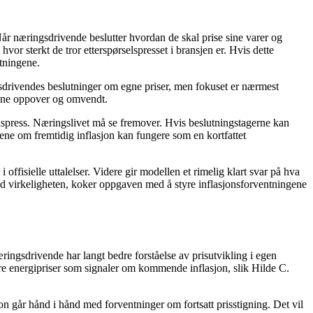
Når næringsdrivende beslutter hvordan de skal prise sine varer og
vor sterkt de tror etterspørselspresset i bransjen er. Hvis dette
ntningene.
gsdrivendes beslutninger om egne priser, men fokuset er nærmest
isene oppover og omvendt.
selspress. Næringslivet må se fremover. Hvis beslutningstagerne kan
ene om fremtidig inflasjon kan fungere som en kortfattet
offisielle uttalelser. Videre gir modellen et rimelig klart svar på hva
ed virkeligheten, koker oppgaven med å styre inflasjonsforventningene
ringsdrivende har langt bedre forståelse av prisutvikling i egen
dre energipriser som signaler om kommende inflasjon, slik Hilde C.
sjon går hånd i hånd med forventninger om fortsatt prisstigning. Det vil