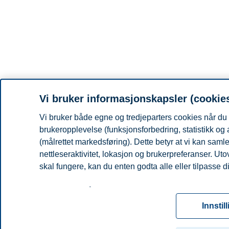
Vi bruker informasjonskapsler (cookie
Vi bruker både egne og tredjeparters cookies når du 
brukeropplevelse (funksjonsforbedring, statistikk og
(målrettet markedsføring). Dette betyr at vi kan sam
nettleseraktivitet, lokasjon og brukerpreferanser. Ut
skal fungere, kan du enten godta alle eller tilpasse d
Les mer om våre informasjonskapsler, hvilke opplysni
for informasjonskapsler. Du kan når som helst endre el
Innstil
ved å klikke på «Cookies» nederst på nettsiden vår.