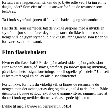
fortsatt være fagpersonen så kan du jo bytte rolle ved å ta inn en ny
daglig leder? Som eier må du ta ansvar for å ha de ressurser som
behøves.
Ta i bruk styrefunksjonen til å utvikle både deg og virksomheten!
Har du da, som eier/leder, tatt de viktige grepene med å utvikle en
styrefunksjon som tilfører deg kompetanse du ikke har, men som du
trenger? Å da gjøre styret til din viktigste læringsarena som leder, vil
fort være svært lønnsomt.
Finn flaskehalsen
Hvor er din flaskehals? Er den på markedssiden, på organisasjons-
eller økonomisiden, på strategiområdet, på innovasjon og utvikling,
på virksomhetsdesign, forretningsmodell og/eller på ledelse? Uansett
er bærekraft også en del av alle disse faktorene!
Fortvil ikke, for hvis du virkelig vil, så finnes de ressursene du
trenger, men det avhenger av deg og din vilje til å ta de i bruk. Både
gjennom å bygge et godt, aktivt og dynamisk styre, sammen med at
du tar i bruk og utvikler ditt nettverk av «gode hjelpere».
Lykke til med å bygge en bærekraftig SMB!