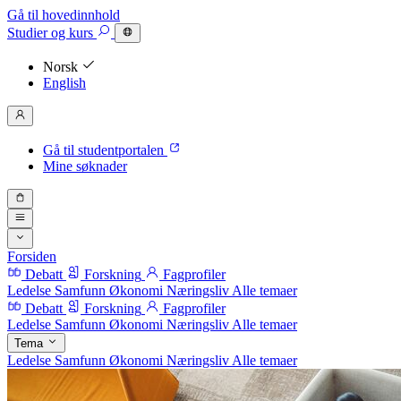
Gå til hovedinnhold
Studier
og kurs
Norsk
English
Gå til studentportalen
Mine søknader
Forsiden
Debatt
Forskning
Fagprofiler
Ledelse
Samfunn
Økonomi
Næringsliv
Alle temaer
Debatt
Forskning
Fagprofiler
Ledelse
Samfunn
Økonomi
Næringsliv
Alle temaer
Tema
Ledelse
Samfunn
Økonomi
Næringsliv
Alle temaer