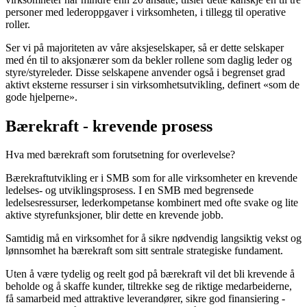
personer med lederoppgaver i virksomheten, i tillegg til operative
roller.
Ser vi på majoriteten av våre aksjeselskaper, så er dette selskaper
med én til to aksjonærer som da bekler rollene som daglig leder og
styre/styreleder. Disse selskapene anvender også i begrenset grad
aktivt eksterne ressurser i sin virksomhetsutvikling, definert «som de
gode hjelperne».
Bærekraft - krevende prosess
Hva med bærekraft som forutsetning for overlevelse?
Bærekraftutvikling er i SMB som for alle virksomheter en krevende
ledelses- og utviklingsprosess. I en SMB med begrensede
ledelsesressurser, lederkompetanse kombinert med ofte svake og lite
aktive styrefunksjoner, blir dette en krevende jobb.
Samtidig må en virksomhet for å sikre nødvendig langsiktig vekst og
lønnsomhet ha bærekraft som sitt sentrale strategiske fundament.
Uten å være tydelig og reelt god på bærekraft vil det bli krevende å
beholde og å skaffe kunder, tiltrekke seg de riktige medarbeiderne,
få samarbeid med attraktive leverandører, sikre god finansiering -