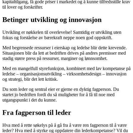
kapitaltilgang, få gode priser i markedet og å kunne tilfredsstille krav
til lover og forskrifter.
Betinger utvikling og innovasjon
Utvikling er nøkkelen til overlevelse! Samtidig er utvikling uten
fokus og forståelse av bærekraft neppe noen god oppskrift.
Med begrensede ressurser i eierskap og ledelse blir dette krevende.
Situasjonen blir da lett at bedriften drives på andres premisser med
stadig større press på ressurser, marginer og lønnsomhet.
Med en mangelfull styrefunksjon, kombinert med lav kompetanse på
ledelse – organisasjonsutvikling – virksomhetsdesign – innovasjon
og strategi, blir det lett kritisk.
Du som leder og sentral eier er gjerne en dyktig fagperson. Du
startet jo bedriften fordi du så muligheter for å få til noe med
utgangspunkt i det du kunne.
Fra fagperson til leder
Hva med å rette søkelys på å gå fra å være ren fagperson til å være
leder? Hva med å styrke og oppdatere din lederkompetanse? Vil du