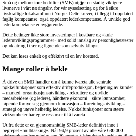
Små og mellomstore bedrifter (SMB) utgjør en stadig viktigere
livsnerve i vårt næringsliv, for vår sysselsetting og for å sikre
livskraftige lokalsamfunn i Norge. Dette krever, i tillegg til oppdatert
faglig kompetanse, også oppdatert lederkompetanse. Å utvikle god
lederkompetanse er avgjørende.
Dette betinger ikke store investeringer i kostbare og «kule
lederutviklingsprogrammer» med solid innslag av personlighetstester
og «klatring i trær og lignende som selvutvikling».
Det kan løses enkelt og effektivt til en lav kostnad.
Mange roller å bekle
Å drive en SMB handler om å kunne ivareta alle sentrale
nøkkelfunksjoner som effektiv drift/produksjon, betjening av kunder
– marked, organisasjonsutvikling - rekruttere og utvikle
medarbeidere (og ledere), håndtere økonomi – sikre lønnsomhet,
løpende fornye seg gjennom innovasjon – forretningsutvikling –
strategi og utøve helhetlig ledelse. Nøkkelfunksjoner som større
virksomheter har egne ressurser til å ivareta.
Ut fra dette er en gjennomsnittlig SMB-leder definitivt inne i
begrepet «multitasking». Når 94,9 prosent av alle våre 630.000
virksomheter har mindre enn 20 ansatte, tilsier dette kanskje én til tre