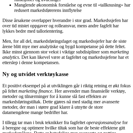
Manglende økonomisk forståelse og evne til «tallknusing» har
redusert markedsførerens innflytelse
Disse årsakene overlapper hverandre i stor grad. Markedssjefen har
over tid mistet oppgaver og rolleansvar, mens andre fagfelt har
lykkes bedre med tallorientering.
Men, for all del, markedsføringsfaget og markedssjefer har de siste
årene blitt mye mer analytiske og bygd kompetanse på dette feltet.
Ikke minst gjennom stor vekst i viktige subdisipliner som
marketing
analytics
. Det kan likevel være at fagfeltet og markedssjefene har et
etterslep i denne kompetansen.
Ny og utvidet verktøykasse
Et positivt eksempel på at utviklingen går i riktig retning er økt fokus
på feltet
marketing finance
. Her anvender man finansielle verktøy,
metoder og tilnærminger for å kunne slå fast effekten av
markedsføringstiltak. Dette gjøres nå med stadig mer avanserte
metoder, der man i større grad klarer å utnytte de store
datamengdene mange bedrifter har.
I tillegg tar man i bruk teknikker fra fagfeltet
operasjonsanalyse
for
å beregne og optimere hvilke tiltak som har de beste effektene gitt