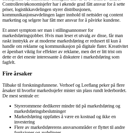
Controllere/økonomisjefer har i økende grad fått ansvar for å sette
priser, logistikkavdelingen styrer distribusjonen,
kommunikasjonsavdelingen lager innhold til nettsider og content
marketing og selgere har fått mer ansvar for å påvirke kundene.
Et annet symptom ser man i stillingsannonser for
markedsføringsjobber. Hvis man leser et utvalg av disse, får man
raskt inntrykk av at moderne markedsføring er redusert til kun å
handle om reklame og kommunikasjon på digitale flater. Kreativitet
er åpenbart viktig for effekter av reklame, men det er litt trist om
dette er det eneste interessante å diskutere i markedsføring som
fagfelt.
Fire årsaker
Tilbake til forskningsfunnene. Verhoef og Leeflang peker på flere
årsaker til hvorfor markedssjefer mister sin plass rundt lederbordet.
De mest sentrale er:
Styrerommene dedikerer mindre tid på markedsføring og
markedsføringsbeslutninger
Markedsføring oppfattes å være en kostnad og ikke en
investering
Flere av markedsførerens ansvarsområder er flyttet til andre
funksjoner og avdelinger