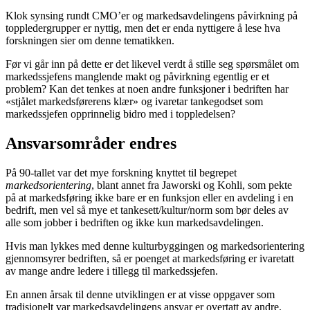
Klok synsing rundt CMO’er og markedsavdelingens påvirkning på
toppledergrupper er nyttig, men det er enda nyttigere å lese hva
forskningen sier om denne tematikken.
Før vi går inn på dette er det likevel verdt å stille seg spørsmålet om
markedssjefens manglende makt og påvirkning egentlig er et
problem? Kan det tenkes at noen andre funksjoner i bedriften har
«stjålet markedsførerens klær» og ivaretar tankegodset som
markedssjefen opprinnelig bidro med i toppledelsen?
Ansvarsområder endres
På 90-tallet var det mye forskning knyttet til begrepet
markedsorientering
, blant annet fra Jaworski og Kohli, som pekte
på at markedsføring ikke bare er en funksjon eller en avdeling i en
bedrift, men vel så mye et tankesett/kultur/norm som bør deles av
alle som jobber i bedriften og ikke kun markedsavdelingen.
Hvis man lykkes med denne kulturbyggingen og markedsorientering
gjennomsyrer bedriften, så er poenget at markedsføring er ivaretatt
av mange andre ledere i tillegg til markedssjefen.
En annen årsak til denne utviklingen er at visse oppgaver som
tradisjonelt var markedsavdelingens ansvar er overtatt av andre.