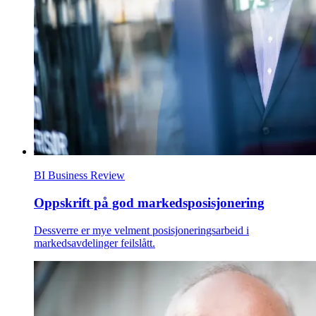
BI Business Review
Oppskrift på god markedsposisjonering
Dessverre er mye velment posisjoneringsarbeid i
markedsavdelinger feilslått.