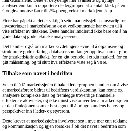
markedsmålene. Dette er betydelige mer avanserte og nyttige
analyser enn kun å rapportere i ledergruppen at x antall klikk på en
Google-annonse fører til 2%-poeng vekst i merkekjennskap.
Flere har påpekt at det er viktig å sette markedssjefens ansvarlig for
investeringer i markedsføring og at vedkommende har evnen til å
vise effekter av tiltakene. Dette handler imidlertid ikke bare om å ha
gode data og gode tekniske analyseevner.
Det handler også om markedsavdelingens evne til å organisere og
strukturere gode erfaringsdatabaser som fanger opp hva som er gjort
før (markedsføringstiltak), for en gitt periode, i et gitt marked, for en
gitt målsetning, og til slutt hva effektene viste seg å være.
Tilbake som navet i bedriften
Veien til å få markedssjefen tilbake i ledergruppen handler om å vise
at markedsførere bidrar til bedriftens verdiskapning, kan regne og
analysere komplekse data og fremlegge troverdige finansielle
effekter av aktiviteter, og ikke minst vise omverden at markedssjefen
er den funksjonen som er best egnet til å bringe kundens behov og
perspektiver inn i leder- og styrerom.
Dette krever at markedssjefen involverer seg i mye mer enn reklame
og kommunikasjon og igjen forsøker å bli det navet i bedriften som