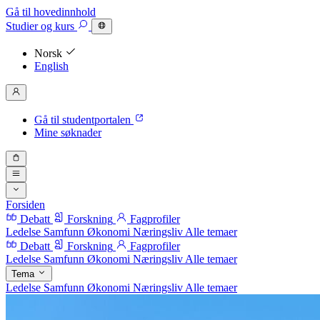
Gå til hovedinnhold
Studier
og kurs
Norsk
English
Gå til studentportalen
Mine søknader
Forsiden
Debatt
Forskning
Fagprofiler
Ledelse
Samfunn
Økonomi
Næringsliv
Alle temaer
Debatt
Forskning
Fagprofiler
Ledelse
Samfunn
Økonomi
Næringsliv
Alle temaer
Tema
Ledelse
Samfunn
Økonomi
Næringsliv
Alle temaer