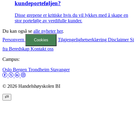
kundeporteføljen?
Disse grepene er kritiske hvis du vil lykkes med å skape en
stor portefølje av verdifulle kunder.
Du kan også se
alle nyheter her
.
Personvern
Tilgjengelighetserklæring
Disclaimer
Si
Cookies
fra
Beredskap
Kontakt oss
Campus:
Oslo
Bergen
Trondheim
Stavanger
© 2026 Handelshøyskolen BI