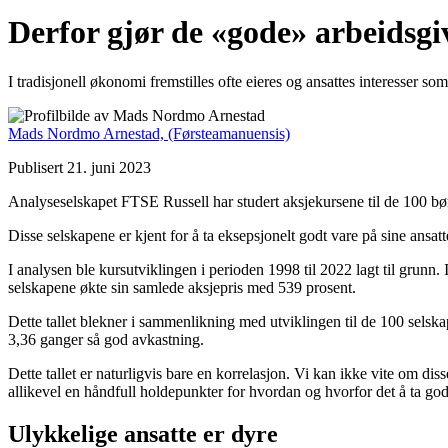
Derfor gjør de «gode» arbeidsgi
I tradisjonell økonomi fremstilles ofte eieres og ansattes interesser som
Mads Nordmo Arnestad,
(Førsteamanuensis)
Publisert 21. juni 2023
Analyseselskapet FTSE Russell har studert aksjekursene til de 100 bø
Disse selskapene er kjent for å ta eksepsjonelt godt vare på sine ansatt
I analysen ble kursutviklingen i perioden 1998 til 2022 lagt til grun
selskapene økte sin samlede aksjepris med 539 prosent.
Dette tallet blekner i sammenlikning med utviklingen til de 100 selsk
3,36 ganger så god avkastning.
Dette tallet er naturligvis bare en korrelasjon. Vi kan ikke vite om diss
allikevel en håndfull holdepunkter for hvordan og hvorfor det å ta go
Ulykkelige ansatte er dyre