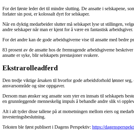
For det første leder det til mindre slutting. De ansatte i selskapene, s
forlater sin post, er kolossalt dyrt for selskaper.
Når en dyktig medarbeider slutter må selskapet lyse ut stillingen, velg
andre selskaper når man er kjent for å være en fantastisk arbeidsgiver.
For det andre kan de gode arbeidsgiverne vise til ansatte med bedre ps
83 prosent av de ansatte hos de fremragende arbeidsgiverne beskriver 
ansatte er syke, blir selskapets prestasjoner svakere.
Ekstrarolleadferd
Den tredje viktige årsaken til hvorfor gode arbeidsforhold lønner seg,
ansvarsområde og sine oppgaver.
Dersom man ønsker seg ansatte som yter en innsats til selskapets beste
en grunnleggende menneskelig impuls å behandle andre slik vi opplever a
Alt i alt tyder disse tallene på at motsetningen mellom eiers og medarbe
investeringsbeslutning.
Teksten ble først publisert i Dagens Perspektiv:
https://dagensperspe