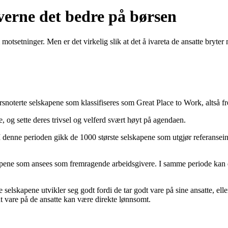
verne det bedre på børsen
 motsetninger. Men er det virkelig slik at det å ivareta de ansatte bryter
rsnoterte selskapene som klassifiseres som Great Place to Work, altså f
e, og sette deres trivsel og velferd svært høyt på agendaen.
n. I denne perioden gikk de 1000 største selskapene som utgjør referans
apene som ansees som fremragende arbeidsgivere. I samme periode kan dis
e selskapene utvikler seg godt fordi de tar godt vare på sine ansatte, elle
dt vare på de ansatte kan være direkte lønnsomt.