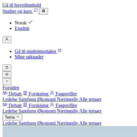
Gå til hovedinnhold
Studier
og kurs
Norsk
English
Gå til studentportalen
Mine søknader
Forsiden
Debatt
Forskning
Fagprofiler
Ledelse
Samfunn
Økonomi
Næringsliv
Alle temaer
Debatt
Forskning
Fagprofiler
Ledelse
Samfunn
Økonomi
Næringsliv
Alle temaer
Tema
Ledelse
Samfunn
Økonomi
Næringsliv
Alle temaer