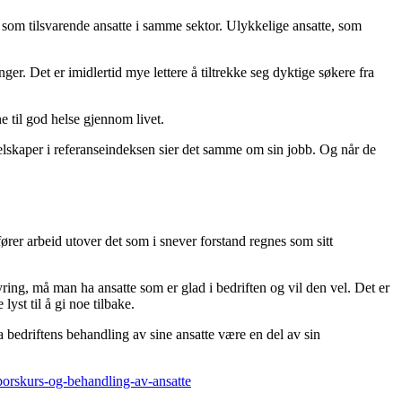
tte som tilsvarende ansatte i samme sektor. Ulykkelige ansatte, som
er. Det er imidlertid mye lettere å tiltrekke seg dyktige søkere fra
e til god helse gjennom livet.
selskaper i referanseindeksen sier det samme om sin jobb. Og når de
ører arbeid utover det som i snever forstand regnes som sitt
ring, må man ha ansatte som er glad i bedriften og vil den vel. Det er
yst til å gi noe tilbake.
la bedriftens behandling av sine ansatte være en del av sin
orskurs-og-behandling-av-ansatte