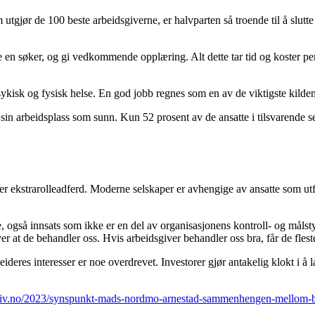
om utgjør de 100 beste arbeidsgiverne, er halvparten så troende til å slu
e en søker, og gi vedkommende opplæring. Alt dette tar tid og koster peng
ykisk og fysisk helse. En god jobb regnes som en av de viktigste kilden
sin arbeidsplass som sunn. Kun 52 prosent av de ansatte i tilsvarende 
 er ekstrarolleadferd. Moderne selskaper er avhengige av ansatte som utf
, også innsats som ikke er en del av organisasjonens kontroll- og målsty
t de behandler oss. Hvis arbeidsgiver behandler oss bra, får de fleste l
ideres interesser er noe overdrevet. Investorer gjør antakelig klokt i å 
ktiv.no/2023/synspunkt-mads-nordmo-arnestad-sammenhengen-mellom-b