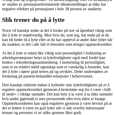
av studier av prestasjonsfremmende tilbakemeldinger at slike har
negative effekter på prestasjoner i hele 38 prosent av studiene.
Slik trener du på å lytte
Noen vil kanskje tenke at det å forske på noe så åpenbart viktig som
det å lytte er unødvendig. Men hvis du, som jeg, har tenkt på at du
kan bli bedre til å lytte eller at du har opplevd at andre ikke lytter når
du snakker, er det i alle fall et fenomen som trenger oppmerksomhet.
At det å lytte er minst like viktig som personlighet i forklaring av
arbeidsprestasjoner betyr at lytteferdigheter også med fordel kan
brukes i rekrutteringssammenheng. I motsetning til personlighet,
som er en relativt stabil egenskap som er vanskelig å forandre, kan
det å lytte i større grad trenes på og utvikles. Dette understøttes av
forskning på pasient-behandler-relasjoner i helsevesenet.
Den kanskje enkleste måten å forbedre sine lytteferdigheter på er å
regulere oppmerksomhet gjennom å bestemme seg for å være «fullt
til stede» i viktige samtaler. Det kan bety å la være å ta slike samtaler
hvis andre gjøremål er mer presserende eller hvis tiden er knapp.
Oppmerksomheten kan også reguleres gjennom å være bevisst på at
det er lettere å være en god lytter når vi står overfor interessante
temaer og personer vi av ulike grunner liker godt.