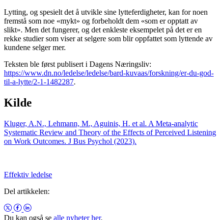
Lytting, og spesielt det å utvikle sine lytteferdigheter, kan for noen
fremstå som noe «mykt» og forbeholdt dem «som er opptatt av
slikt». Men det fungerer, og det enkleste eksempelet på det er en
rekke studier som viser at selgere som blir oppfattet som lyttende av
kundene selger mer.
Teksten ble først publisert i Dagens Næringsliv:
https://www.dn.no/ledelse/ledelse/bard-kuvaas/forskning/er-du-god-
til-a-lytte/2-1-1482287
.
Kilde
Kluger, A.N., Lehmann, M., Aguinis, H. et al. A Meta-analytic
Systematic Review and Theory of the Effects of Perceived Listening
on Work Outcomes. J Bus Psychol (2023).
Effektiv ledelse
Del artikkelen:
Du kan også se
alle nyheter her
.