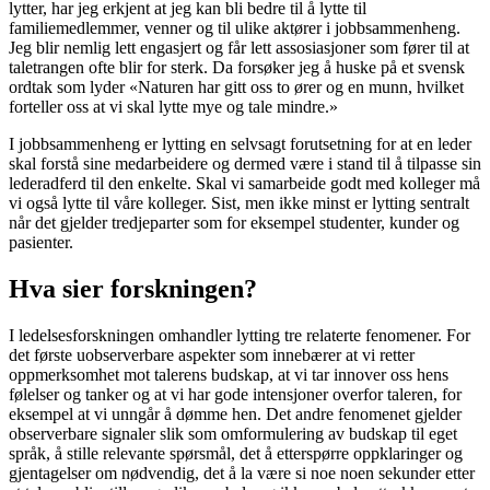
lytter, har jeg erkjent at jeg kan bli bedre til å lytte til
familiemedlemmer, venner og til ulike aktører i jobbsammenheng.
Jeg blir nemlig lett engasjert og får lett assosiasjoner som fører til at
taletrangen ofte blir for sterk. Da forsøker jeg å huske på et svensk
ordtak som lyder «Naturen har gitt oss to ører og en munn, hvilket
forteller oss at vi skal lytte mye og tale mindre.»
I jobbsammenheng er lytting en selvsagt forutsetning for at en leder
skal forstå sine medarbeidere og dermed være i stand til å tilpasse sin
lederadferd til den enkelte. Skal vi samarbeide godt med kolleger må
vi også lytte til våre kolleger. Sist, men ikke minst er lytting sentralt
når det gjelder tredjeparter som for eksempel studenter, kunder og
pasienter.
Hva sier forskningen?
I ledelsesforskningen omhandler lytting tre relaterte fenomener. For
det første uobserverbare aspekter som innebærer at vi retter
oppmerksomhet mot talerens budskap, at vi tar innover oss hens
følelser og tanker og at vi har gode intensjoner overfor taleren, for
eksempel at vi unngår å dømme hen. Det andre fenomenet gjelder
observerbare signaler slik som omformulering av budskap til eget
språk, å stille relevante spørsmål, det å etterspørre oppklaringer og
gjentagelser om nødvendig, det å la være si noe noen sekunder etter