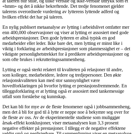
at taleren blir stille, og ulike verbale og ikke-verbale uttrykk som et
«hmm» og det å nikke bekreftende. Det tredje fenomenet gjelder
talerens overordnede vurdering av lytterens lyttende adferd og
hvilken effekt det har på taleren.
En nylig publisert metaanalyse av lytting i arbeidslivet omfatter mer
enn 400,000 observasjoner og viser at lytting er assosiert med gode
arbeidsprestasjoner. Den gode lytteren er altså typisk en god
medarbeider eller leder. Ikke bare det, men lytting er minst like i
viktig i forklaring av arbeidsprestasjoner som planmessighet er – det
viktigste personlighetstrekket for å predikere arbeidsprestasjoner og
som ofte brukes i rekrutteringssammenheng.
Lytting er også sterkt relatert til kvaliteten på relasjoner til andre,
som kolleger, medarbeidere, ledere og tredjepersoner. Den økte
relasjonskvaliteten kan med stor sannsynlighet være
hovedforklaringen på hvorfor lytting er prestasjonsfremmende. En
tilleggsforklaring er at lytting også er assosiert med tankemessige
utfall som forståelse og kunnskap.
Det kan bli for mye av de fleste fenomener også i jobbsammenheng,
men det å bli for god til å lytte er neppe noe å bekymre seg over for
de fleste av oss. Av de eksperimentelle studiene som muliggjør
årsak-effekt konklusjoner, viser metaanalysen kun 3,3 prosent
negative effekter på prestasjoner. I tillegg er de negative effektene
veldig små og neglisjerbare. Til sammenligning viser en metaanalyse