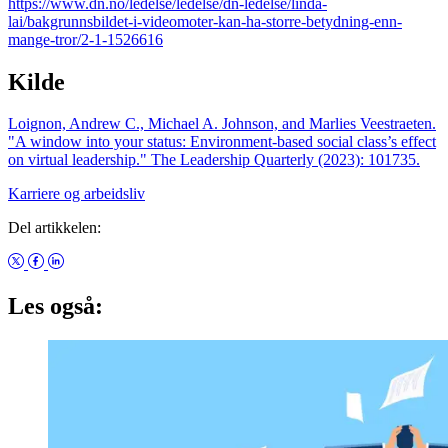
https://www.dn.no/ledelse/ledelse/dn-ledelse/linda-
lai/bakgrunnsbildet-i-videomoter-kan-ha-storre-betydning-enn-
mange-tror/2-1-1526616
Kilde
Loignon, Andrew C., Michael A. Johnson, and Marlies Veestraeten.
"A window into your status: Environment-based social class’s effect
on virtual leadership." The Leadership Quarterly (2023): 101735.
Karriere og arbeidsliv
Del artikkelen:
Les også: