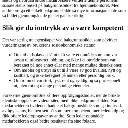
status og hvordan andre medarbeidere vurderte denne personens
sosiale status basert på bakgrunnsbildet fra hjemmekontoret. Med
andre ord ga ett enkelt bakgrunnsbilde så mye informasjon at de som
så bildet gjennomgående gjettet ganske riktig.
Slik gir du inntrykk av å være kompetent
Det var særlig tre egenskaper ved bakgrunnsbildet som påvirket
vurderingene av brukerens sosioøkonomiske status:
Om arbeidsplassen så ut til å være et område som kun var
avsatt til uforstyrret jobbing, og ikke i et område som var
beregnet på noe annet eller med mange mulige distraksjoner.
Om møbler og utstyr så ut til å være av god kvalitet, nytt og
kostbart, og ikke beregnet på annen eller personlig bruk.
Om rommet var stort, lyst, rent og ryddig og så profesjonelt
ut, uten rot og mange personlige eiendeler.
Forskerne gjennomførte så flere oppfølgingsstudier, der de brukte
identiske opptak av videomøter, med ulike bakgrunnsbilder. Når
medarbeideren i videoen hadde et bakgrunnsbilde som ga inntrykk
av høy status, ble hen sett på som mer kompetent, mer lederaktig og
fikk oftere lederoppgaver av andre. Som leder oppnådde
medarbeideren også bedre resultater fra sine følgere.