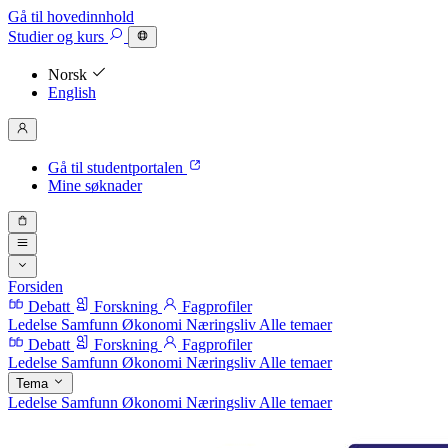
Gå til hovedinnhold
Studier
og kurs
Norsk
English
Gå til studentportalen
Mine søknader
Forsiden
Debatt
Forskning
Fagprofiler
Ledelse
Samfunn
Økonomi
Næringsliv
Alle temaer
Debatt
Forskning
Fagprofiler
Ledelse
Samfunn
Økonomi
Næringsliv
Alle temaer
Tema
Ledelse
Samfunn
Økonomi
Næringsliv
Alle temaer