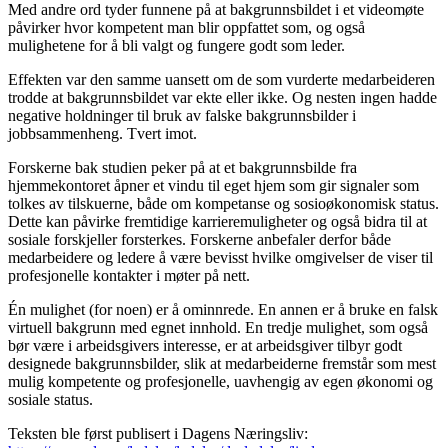
Med andre ord tyder funnene på at bakgrunnsbildet i et videomøte
påvirker hvor kompetent man blir oppfattet som, og også
mulighetene for å bli valgt og fungere godt som leder.
Effekten var den samme uansett om de som vurderte medarbeideren
trodde at bakgrunnsbildet var ekte eller ikke. Og nesten ingen hadde
negative holdninger til bruk av falske bakgrunnsbilder i
jobbsammenheng. Tvert imot.
Forskerne bak studien peker på at et bakgrunnsbilde fra
hjemmekontoret åpner et vindu til eget hjem som gir signaler som
tolkes av tilskuerne, både om kompetanse og sosioøkonomisk status.
Dette kan påvirke fremtidige karrieremuligheter og også bidra til at
sosiale forskjeller forsterkes. Forskerne anbefaler derfor både
medarbeidere og ledere å være bevisst hvilke omgivelser de viser til
profesjonelle kontakter i møter på nett.
Én mulighet (for noen) er å ominnrede. En annen er å bruke en falsk
virtuell bakgrunn med egnet innhold. En tredje mulighet, som også
bør være i arbeidsgivers interesse, er at arbeidsgiver tilbyr godt
designede bakgrunnsbilder, slik at medarbeiderne fremstår som mest
mulig kompetente og profesjonelle, uavhengig av egen økonomi og
sosiale status.
Teksten ble først publisert i Dagens Næringsliv: