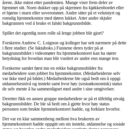
årene, ikke minst etter pandemien. Mange viser frem deler av
hjemmet sitt. Noen dukker opp på skjermen fra kjøkkenbordet eller
et hjørne i stuen eller soverommet. Andre sitter på et velutstyrt og
romslig hjemmekontor med døren lukket. Atter andre skjuler
bakgrunnen ved å bruke et falskt bakgrunnsbilde.
Spiller det egentlig noen rolle så lenge jobben blir gjort?
Forskeren Andrew C. Loignon og kolleger har sett nærmere på dette
i flere studier. (Se faktaboks.) Funnene deres tyder på at
bakgrunnsbildet i videomøter fra hjemmekontoret kan ha større
betydning for hvordan man blir vurdert av andre enn mange tror.
Forskerne samlet først inn en rekke bakgrunnsbilder fra
medarbeidere som jobbet fra hjemmekontor. (Medarbeiderne selv
var ikke med på bildet.) Medarbeiderne ble også bedt om å oppgi
utdannelsesnivå og inntekt samt hvor høy (sosioøkonomisk) status
de selv mente å ha sammenlignet med andre i sine omgivelser.
Deretter fikk en annen gruppe medarbeidere se på et tilfeldig utvalg
bakgrunnsbilder. De ble så bedt om å gjette hvor høy status
personen som brukte hjemmekontoret hadde, og forklare hvorfor.
Det var en klar sammenheng mellom hva brukeren av
hjemmekontoret hadde oppgitt om sin inntekt, utdannelse og sosiale