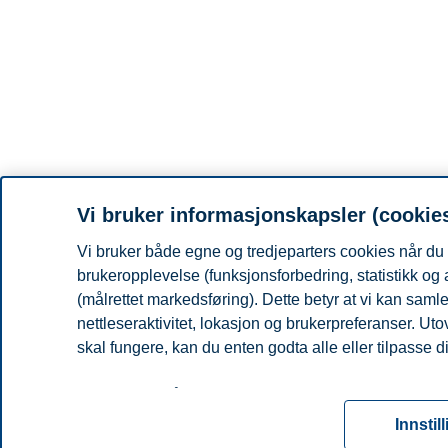
Vi bruker informasjonskapsler (cookie
Vi bruker både egne og tredjeparters cookies når du 
brukeropplevelse (funksjonsforbedring, statistikk og
(målrettet markedsføring). Dette betyr at vi kan sam
nettleseraktivitet, lokasjon og brukerpreferanser. Ut
skal fungere, kan du enten godta alle eller tilpasse d
Les mer om våre informasjonskapsler, hvilke opplysni
for informasjonskapsler. Du kan når som helst endre el
Innstil
ved å klikke på «Cookies» nederst på nettsiden vår.