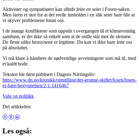
Aktivister og sympatisører kan alltids feire en seier i Fosen-saken.
Men faren er stor for at det reelle innholdet i en slik seier bare blir at
vi skyver problemene foran oss.
I de mange konfliktene som oppstår i overgangen til et klimavennlig
samfunn, er det ikke så enkelt som at de snille står mot de slemme.
De fleste ulike hensynene er legitime. Da kan vi ikke bare lene oss
på absolutter.
Vi må klare å håndtere de nødvendige avveiningene som må til, med
et kaldt hode.
Teksten ble først publisert i Dagens Næringsliv:
https://www.dn.no/kronikk/omstilling/det-gronne-skiftet/fosen/fosen-
er-bare-begynnelsen/2-1-1416467
Valg og politikk
Del artikkelen:
Les også: