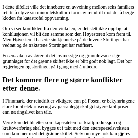
I dette tilfellet ville det innebære en avveining mellom seks familiers
rett til å utøve sin minoritetskultur i form av reindrift mot det å berge
kloden fra katastrofal oppvarming.
Om vi ser konflikten fra den vinkelen, er det slett ikke opplagt at
konklusjonen vil bli den samme som den Høyesterett kom frem til.
Men Høyesterett baserte sin kjennelse på de lovene Stortinget har
vedtatt og de traktatene Stortinget har ratifisert.
Fosen-saken avslører at det lovmessige og grunnlovsmessige
grunnlaget for det grønne skiftet ikke er blitt godt nok lagt. Det bør
regjeringen og stortinget gå i gang med å utbedre.
Det kommer flere og større konflikter
etter denne.
I Finnmark, der reindrift er viktigere enn på Fosen, er bekymringene
store for at elektrifisering av gassanlegg skal gi høyere kraftpriser
enn næringslivet kan tåle.
Verre kan det bli etter som kapasiteten for kraftproduksjon og
kraftoverføring skal bygges ut i takt med den etterspørselsveksten
som kommer med det grønne skiftet. Selv om mye nok kan gjøres