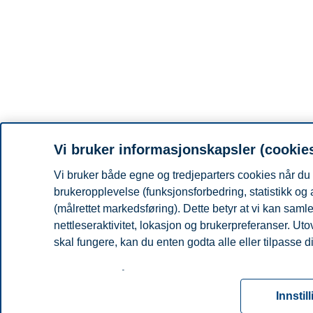
Vi bruker informasjonskapsler (cookie
Vi bruker både egne og tredjeparters cookies når du 
brukeropplevelse (funksjonsforbedring, statistikk og
(målrettet markedsføring). Dette betyr at vi kan sam
nettleseraktivitet, lokasjon og brukerpreferanser. Ut
skal fungere, kan du enten godta alle eller tilpasse d
Les mer om våre informasjonskapsler, hvilke opplysni
for informasjonskapsler. Du kan når som helst endre el
Innstil
ved å klikke på «Cookies» nederst på nettsiden vår.