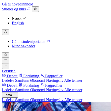
Gå til hovedinnhold
Studier
og kurs
Norsk
English
Gå til studentportalen
Mine søknader
Forsiden
Debatt
Forskning
Fagprofiler
Ledelse
Samfunn
Økonomi
Næringsliv
Alle temaer
Debatt
Forskning
Fagprofiler
Ledelse
Samfunn
Økonomi
Næringsliv
Alle temaer
Tema
Ledelse
Samfunn
Økonomi
Næringsliv
Alle temaer