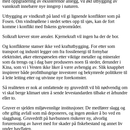
med oppgradering av eksisterende anlegg, vil økt utbygging av
vannkraft innebære nye inngrep i naturen.
Utbygging av vindkraft på land vil gi lignende konflikter som på
Fosen. Om vindmøllene i stedet settes opp til sjøs, kan de fort
komme i konflikt med fiskens gyteområder.
Solkraft krever store arealer. Kjernekraft vil ingen ha der de bor.
Og konfliktene stanser ikke ved kraftutbygging. For etter som
transport og industri legger om fra fossilenergi til fornybar
elektrisitet, øker etterspørselen etter viktige metaller og mineraler
som da trengs og i dag bare produseres noen få steder, derunder i
Kina, som vi i Vesten ikke liker å være avhengig av. Slik knapphet
inspirerer både profitthungrige investorer og bekymrede politikere til
å leite leiting etter og utvinne nye forekomster.
Så realiteten er nok at omfattende ny gruvedrift vil bli nødvendig om
vi skal berge klimaet uten å sende levestandarden tilbake et århundre
eller to.
Gruver er sjelden miljøvennlige institusjoner. De medfører slagg og
ofte giftig avfall som må deponeres, og ingen ønsker å bo ved en
slagghaug. Gruvedrift på havbunnen risikerer ny, alvorlig
forurensning av havet med for skader på fiskebestand og annet liv
under havflaten.