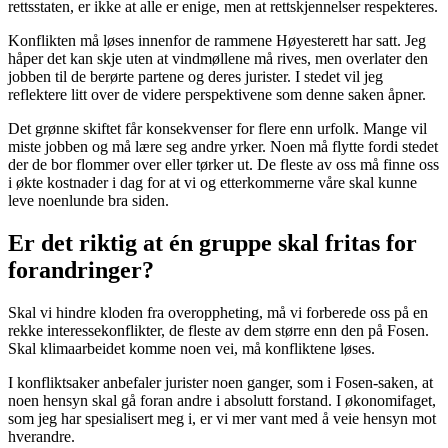
rettsstaten, er ikke at alle er enige, men at rettskjennelser respekteres.
Konflikten må løses innenfor de rammene Høyesterett har satt. Jeg
håper det kan skje uten at vindmøllene må rives, men overlater den
jobben til de berørte partene og deres jurister. I stedet vil jeg
reflektere litt over de videre perspektivene som denne saken åpner.
Det grønne skiftet får konsekvenser for flere enn urfolk. Mange vil
miste jobben og må lære seg andre yrker. Noen må flytte fordi stedet
der de bor flommer over eller tørker ut. De fleste av oss må finne oss
i økte kostnader i dag for at vi og etterkommerne våre skal kunne
leve noenlunde bra siden.
Er det riktig at én gruppe skal fritas for
forandringer?
Skal vi hindre kloden fra overoppheting, må vi forberede oss på en
rekke interessekonflikter, de fleste av dem større enn den på Fosen.
Skal klimaarbeidet komme noen vei, må konfliktene løses.
I konfliktsaker anbefaler jurister noen ganger, som i Fosen-saken, at
noen hensyn skal gå foran andre i absolutt forstand. I økonomifaget,
som jeg har spesialisert meg i, er vi mer vant med å veie hensyn mot
hverandre.