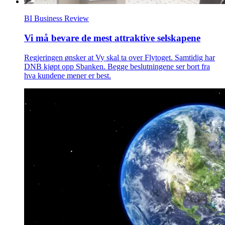
BI Business Review
Vi må bevare de mest attraktive selskapene
Regjeringen ønsker at Vy skal ta over Flytoget. Samtidig har
DNB kjøpt opp Sbanken. Begge beslutningene ser bort fra
hva kundene mener er best.