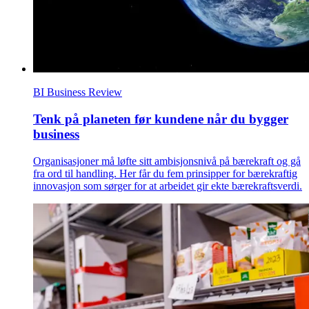
BI Business Review
Tenk på planeten før kundene når du bygger
business
Organisasjoner må løfte sitt ambisjonsnivå på bærekraft og gå
fra ord til handling. Her får du fem prinsipper for bærekraftig
innovasjon som sørger for at arbeidet gir ekte bærekraftsverdi.