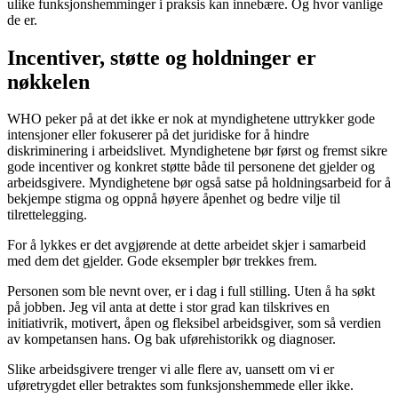
ulike funksjonshemminger i praksis kan innebære. Og hvor vanlige
de er.
Incentiver, støtte og holdninger er
nøkkelen
WHO peker på at det ikke er nok at myndighetene uttrykker gode
intensjoner eller fokuserer på det juridiske for å hindre
diskriminering i arbeidslivet. Myndighetene bør først og fremst sikre
gode incentiver og konkret støtte både til personene det gjelder og
arbeidsgivere. Myndighetene bør også satse på holdningsarbeid for å
bekjempe stigma og oppnå høyere åpenhet og bedre vilje til
tilrettelegging.
For å lykkes er det avgjørende at dette arbeidet skjer i samarbeid
med dem det gjelder. Gode eksempler bør trekkes frem.
Personen som ble nevnt over, er i dag i full stilling. Uten å ha søkt
på jobben. Jeg vil anta at dette i stor grad kan tilskrives en
initiativrik, motivert, åpen og fleksibel arbeidsgiver, som så verdien
av kompetansen hans. Og bak uførehistorikk og diagnoser.
Slike arbeidsgivere trenger vi alle flere av, uansett om vi er
uføretrygdet eller betraktes som funksjonshemmede eller ikke.