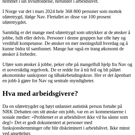
hemmet i sin livsutfoldelse, herunder i arbeidslivet.
I Norge var det i mars 2024 hele 368 800 personer som mottok
uføretrygd, ifølge Nav. Flertallet av disse var 100 prosent
uføretrygdet.
Samtidig er det mange med uføretrygd som uttrykker at de ønsker å
jobbe, fullt eller delvis. Personer i denne gruppen har ofte høy og
verdifull kompetanse. De ønsker en mer meningsfull hverdag og å
kunne bidra til samfunnet. Mange har også en trang økonomi de
ønsker å forbedre.
Uføre som ønsker å jobbe, peker ofte på mangelfull hjelp fra Nav og
et uoversiktlig regelverk. De er redde for å trå feil og bli påført
økonomiske sanksjoner og tilbakebetalingskrav. Her er det åpenbart
en jobb å gjøre for Nav og sentrale myndigheter.
Hva med arbeidsgivere?
Da en uføretrygdet og høyt utdannet autistisk person fortalte på
NRK Debatten om sitt ønske om jobb, var en av kommentarene i
sosiale medier: «Problemet er at arbeidslivet ikke vil ha sånne som
deg!» Det er godt dokumentert at personer med
funksjonshemminger ofte blir diskriminert i arbeidslivet. Ikke minst
ved ansettelser.