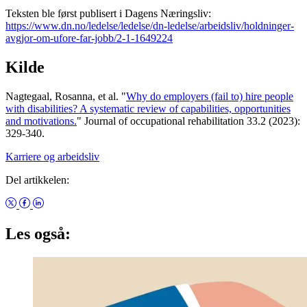
Teksten ble først publisert i Dagens Næringsliv:
https://www.dn.no/ledelse/ledelse/dn-ledelse/arbeidsliv/holdninger-
avgjor-om-ufore-far-jobb/2-1-1649224
Kilde
Nagtegaal, Rosanna, et al. "
Why do employers (fail to) hire people
with disabilities? A systematic review of capabilities, opportunities
and motivations.
" Journal of occupational rehabilitation 33.2 (2023):
329-340.
Karriere og arbeidsliv
Del artikkelen:
Les også: