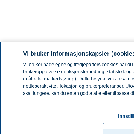
Vi bruker informasjonskapsler (cookie
Vi bruker både egne og tredjeparters cookies når du 
brukeropplevelse (funksjonsforbedring, statistikk og
(målrettet markedsføring). Dette betyr at vi kan sam
nettleseraktivitet, lokasjon og brukerpreferanser. Ut
skal fungere, kan du enten godta alle eller tilpasse d
Les mer om våre informasjonskapsler, hvilke opplysni
for informasjonskapsler. Du kan når som helst endre el
Innstil
ved å klikke på «Cookies» nederst på nettsiden vår.