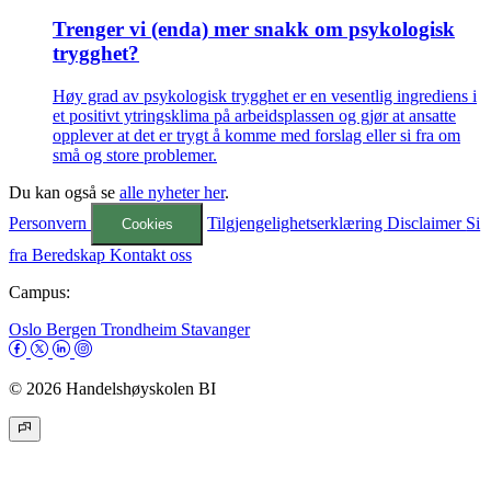
Trenger vi (enda) mer snakk om psykologisk
trygghet?
Høy grad av psykologisk trygghet er en vesentlig ingrediens i
et positivt ytringsklima på arbeidsplassen og gjør at ansatte
opplever at det er trygt å komme med forslag eller si fra om
små og store problemer.
Du kan også se
alle nyheter her
.
Personvern
Tilgjengelighetserklæring
Disclaimer
Si
Cookies
fra
Beredskap
Kontakt oss
Campus:
Oslo
Bergen
Trondheim
Stavanger
© 2026 Handelshøyskolen BI