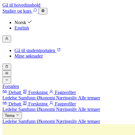
Gå til hovedinnhold
Studier
og kurs
Norsk
English
Gå til studentportalen
Mine søknader
Forsiden
Debatt
Forskning
Fagprofiler
Ledelse
Samfunn
Økonomi
Næringsliv
Alle temaer
Debatt
Forskning
Fagprofiler
Ledelse
Samfunn
Økonomi
Næringsliv
Alle temaer
Tema
Ledelse
Samfunn
Økonomi
Næringsliv
Alle temaer