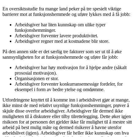
En oversiktsstudie fra mange land peker på tre spesielt viktige
barrierer mot at funksjonshemmede og uføre lykkes med å få jobb:
Arbeidsgiver har liten kunnskap om ulike typer
funksjonshemminger.
Arbeidsgiver forventer lavere produktivitet.
Arbeidsgiver regner med at kostnadene blir store.
På den annen side er det særlig tre faktorer som ser ut til å øke
sannsynligheten for at funksjonshemmede og uføre får jobb:
Arbeidsgiver har høy motivasjon for å hjelpe andre (såkalt
prososial motivasjon).
Organisasjonen er stor.
Arbeidsgiver forventer konkurransemessige fordeler, for
eksempel i form av bedre ytelse og omdømme.
Utfordringene knyttet til å komme inn i arbeidslivet gjør at mange,
ikke minst de med relativt usynlige funksjonshemminger, prøver å
skjule disse overfor arbeidsgiver. Arbeidsgiver får dermed ikke
muligheten til å diskutere eller tilby tilrettelegging. Dette øker igjen
risikoen for at personen det gjelder ikke får mulighet til å mestre sitt
arbeid på best mulig måte og dermed risikerer å havne utenfor
arbeidslivet (igjen). Arbeidsgiver får heller ikke kunnskap om hva