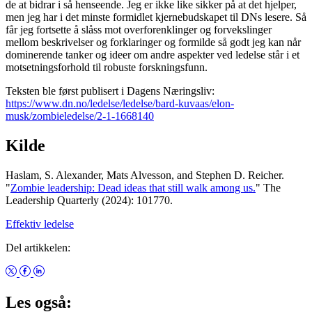
de at bidrar i så henseende. Jeg er ikke like sikker på at det hjelper,
men jeg har i det minste formidlet kjernebudskapet til DNs lesere. Så
får jeg fortsette å slåss mot overforenklinger og forvekslinger
mellom beskrivelser og forklaringer og formilde så godt jeg kan når
dominerende tanker og ideer om andre aspekter ved ledelse står i et
motsetningsforhold til robuste forskningsfunn.
Teksten ble først publisert i Dagens Næringsliv:
https://www.dn.no/ledelse/ledelse/bard-kuvaas/elon-
musk/zombieledelse/2-1-1668140
Kilde
Haslam, S. Alexander, Mats Alvesson, and Stephen D. Reicher.
"
Zombie leadership: Dead ideas that still walk among us.
" The
Leadership Quarterly (2024): 101770.
Effektiv ledelse
Del artikkelen:
Les også: