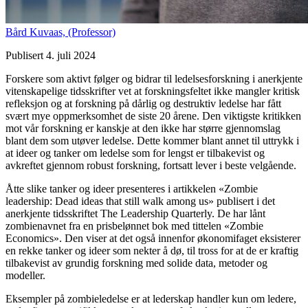
Bård Kuvaas,
(Professor)
Publisert 4. juli 2024
Forskere som aktivt følger og bidrar til ledelsesforskning i anerkjente
vitenskapelige tidsskrifter vet at forskningsfeltet ikke mangler kritisk
refleksjon og at forskning på dårlig og destruktiv ledelse har fått
svært mye oppmerksomhet de siste 20 årene. Den viktigste kritikken
mot vår forskning er kanskje at den ikke har større gjennomslag
blant dem som utøver ledelse. Dette kommer blant annet til uttrykk i
at ideer og tanker om ledelse som for lengst er tilbakevist og
avkreftet gjennom robust forskning, fortsatt lever i beste velgående.
Åtte slike tanker og ideer presenteres i artikkelen «Zombie
leadership: Dead ideas that still walk among us» publisert i det
anerkjente tidsskriftet The Leadership Quarterly. De har lånt
zombienavnet fra en prisbelønnet bok med tittelen «Zombie
Economics». Den viser at det også innenfor økonomifaget eksisterer
en rekke tanker og ideer som nekter å dø, til tross for at de er kraftig
tilbakevist av grundig forskning med solide data, metoder og
modeller.
Eksempler på zombieledelse er at lederskap handler kun om ledere,