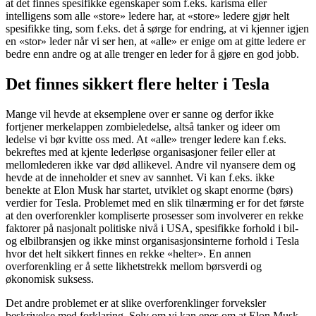
at det finnes spesifikke egenskaper som f.eks. karisma eller
intelligens som alle «store» ledere har, at «store» ledere gjør helt
spesifikke ting, som f.eks. det å sørge for endring, at vi kjenner igjen
en «stor» leder når vi ser hen, at «alle» er enige om at gitte ledere er
bedre enn andre og at alle trenger en leder for å gjøre en god jobb.
Det finnes sikkert flere helter i Tesla
Mange vil hevde at eksemplene over er sanne og derfor ikke
fortjener merkelappen zombieledelse, altså tanker og ideer om
ledelse vi bør kvitte oss med. At «alle» trenger ledere kan f.eks.
bekreftes med at kjente lederløse organisasjoner feiler eller at
mellomlederen ikke var død allikevel. Andre vil nyansere dem og
hevde at de inneholder et snev av sannhet. Vi kan f.eks. ikke
benekte at Elon Musk har startet, utviklet og skapt enorme (børs)
verdier for Tesla. Problemet med en slik tilnærming er for det første
at den overforenkler kompliserte prosesser som involverer en rekke
faktorer på nasjonalt politiske nivå i USA, spesifikke forhold i bil-
og elbilbransjen og ikke minst organisasjonsinterne forhold i Tesla
hvor det helt sikkert finnes en rekke «helter». En annen
overforenkling er å sette likhetstrekk mellom børsverdi og
økonomisk suksess.
Det andre problemet er at slike overforenklinger forveksler
beskrivelse med forklaring. Selv om vi kan enes om at Elon Musk