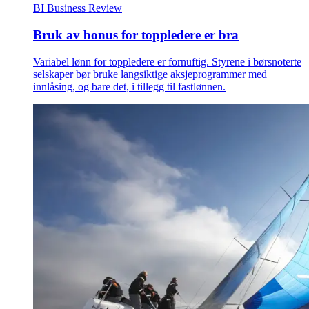
BI Business Review
Bruk av bonus for toppledere er bra
Variabel lønn for toppledere er fornuftig. Styrene i børsnoterte
selskaper bør bruke langsiktige aksjeprogrammer med
innlåsing, og bare det, i tillegg til fastlønnen.