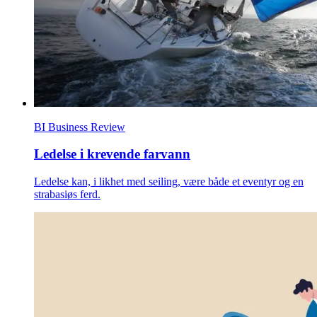
BI Business Review
Ledelse i krevende farvann
Ledelse kan, i likhet med seiling, være både et eventyr og en
strabasiøs ferd.