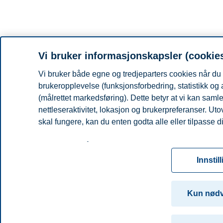
Vi bruker informasjonskapsler (cookie
Vi bruker både egne og tredjeparters cookies når du 
brukeropplevelse (funksjonsforbedring, statistikk og
(målrettet markedsføring). Dette betyr at vi kan sam
nettleseraktivitet, lokasjon og brukerpreferanser. Ut
skal fungere, kan du enten godta alle eller tilpasse d
Les mer om våre informasjonskapsler, hvilke opplysni
for informasjonskapsler. Du kan når som helst endre el
Innstil
ved å klikke på «Cookies» nederst på nettsiden vår.
For mer informasjon, se vår
cookie-erklæring
Kun nød