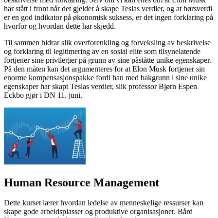
har stått i front når det gjelder å skape Teslas verdier, og at børsverdi
er en god indikator på økonomisk suksess, er det ingen forklaring på
hvorfor og hvordan dette har skjedd.
Til sammen bidrar slik overforenkling og forveksling av beskrivelse
og forklaring til legitimering av en sosial elite som tilsynelatende
fortjener sine privilegier på grunn av sine påståtte unike egenskaper.
På den måten kan det argumenteres for at Elon Musk fortjener sin
enorme kompensasjonspakke fordi han med bakgrunn i sine unike
egenskaper har skapt Teslas verdier, slik professor Bjørn Espen
Eckbo gjør i DN 11. juni.
Human Resource Management
Dette kurset lærer hvordan ledelse av menneskelige ressurser kan
skape gode arbeidsplasser og produktive organisasjoner. Bård