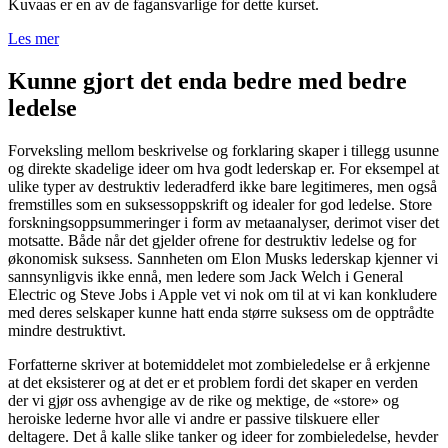
Kuvaas er en av de fagansvarlige for dette kurset.
Les mer
Kunne gjort det enda bedre med bedre
ledelse
Forveksling mellom beskrivelse og forklaring skaper i tillegg usunne
og direkte skadelige ideer om hva godt lederskap er. For eksempel at
ulike typer av destruktiv lederadferd ikke bare legitimeres, men også
fremstilles som en suksessoppskrift og idealer for god ledelse. Store
forskningsoppsummeringer i form av metaanalyser, derimot viser det
motsatte. Både når det gjelder ofrene for destruktiv ledelse og for
økonomisk suksess. Sannheten om Elon Musks lederskap kjenner vi
sannsynligvis ikke ennå, men ledere som Jack Welch i General
Electric og Steve Jobs i Apple vet vi nok om til at vi kan konkludere
med deres selskaper kunne hatt enda større suksess om de opptrådte
mindre destruktivt.
Forfatterne skriver at botemiddelet mot zombieledelse er å erkjenne
at det eksisterer og at det er et problem fordi det skaper en verden
der vi gjør oss avhengige av de rike og mektige, de «store» og
heroiske lederne hvor alle vi andre er passive tilskuere eller
deltagere. Det å kalle slike tanker og ideer for zombieledelse, hevder