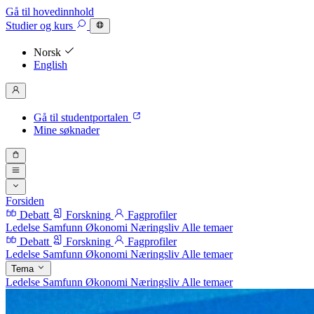
Gå til hovedinnhold
Studier
og kurs
Norsk
English
Gå til studentportalen
Mine søknader
Forsiden
Debatt
Forskning
Fagprofiler
Ledelse
Samfunn
Økonomi
Næringsliv
Alle temaer
Debatt
Forskning
Fagprofiler
Ledelse
Samfunn
Økonomi
Næringsliv
Alle temaer
Tema
Ledelse
Samfunn
Økonomi
Næringsliv
Alle temaer