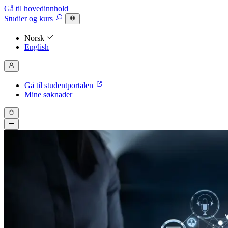
Gå til hovedinnhold
Studier
og kurs
Norsk
English
Gå til studentportalen
Mine søknader