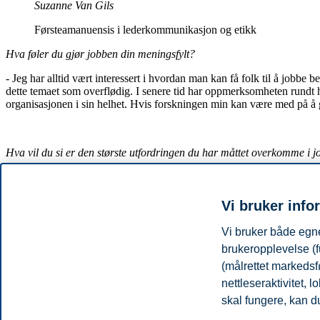
Suzanne Van Gils
Førsteamanuensis i lederkommunikasjon og etikk
Hva føler du gjør jobben din meningsfylt?
- Jeg har alltid vært interessert i hvordan man kan få folk til å jobbe
dette temaet som overflødig. I senere tid har oppmerksomheten rundt hv
organisasjonen i sin helhet. Hvis forskningen min kan være med på å g
Hva vil du si er den største utfordringen du har måttet overkomme i 
- På konferanser blir jeg ofte spurt hvem veilederen min er, selv om det
doktorgraden da jeg var 28. På grunn av dette har jeg noen ganger følt a
Vi bruker info
Vi bruker både egne
Kan du fortelle litt om undervisningen din?
brukeropplevelse (f
- Jeg underviser i “ORG3641 - Organizational Communication and Lea
(målrettet markedsf
krisekommunikasjon, kommunikasjon innad i grupper og i dag hadde 
nettleseraktivitet,
håper denne masteren vil kunne hjelpe studentene med å forberede seg 
skal fungere, kan du