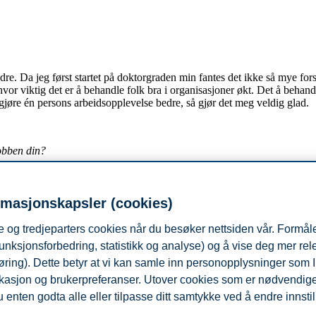
 bedre. Da jeg først startet på doktorgraden min fantes det ikke så mye 
or viktig det er å behandle folk bra i organisasjoner økt. Det å behandl
jøre én persons arbeidsopplevelse bedre, så gjør det meg veldig glad.
jobben din?
 jo er jeg som er ansvarlig for prosjektet. Ofte føler jeg meg relativt u
t jeg har måttet streve litt for å få folk til å lytte og dermed skape en k
rmasjonskapsler (cookies)
 og tredjeparters cookies når du besøker nettsiden vår. Formåle
unksjonsforbedring, statistikk og analyse) og å vise deg mer re
dership”. I dette emnet undersøker vi lederkommunikasjon og organisas
øring). Dette betyr at vi kan samle inn personopplysninger som 
vi et seminar om digital kommunikasjon. Jeg er også Associate Dean
 lokasjon og brukerpreferanser. Utover cookies som er nødvendige 
på en digital fremtid ved å lære dem om digitale metoder, relevant fors
 enten godta alle eller tilpasse ditt samtykke ved å endre innstil