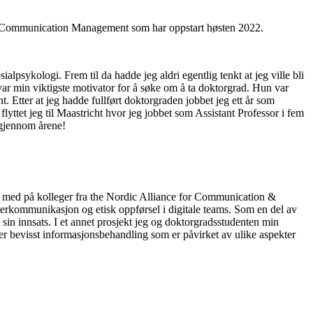
al Communication Management som har oppstart høsten 2022.
lpsykologi. Frem til da hadde jeg aldri egentlig tenkt at jeg ville bli
 var min viktigste motivator for å søke om å ta doktorgrad. Hun var
. Etter at jeg hadde fullført doktorgraden jobbet jeg ett år som
tet jeg til Maastricht hvor jeg jobbet som Assistant Professor i fem
 igjennom årene!
og med på kolleger fra the Nordic Alliance for Communication &
rkommunikasjon og etisk oppførsel i digitale teams. Som en del av
in innsats. I et annet prosjekt jeg og doktorgradsstudenten min
er bevisst informasjonsbehandling som er påvirket av ulike aspekter