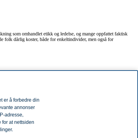
forskning som omhandlet etikk og ledelse, og mange oppfattet faktisk
e folk dårlig koster, både for enkeltindivider, men også for
ng. Jeg var ferdig med masteren min da jeg var 23, og fullførte
arriere i akademia.
t er å forbedre din
levante annonser
jonskommunikasjon fra flere ulike vinkler. Vi ser for eksempel på
IP-adresse,
 for det nye masterprogrammet Digital Communication Management. Vi
for at nettsiden
kning, og ved å ha et tett samarbeid med industrien.
linger.