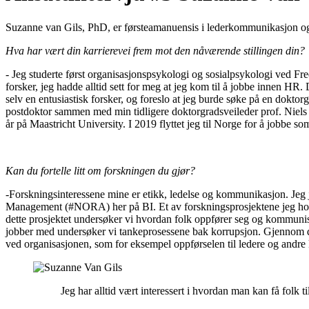
Suzanne van Gils, PhD, er førsteamanuensis i lederkommunikasjon o
Hva har vært din karrierevei frem mot den nåværende stillingen din?
- Jeg studerte først organisasjonspsykologi og sosialpsykologi ved Free
forsker, jeg hadde alltid sett for meg at jeg kom til å jobbe innen HR
selv en entusiastisk forsker, og foreslo at jeg burde søke på en dokto
postdoktor sammen med min tidligere doktorgradsveileder prof. Niels 
år på Maastricht University. I 2019 flyttet jeg til Norge for å jobbe s
Kan du fortelle litt om forskningen du gjør?
-Forskningsinteressene mine er etikk, ledelse og kommunikasjon. Jeg 
Management (#NORA) her på BI. Et av forskningsprosjektene jeg hold
dette prosjektet undersøker vi hvordan folk oppfører seg og kommunise
jobber med undersøker vi tankeprosessene bak korrupsjon. Gjennom det
ved organisasjonen, som for eksempel oppførselen til ledere og andre 
Jeg har alltid vært interessert i hvordan man kan få folk t