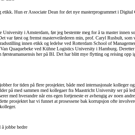
g etikk. Hun er Associate Dean for det nye masterprogrammet i Digit
 University i Amsterdam, før jeg bestemte meg for å ta master innen sosia
. Det var først og fremst masterveilederen min, prof. Caryl Rusbult, som
rgradsstilling innen etikk og ledelse ved Rotterdam School of Management
Van Quaquebeke ved Kühne Logistics University i Hamburg. Deretter flyt
om førsteamanuensis her på BI. Det har blitt mye flytting og reising opp
jobber for tiden på flere prosjekter, både med internasjonale kolleger 
er på med sammen med kollegaer fra Maastricht University ser på lede
rer med hverandre når ens egen fortjeneste er avhengig av noen andre s
te prosjektet har vi funnet at prosessene bak korrupsjon ofte involver
kolleger.
il å jobbe bedre