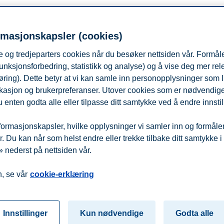
or eller tilsvarende, med egen PC/MAC eller med telefon/nettbrett. Det 
oeng. Ønsker du senere å utvide og formalisere kompetansen, kan du velg
rmasjonskapsler (cookies)
dagens tema, samt en gjennomgang/oppsummering av refleksjonsoppga
 og tredjeparters cookies når du besøker nettsiden vår. Formåle
unksjonsforbedring, statistikk og analyse) og å vise deg mer re
øring). Dette betyr at vi kan samle inn personopplysninger som 
 lokasjon og brukerpreferanser. Utover cookies som er nødvendige 
 enten godta alle eller tilpasse ditt samtykke ved å endre innstil
 mandag 27. april. Valgfri gjennomføring, men anbefalt over 2 uker.
ormasjonskapsler, hvilke opplysninger vi samler inn og formålene 
isk info vil bli sendt ut til alle påmeldte mandag 27. april kl. 12.00
 Du kan når som helst endre eller trekke tilbake ditt samtykke i
vilgede midler fra Fondet for bank og finans.
 nederst på nettsiden vår.
fra
Beredskap
Kontakt oss
, se vår
cookie-erklæring
Innstillinger
Kun nødvendige
Godta alle