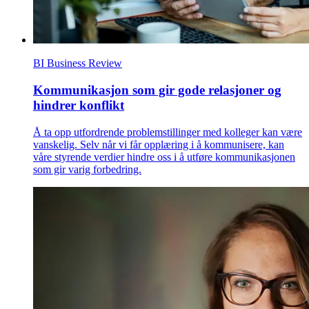
BI Business Review
Kommunikasjon som gir gode relasjoner og
hindrer konflikt
Å ta opp utfordrende problemstillinger med kolleger kan være
vanskelig. Selv når vi får opplæring i å kommunisere, kan
våre styrende verdier hindre oss i å utføre kommunikasjonen
som gir varig forbedring.