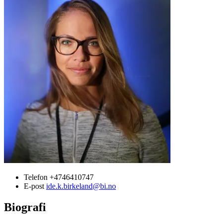
Telefon
+4746410747
E-post
ide.k.birkeland@bi.no
Biografi