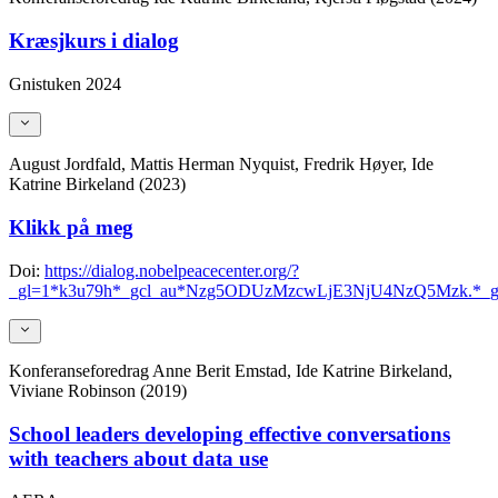
Kræsjkurs i dialog
Gnistuken 2024
August Jordfald, Mattis Herman Nyquist, Fredrik Høyer, Ide
Katrine Birkeland (2023)
Klikk på meg
Doi:
https://dialog.nobelpeacecenter.org/?
_gl=1*k3u79h*_gcl_au*Nzg5ODUzMzcwLjE3NjU4NzQ5Mzk
Konferanseforedrag
Anne Berit Emstad, Ide Katrine Birkeland,
Viviane Robinson (2019)
School leaders developing effective conversations
with teachers about data use