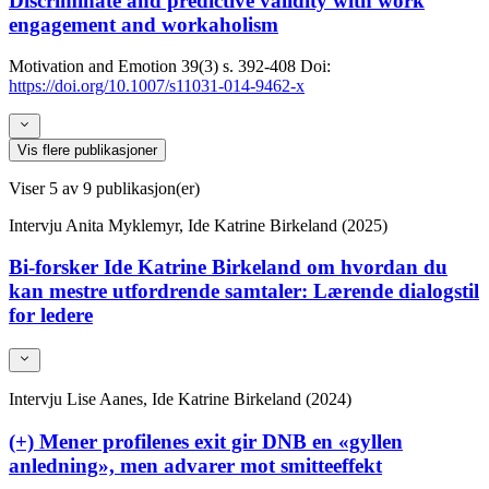
Discriminate and predictive validity with work
engagement and workaholism
Motivation and Emotion
39(3)
s. 392-408
Doi:
https://doi.org/10.1007/s11031-014-9462-x
Vis flere publikasjoner
Viser
5
av 9 publikasjon(er)
Intervju
Anita Myklemyr, Ide Katrine Birkeland (2025)
Bi-forsker Ide Katrine Birkeland om hvordan du
kan mestre utfordrende samtaler: Lærende dialogstil
for ledere
Intervju
Lise Aanes, Ide Katrine Birkeland (2024)
(+) Mener profilenes exit gir DNB en «gyllen
anledning», men advarer mot smitteeffekt