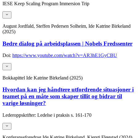
IESE Keep Scaling Program Immersion Trip
August Jordfald, Steffen Pedersen Solheim, Ide Katrine Birkeland
(2025)
Bedre dialog på arbeidsplassen | Nobels Fredssenter
Doi:
https://www.youtube.com/watch?v=AR3hE1GyCBU
Bokkapittel
Ide Katrine Birkeland (2025)
Hvordan kan jeg håndtere utfordrende situasjoner i
teamet på en måte som skaper tillit og bidrar til
varige løsninger?
Lederoppskrifter: Ledelse i praksis
s. 161-170
Konferanseforedrag
Ide Katrine Birkeland, Kjersti Fløgstad (2024)