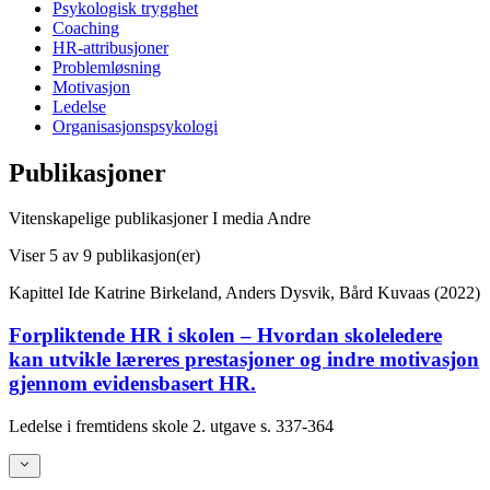
Psykologisk trygghet
Coaching
HR-attribusjoner
Problemløsning
Motivasjon
Ledelse
Organisasjonspsykologi
Publikasjoner
Vitenskapelige publikasjoner
I media
Andre
Viser
5
av 9 publikasjon(er)
Kapittel
Ide Katrine Birkeland, Anders Dysvik, Bård Kuvaas (2022)
Forpliktende HR i skolen – Hvordan skoleledere
kan utvikle læreres prestasjoner og indre motivasjon
gjennom evidensbasert HR.
Ledelse i fremtidens skole 2. utgave
s. 337-364