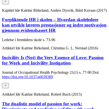
Kapittel
Ide Katrine Birkeland, Anders Dysvik, Bård Kuvaas (2017)
Forpliktende HR i skolen – Hvordan skoleledere
kan utvikle læreres prestasjoner og indre motivasjon
gjennom evidensbasert HR
Ledelse i fremtidens skole
s. 73-96
Artikkel
Ide Katrine Birkeland, Christina G. L. Nerstad (2016)
Incivility Is (Not) the Very Essence of Love: Passion
for Work and Incivility Instigation
Journal of Occupational Health Psychology
21(1)
s. 77-90
Doi:
https://doi.org/10.1037/a0039389
Artikkel
Ide Katrine Birkeland, Robert Buch (2015)
The dualistic model of passion for work: