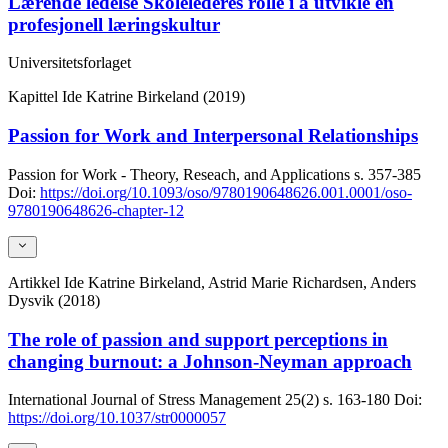
Lærende ledelse Skolelederes rolle i å utvikle en
profesjonell læringskultur
Universitetsforlaget
Kapittel
Ide Katrine Birkeland (2019)
Passion for Work and Interpersonal Relationships
Passion for Work - Theory, Reseach, and Applications
s. 357-385
Doi:
https://doi.org/10.1093/oso/9780190648626.001.0001/oso-
9780190648626-chapter-12
Artikkel
Ide Katrine Birkeland, Astrid Marie Richardsen, Anders
Dysvik (2018)
The role of passion and support perceptions in
changing burnout: a Johnson-Neyman approach
International Journal of Stress Management
25(2)
s. 163-180
Doi:
https://doi.org/10.1037/str0000057