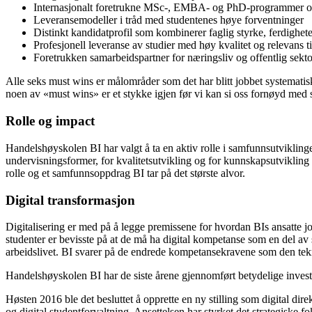
Internasjonalt foretrukne MSc-, EMBA- og PhD-programmer o
Leveransemodeller i tråd med studentenes høye forventninger
Distinkt kandidatprofil som kombinerer faglig styrke, ferdighete
Profesjonell leveranse av studier med høy kvalitet og relevans t
Foretrukken samarbeidspartner for næringsliv og offentlig sekto
Alle seks must wins er målområder som det har blitt jobbet systemati
noen av «must wins» er et stykke igjen før vi kan si oss fornøyd med
Rolle og impact
Handelshøyskolen BI har valgt å ta en aktiv rolle i samfunnsutviklinge
undervisningsformer, for kvalitetsutvikling og for kunnskapsutviklin
rolle og et samfunnsoppdrag BI tar på det største alvor.
Digital transformasjon
Digitalisering er med på å legge premissene for hvordan BIs ansatte j
studenter er bevisste på at de må ha digital kompetanse som en del av
arbeidslivet. BI svarer på de endrede kompetansekravene som den tekno
Handelshøyskolen BI har de siste årene gjennomført betydelige investeri
Høsten 2016 ble det besluttet å opprette en ny stilling som digital dir
og digital studentforvaltning. Ansettelsen har styrket det strategiske 