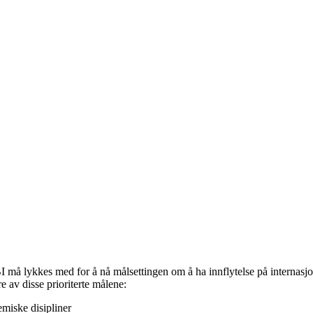
BI må lykkes med for å nå målsettingen om å ha innflytelse på internasj
re av disse prioriterte målene:
emiske disipliner