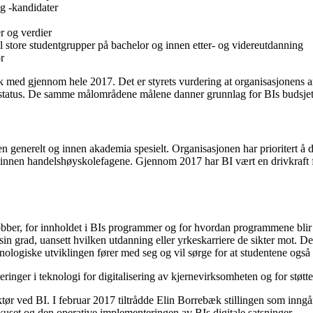
g -kandidater
r og verdier
il store studentgrupper på bachelor og innen etter- og videreutdanning
r
sk med gjennom hele 2017. Det er styrets vurdering at organisasjonens a
 status. De samme målområdene målene danner grunnlag for BIs budsjettp
n generelt og innen akademia spesielt. Organisasjonen har prioritert å d
g innen handelshøyskolefagene. Gjennom 2017 har BI vært en drivkraft 
obber, for innholdet i BIs programmer og for hvordan programmene blir u
 sin grad, uansett hvilken utdanning eller yrkeskarriere de sikter mot.
logiske utviklingen fører med seg og vil sørge for at studentene også 
nger i teknologi for digitalisering av kjernevirksomheten og for støttef
ektør ved BI. I februar 2017 tiltrådde Elin Borrebæk stillingen som inng
fokuset og den operative implementeringen av BIs digitale satsninger.