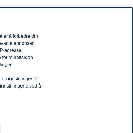
n andre åremålsperiode fram mot 2022.
t er å forbedre din
levante annonser
iftelse hvis formål ene og alene er undervisning og forskning. Alt
IP-adresse,
for at nettsiden
linger.
i innstillinger for
 samhandling er avgjørende for kvaliteten på BIs forskning og
 innstillingene ved å
den.