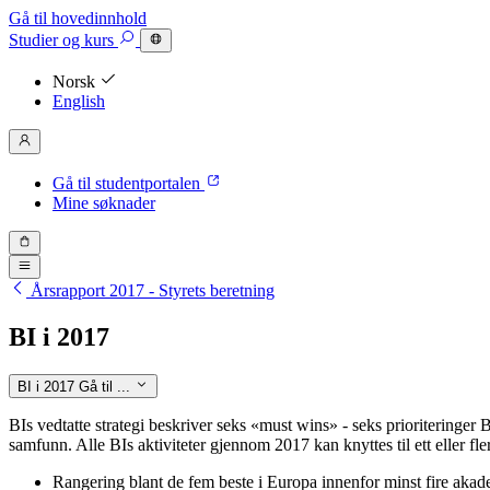
Gå til hovedinnhold
Studier
og kurs
Norsk
English
Gå til studentportalen
Mine søknader
Årsrapport 2017 - Styrets beretning
BI i 2017
BI i 2017
Gå til ...
BIs vedtatte strategi beskriver seks «must wins» - seks prioriteringer 
samfunn. Alle BIs aktiviteter gjennom 2017 kan knyttes til ett eller fle
Rangering blant de fem beste i Europa innenfor minst fire akad