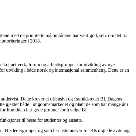
rbeid med de prioriterte målområdene har vært god, selv om det for
rioriteringer i 2018.
elta i nettverk, forum og arbeidsgrupper for utvikling av nye
for utvikling i både norsk og internasjonal sammenheng. Dette er en
ndervist. Dette krever et offensivt og framtidsrettet BI. Dagens
 Dette gjelder både i ungdomsmarkedet og blant de som har mange år i
for framtiden har gode grunner for å velge BI.
unksjoner til beste for studenter og ansatte.
år i BIs ledergruppe, og som har lederansvar for BIs digitale avdeling