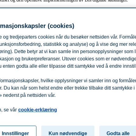
il rektor Inge Jan Henjesand. Henjesand vil med det i 2018 gå inn i si
rmasjonskapsler (cookies)
 og tredjeparters cookies når du besøker nettsiden vår. Formåle
unksjonsforbedring, statistikk og analyse) og å vise deg mer re
 20.000 studenter årlig. Virksomheten er organisert i en selveiende st
øring). Dette betyr at vi kan samle inn personopplysninger som 
 lokasjon og brukerpreferanser. Utover cookies som er nødvendige 
 fire studiesteder i Norge: Oslo, Bergen, Trondheim og Stavanger.
 enten godta alle eller tilpasse ditt samtykke ved å endre innstil
ormasjonskapsler, hvilke opplysninger vi samler inn og formålene 
 alle andre som i stort og smått har bidratt til BIs utvikling i 2017. God
 Du kan når som helst endre eller trekke tilbake ditt samtykke i
yrket i året som gikk vil ha positiv betydning for BIs utvikling i fremti
 nederst på nettsiden vår.
fra
Beredskap
Kontakt oss
, se vår
cookie-erklæring
Innstillinger
Kun nødvendige
Godta alle