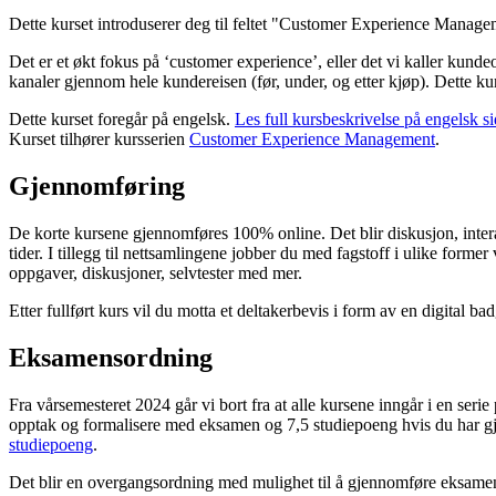
Dette kurset introduserer deg til feltet "Customer Experience Manage
Det er et økt fokus på ‘customer experience’, eller det vi kaller kun
kanaler gjennom hele kundereisen (før, under, og etter kjøp). Dette ku
Dette kurset foregår på engelsk.
Les full kursbeskrivelse på engelsk si
Kurset tilhører kursserien
Customer Experience Management
.
Gjennomføring
De korte kursene gjennomføres 100% online. Det blir diskusjon, intera
tider. I tillegg til nettsamlingene jobber du med fagstoff i ulike former
oppgaver, diskusjoner, selvtester med mer.
Etter fullført kurs vil du motta et deltakerbevis i form av en digital 
Eksamensordning
Fra vårsemesteret 2024 går vi bort fra at alle kursene inngår i en ser
opptak og formalisere med eksamen og 7,5 studiepoeng hvis du har gje
studiepoeng
.
Det blir en overgangsordning med mulighet til å gjennomføre eksamen i 