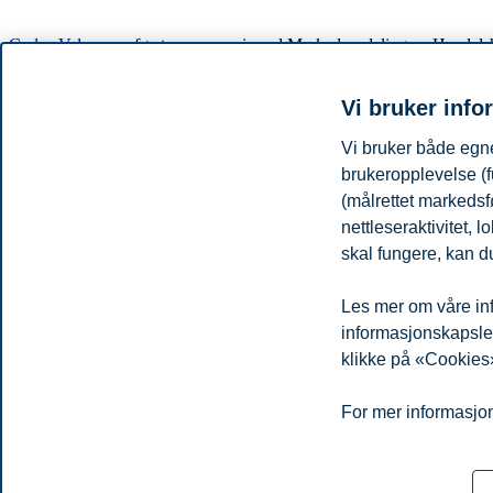
Carlos Velasco
er førsteamanuensis ved Markedsavdelingen, Handelshøy
mellom psykologi, markedsføring og menneske-data interaksjon.
Vi bruker info
Betaling
Vi bruker både egne
Pris per kurs er 6450,- Faktura vil du finne på studentportalen ved kurs
brukeropplevelse (f
Timeplan og påmelding
(målrettet markedsf
nettleseraktivitet,
skal fungere, kan du
Kurset er del av vår nyutviklede serie med korte, nettbaserte kurs fo
Les mer om våre inf
Tilbake til hovedoversikten med korte kurs her
informasjonskapsler.
Les mer om Executive Videreutdanning hos BI
klikke på «Cookies»
Personvern
Tilgjengelighetserklæring
Disclaimer
Si 
Cookies
For mer informasjon
Campus:
Oslo
Bergen
Trondheim
Stavanger