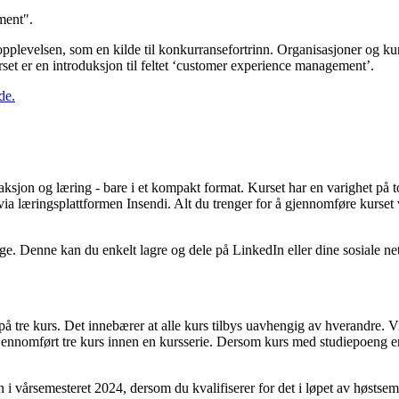
ment".
deopplevelsen, som en kilde til konkurransefortrinn. Organisasjoner og 
rset er en introduksjon til feltet ‘customer experience management’.
de.
ksjon og læring - bare i et kompakt format. Kurset har en varighet på to
 via læringsplattformen Insendi. Alt du trenger for å gjennomføre kurset vi
badge. Denne kan du enkelt lagre og dele på LinkedIn eller dine sosiale ne
ie på tre kurs. Det innebærer at alle kurs tilbys uavhengig av hverandre.
nnomført tre kurs innen en kursserie. Dersom kurs med studiepoeng er vi
vårsemesteret 2024, dersom du kvalifiserer for det i løpet av høstsemes