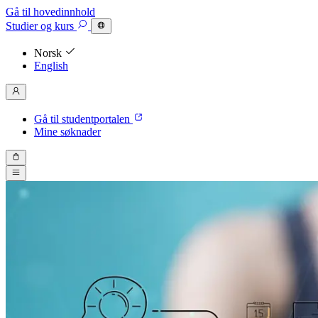
Gå til hovedinnhold
Studier
og kurs
Norsk
English
Gå til studentportalen
Mine søknader