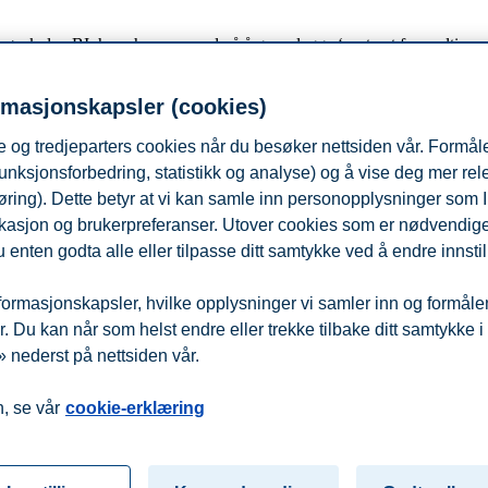
skolen BI, hvor han var med på å grunnlegge ‘senteret for multisensor
rmasjonskapsler (cookies)
 og tredjeparters cookies når du besøker nettsiden vår. Formåle
start.
unksjonsforbedring, statistikk og analyse) og å vise deg mer re
øring). Dette betyr at vi kan samle inn personopplysninger som 
 lokasjon og brukerpreferanser. Utover cookies som er nødvendige 
Planlagt oppstart høsten -23
 enten godta alle eller tilpasse ditt samtykke ved å endre innstil
r deg som ønsker å holde deg oppdatert på relevante og fremtidsrettede
ormasjonskapsler, hvilke opplysninger vi samler inn og formålene 
 Du kan når som helst endre eller trekke tilbake ditt samtykke i
 nederst på nettsiden vår.
fra
Beredskap
Kontakt oss
, se vår
cookie-erklæring