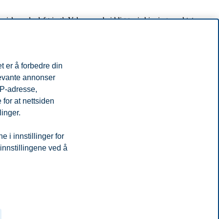
isk markedsføring’. Velascos arbeid ligger i skjæringspunktet
t er å forbedre din
levante annonser
IP-adresse,
for at nettsiden
linger.
 fagområder.
i innstillinger for
 innstillingene ved å