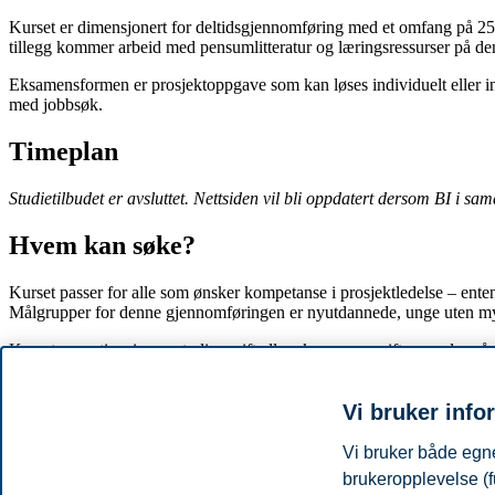
Kurset er dimensjonert for deltidsgjennomføring med et omfang på 25%
tillegg kommer arbeid med pensumlitteratur og læringsressurser på de
Eksamensformen er prosjektoppgave som kan løses individuelt eller innti
med jobbsøk.
Timeplan
Studietilbudet er avsluttet. Nettsiden vil bli oppdatert dersom BI i sa
Hvem kan søke?
Kurset passer for alle som ønsker kompetanse i prosjektledelse – enten 
Målgrupper for denne gjennomføringen er nyutdannede, unge uten mye
Kurset er gratis – ingen studieavgift eller eksamensavgift, men du må s
Slik søker du
Vi bruker info
Det er inntil
100 studieplasser
på kurset, og vi tar opp søkere fortløpe
Vi bruker både egne
bakgrunn av realkompetanse.
Her er mer informasjon om opptakskra
brukeropplevelse (f