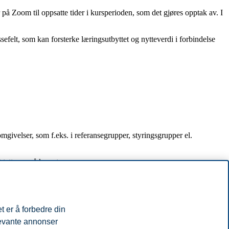
 Zoom til oppsatte tider i kursperioden, som det gjøres opptak av. I
sefelt, som kan forsterke læringsutbyttet og nytteverdi i forbindelse
mgivelser, som f.eks. i referansegrupper, styringsgrupper el.
 tatt opp på kurset.
takskrav til kurset er generell studiekompetanse. Du kan også søke på
t er å forbedre din
levante annonser