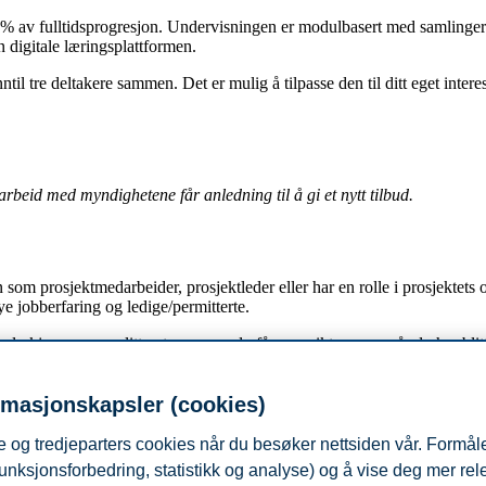
 av fulltidsprogresjon. Undervisningen er modulbasert med samlinger på
n digitale læringsplattformen.
l tre deltakere sammen. Det er mulig å tilpasse den til ditt eget interes
marbeid med myndighetene får anledning til å gi et nytt tilbud.
som prosjektmedarbeider, prosjektleder eller har en rolle i prosjektets o
 jobberfaring og ledige/permitterte.
elv kjøpe pensumlitteraturen som du får oversikten over når du har blitt
rmasjonskapsler (cookies)
nde etter dato for registrert søknad, så lenge det er ledige plasser. Opp
 og tredjeparters cookies når du besøker nettsiden vår. Formåle
vene.
unksjonsforbedring, statistikk og analyse) og å vise deg mer re