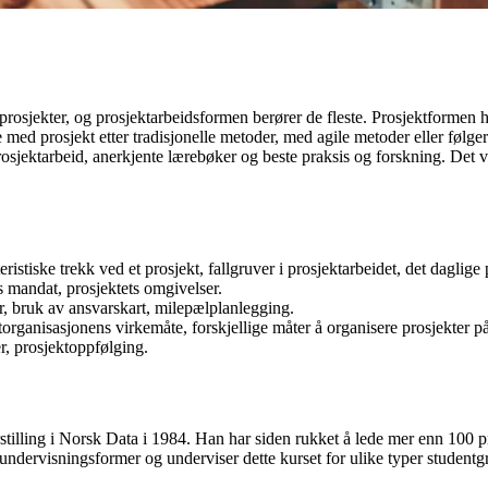
osjekter, og prosjektarbeidsformen berører de fleste. Prosjektformen ha
 med prosjekt etter tradisjonelle metoder, med agile metoder eller følge
osjektarbeid, anerkjente lærebøker og beste praksis og forskning. Det 
eristiske trekk ved et prosjekt, fallgruver i prosjektarbeidet, det daglige 
s mandat, prosjektets omgivelser.
r, bruk av ansvarskart, milepælplanlegging.
ktorganisasjonens virkemåte, forskjellige måter å organisere prosjekter på
r, prosjektoppfølging.
rstilling i Norsk Data i 1984. Han har siden rukket å lede mer enn 100 p
e undervisningsformer og underviser dette kurset for ulike typer student