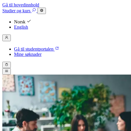
Gå til hovedinnhold
Studier
og kurs
Norsk
English
Gå til studentportalen
Mine søknader