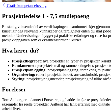
Gratis kompetanseheving
Prosjektledelse 1 - 7,5 studiepoeng
En stadig voksende del av verdiskapingen i samfunnet skjer gjennom pr
kurset gir deg relevante kunnskaper og ferdigheter enten du skal jobbe
metoder. Undervisningen bygger på praktiske erfaringer og case fra pr
prosjektoppgaven som er eksamensformen i kurset.
Hva lærer du?
Prosjektbegrepet:
hva prosjekter er, typer av prosjekter, karakt
Fundamentet:
prosjektets mål og rammebetingelser, prosjektet
Prosjektplanlegging:
prosjektplanlegging, forankring av plane
Organisering:
roller i prosjektarbeidet, ansvarsforhold, prosje
Styring:
prosjektstyringsmetoder, prosjektstyring på ulike nivåe
Foreleser
Tore Aalberg er utdannet i Forsvaret, og hadde sin første prosjektlede
eksempler fra reelle prosjekter. Aalberg har lang erfaring med digital
arbeidslivet.