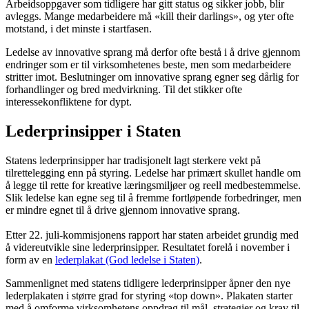
Arbeidsoppgaver som tidligere har gitt status og sikker jobb, blir
avleggs. Mange medarbeidere må «kill their darlings», og yter ofte
motstand, i det minste i startfasen.
Ledelse av innovative sprang må derfor ofte bestå i å drive gjennom
endringer som er til virksomhetenes beste, men som medarbeidere
stritter imot. Beslutninger om innovative sprang egner seg dårlig for
forhandlinger og bred medvirkning. Til det stikker ofte
interessekonfliktene for dypt.
Lederprinsipper i Staten
Statens lederprinsipper har tradisjonelt lagt sterkere vekt på
tilrettelegging enn på styring. Ledelse har primært skullet handle om
å legge til rette for kreative læringsmiljøer og reell medbestemmelse.
Slik ledelse kan egne seg til å fremme fortløpende forbedringer, men
er mindre egnet til å drive gjennom innovative sprang.
Etter 22. juli-kommisjonens rapport har staten arbeidet grundig med
å videreutvikle sine lederprinsipper. Resultatet forelå i november i
form av en
lederplakat (God ledelse i Staten)
.
Sammenlignet med statens tidligere lederprinsipper åpner den nye
lederplakaten i større grad for styring «top down». Plakaten starter
med å omforme virksomhetens oppdrag til mål, strategier og krav til