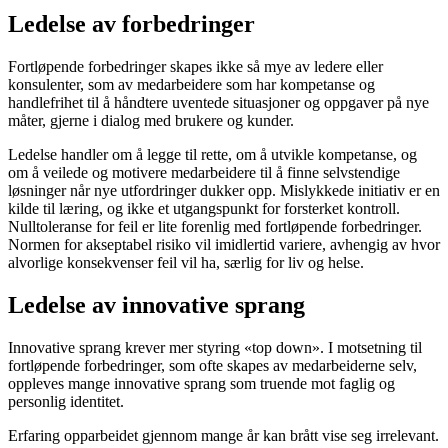
Ledelse av forbedringer
Fortløpende forbedringer skapes ikke så mye av ledere eller
konsulenter, som av medarbeidere som har kompetanse og
handlefrihet til å håndtere uventede situasjoner og oppgaver på nye
måter, gjerne i dialog med brukere og kunder.
Ledelse handler om å legge til rette, om å utvikle kompetanse, og
om å veilede og motivere medarbeidere til å finne selvstendige
løsninger når nye utfordringer dukker opp. Mislykkede initiativ er en
kilde til læring, og ikke et utgangspunkt for forsterket kontroll.
Nulltoleranse for feil er lite forenlig med fortløpende forbedringer.
Normen for akseptabel risiko vil imidlertid variere, avhengig av hvor
alvorlige konsekvenser feil vil ha, særlig for liv og helse.
Ledelse av innovative sprang
Innovative sprang krever mer styring «top down». I motsetning til
fortløpende forbedringer, som ofte skapes av medarbeiderne selv,
oppleves mange innovative sprang som truende mot faglig og
personlig identitet.
Erfaring opparbeidet gjennom mange år kan brått vise seg irrelevant.