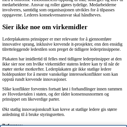
medarbeiderne. Ansvar og roller gjøres tydelige. Medarbeiderne
involveres, samtidig som organisasjonen utvikles for å tilpasses
oppgavene. Lederes konsekvensansvar skal håndheves.
Sier ikke noe om virkemidler
Lederplakatens prinsipper er mer relevante for å gjennomføre
innovative sprang, inklusive krevende it-prosjekter, enn den ensidig
tilretteleggende ledestilen som preget de tidligere lederprinsippene.
Plakaten har imidlertid til felles med tidligere lederprinsipper at den
ikke sier noe om hvilke virkemidler statens ledere kan ty til når de
møter sterke motkrefter. Lederplakaten gir ikke statlige ledere
holdepunkter for å mestre vanskelige interessekonflikter som kan
oppstå rundt krevende innovasjoner.
Slike konflikter forventes fortsatt løst i forhandlinger innen rammen
av Hovedavtalen i staten, og der råder konsensusnormen og
prinsippet om likeverdige parter.
Økt statlig innovasjonskraft kan kreve at statlige ledere gis større
anledning til å bruke styringsretten.
Referanse: