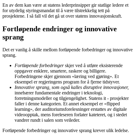
En av dem kan være at statens lederprinsipper gir statlige ledere et
for utydelig styringsmandat til å være tilstrekkelig tett på
prosjektene. I så fall vil det gå ut over statens innovasjonskraft.
Fortløpende endringer og innovative
sprang
Det er vanlig å skille mellom fortløpende forbedringer og innovative
sprang.
Fortløpende forbedringer
skjer ved å utføre eksisterende
oppgaver enklere, smartere, raskere og billigere.
Forbedringene skjer gjennom «læring ved gjøring». Et
eksempel er regjeringens program for å fjerne tidstyver.
Innovative sprang, som også kalles disruptive innovasjoner,
innebærer fundamentale endringer i teknologi,
forretningsmodeller og tilgjengelighet. Statens it - prosjekter
faller i denne kategorien. Et annet eksempel er «flipped
learning», der auditoriumsforelesninger erstattes av digitale
videoopptak, mens foreleseren forlater kateteret, og i stedet
vandrer rundt i salen som veileder.
Fortløpende forbedringer og innovative sprang krever ulik ledelse.