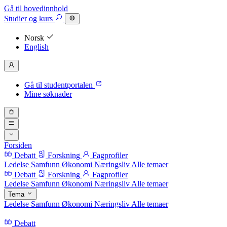
Gå til hovedinnhold
Studier
og kurs
Norsk
English
Gå til studentportalen
Mine søknader
Forsiden
Debatt
Forskning
Fagprofiler
Ledelse
Samfunn
Økonomi
Næringsliv
Alle temaer
Debatt
Forskning
Fagprofiler
Ledelse
Samfunn
Økonomi
Næringsliv
Alle temaer
Tema
Ledelse
Samfunn
Økonomi
Næringsliv
Alle temaer
Debatt