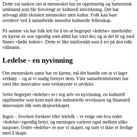
Dette var tanken om at mennesket har en opprinnelig og harmonisk
urtilstand som ble forvrengt av kulturell innvirkning. Det har
selvsagt aldri eksistert mennesker uten kultur. Folk kan bare
overleve ved å samarbeide innenfor kulturelle fellesskap.
På samme vis har folk lett for å tro at begrepet «ledelse» inneholder
en kjerne av noe egentlig som alltid har vært der, og at det til og med
finnes «fødte ledere». Dette er like misforstått som å tro på den edle
villmann.
Ledelse - en nyvinning
Om menneskets natur har en kjerne, må det handle om at vi lager
verktøy – og at vi stadig fornyer dem. Våre samarbeidsformer har
vært like innovative som verktøyene vi utvikler.
Selve begrepet «ledelse» er i seg selv en nyvinning, en kulturell
oppfinnelse som kom med den industrielle revolusjon og finansiell
innovasjon slik som aksjeselskapet.
Ingen – hverken forskere eller lekfolk – er enige om hva ordet
«ledelse» egentlig betyr, og meningen varierer også mellom ulike
nasjoner. Ordet «ledelse» er noe vi skaper, og som vi ikke er ferdige
med å skape.