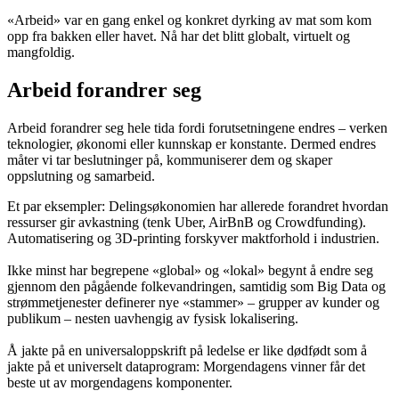
«Arbeid» var en gang enkel og konkret dyrking av mat som kom
opp fra bakken eller havet. Nå har det blitt globalt, virtuelt og
mangfoldig.
Arbeid forandrer seg
Arbeid forandrer seg hele tida fordi forutsetningene endres – verken
teknologier, økonomi eller kunnskap er konstante. Dermed endres
måter vi tar beslutninger på, kommuniserer dem og skaper
oppslutning og samarbeid.
Et par eksempler: Delingsøkonomien har allerede forandret hvordan
ressurser gir avkastning (tenk Uber, AirBnB og Crowdfunding).
Automatisering og 3D-printing forskyver maktforhold i industrien.
Ikke minst har begrepene «global» og «lokal» begynt å endre seg
gjennom den pågående folkevandringen, samtidig som Big Data og
strømmetjenester definerer nye «stammer» – grupper av kunder og
publikum – nesten uavhengig av fysisk lokalisering.
Å jakte på en universaloppskrift på ledelse er like dødfødt som å
jakte på et universelt dataprogram: Morgendagens vinner får det
beste ut av morgendagens komponenter.