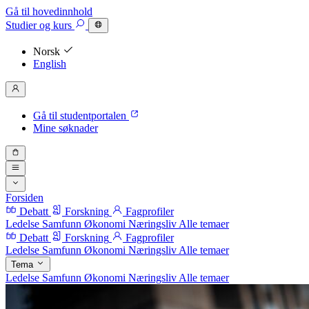
Gå til hovedinnhold
Studier
og kurs
Norsk
English
Gå til studentportalen
Mine søknader
Forsiden
Debatt
Forskning
Fagprofiler
Ledelse
Samfunn
Økonomi
Næringsliv
Alle temaer
Debatt
Forskning
Fagprofiler
Ledelse
Samfunn
Økonomi
Næringsliv
Alle temaer
Tema
Ledelse
Samfunn
Økonomi
Næringsliv
Alle temaer