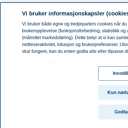
Vi bruker informasjonskapsler (cookie
Vi bruker både egne og tredjeparters cookies når du 
brukeropplevelse (funksjonsforbedring, statistikk og
(målrettet markedsføring). Dette betyr at vi kan sam
nettleseraktivitet, lokasjon og brukerpreferanser. Ut
skal fungere, kan du enten godta alle eller tilpasse d
Les mer om våre informasjonskapsler, hvilke opplysni
for informasjonskapsler. Du kan når som helst endre el
Innstil
ved å klikke på «Cookies» nederst på nettsiden vår.
For mer informasjon, se vår
cookie-erklæring
Kun nød
Godta 