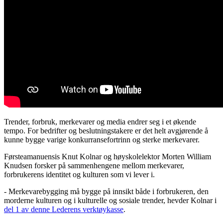
Trender, forbruk, merkevarer og media endrer seg i et økende
tempo. For bedrifter og beslutningstakere er det helt avgjørende å
kunne bygge varige konkurransefortrinn og sterke merkevarer.
Førsteamanuensis Knut Kolnar og høyskolelektor Morten William
Knudsen forsker på sammenhengene mellom merkevarer,
forbrukerens identitet og kulturen som vi lever i.
- Merkevarebygging må bygge på innsikt både i forbrukeren, den
morderne kulturen og i kulturelle og sosiale trender, hevder Kolnar i
del 1 av denne Lederens verktøykasse
.