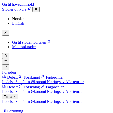
Gå til hovedinnhold
Studier
og kurs
Norsk
English
Gå til studentportalen
Mine søknader
Forsiden
Debatt
Forskning
Fagprofiler
Ledelse
Samfunn
Økonomi
Næringsliv
Alle temaer
Debatt
Forskning
Fagprofiler
Ledelse
Samfunn
Økonomi
Næringsliv
Alle temaer
Tema
Ledelse
Samfunn
Økonomi
Næringsliv
Alle temaer
Forskning