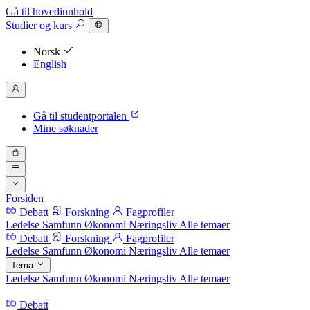
Gå til hovedinnhold
Studier
og kurs
Norsk
English
Gå til studentportalen
Mine søknader
Forsiden
Debatt
Forskning
Fagprofiler
Ledelse
Samfunn
Økonomi
Næringsliv
Alle temaer
Debatt
Forskning
Fagprofiler
Ledelse
Samfunn
Økonomi
Næringsliv
Alle temaer
Tema
Ledelse
Samfunn
Økonomi
Næringsliv
Alle temaer
Debatt