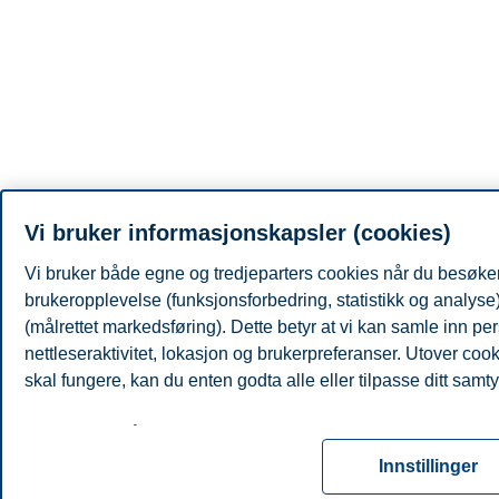
Vi bruker informasjonskapsler (cookies)
Vi bruker både egne og tredjeparters cookies når du besøker 
brukeropplevelse (funksjonsforbedring, statistikk og analys
(målrettet markedsføring). Dette betyr at vi kan samle inn 
nettleseraktivitet, lokasjon og brukerpreferanser. Utover coo
skal fungere, kan du enten godta alle eller tilpasse ditt samty
Les mer om våre informasjonskapsler, hvilke opplysninger vi 
for informasjonskapsler. Du kan når som helst endre eller trek
Innstillinger
ved å klikke på «Cookies» nederst på nettsiden vår.