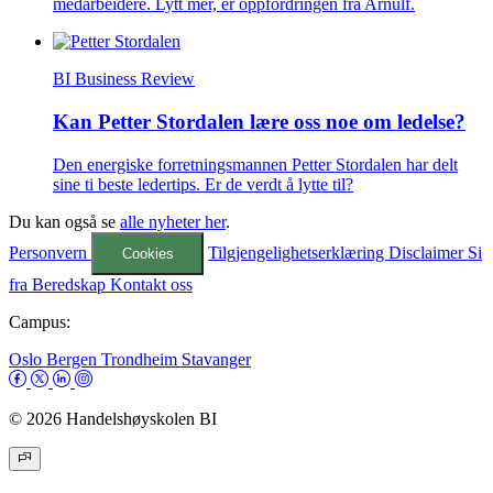
medarbeidere. Lytt mer, er oppfordringen fra Arnulf.
BI Business Review
Kan Petter Stordalen lære oss noe om ledelse?
Den energiske forretningsmannen Petter Stordalen har delt
sine ti beste ledertips. Er de verdt å lytte til?
Du kan også se
alle nyheter her
.
Personvern
Tilgjengelighetserklæring
Disclaimer
Si
Cookies
fra
Beredskap
Kontakt oss
Campus:
Oslo
Bergen
Trondheim
Stavanger
© 2026 Handelshøyskolen BI