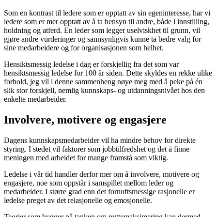
Som en kontrast til ledere som er opptatt av sin egeninteresse, har vi
ledere som er mer opptatt av å ta hensyn til andre, både i innstilling,
holdning og atferd. En leder som legger uselviskhet til grunn, vil
gjøre andre vurderinger og sannsynligvis kunne ta bedre valg for
sine medarbeidere og for organisasjonen som helhet.
Hensiktsmessig ledelse i dag er forskjellig fra det som var
hensiktsmessig ledelse for 100 år siden. Dette skyldes en rekke ulike
forhold, jeg vil i denne sammenheng nøye meg med å peke på én
slik stor forskjell, nemlig kunnskaps- og utdanningsnivået hos den
enkelte medarbeider.
Involvere, motivere og engasjere
Dagens kunnskapsmedarbeider vil ha mindre behov for direkte
styring. I stedet vil faktorer som jobbtilfredshet og det å finne
meningen med arbeidet for mange framstå som viktig.
Ledelse i vår tid handler derfor mer om å involvere, motivere og
engasjere, noe som oppstår i samspillet mellom leder og
medarbeider. I større grad enn det fornuftsmessige rasjonelle er
ledelse preget av det relasjonelle og emosjonelle.
Teorier som bygger på tanken om nyttemaksimering kan dermed