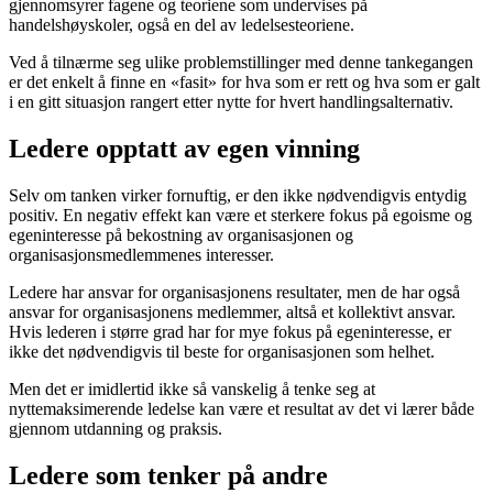
gjennomsyrer fagene og teoriene som undervises på
handelshøyskoler, også en del av ledelsesteoriene.
Ved å tilnærme seg ulike problemstillinger med denne tankegangen
er det enkelt å finne en «fasit» for hva som er rett og hva som er galt
i en gitt situasjon rangert etter nytte for hvert handlingsalternativ.
Ledere opptatt av egen vinning
Selv om tanken virker fornuftig, er den ikke nødvendigvis entydig
positiv. En negativ effekt kan være et sterkere fokus på egoisme og
egeninteresse på bekostning av organisasjonen og
organisasjonsmedlemmenes interesser.
Ledere har ansvar for organisasjonens resultater, men de har også
ansvar for organisasjonens medlemmer, altså et kollektivt ansvar.
Hvis lederen i større grad har for mye fokus på egeninteresse, er
ikke det nødvendigvis til beste for organisasjonen som helhet.
Men det er imidlertid ikke så vanskelig å tenke seg at
nyttemaksimerende ledelse kan være et resultat av det vi lærer både
gjennom utdanning og praksis.
Ledere som tenker på andre