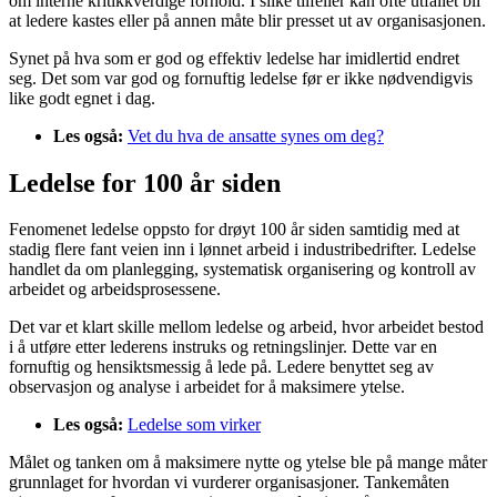
om interne kritikkverdige forhold. I slike tilfeller kan ofte utfallet bli
at ledere kastes eller på annen måte blir presset ut av organisasjonen.
Synet på hva som er god og effektiv ledelse har imidlertid endret
seg. Det som var god og fornuftig ledelse før er ikke nødvendigvis
like godt egnet i dag.
Les også:
Vet du hva de ansatte synes om deg?
Ledelse for 100 år siden
Fenomenet ledelse oppsto for drøyt 100 år siden samtidig med at
stadig flere fant veien inn i lønnet arbeid i industribedrifter. Ledelse
handlet da om planlegging, systematisk organisering og kontroll av
arbeidet og arbeidsprosessene.
Det var et klart skille mellom ledelse og arbeid, hvor arbeidet bestod
i å utføre etter lederens instruks og retningslinjer. Dette var en
fornuftig og hensiktsmessig å lede på. Ledere benyttet seg av
observasjon og analyse i arbeidet for å maksimere ytelse.
Les også:
Ledelse som virker
Målet og tanken om å maksimere nytte og ytelse ble på mange måter
grunnlaget for hvordan vi vurderer organisasjoner. Tankemåten