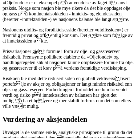
«Oljefondet» er et eksempel på anvendelse av faget fi nans i
praksis. Norge som nasjon ble mye rikere da det ble oppdaget olje
og gass på kontinentalsokkelen - inntekts- og eiendelssiden
(heretter «inntektssiden») av nasjonens balanse ble langt større.
Nasjonens utgifts- og forpliktelsesside (heretter «utgiftssiden») er
fremtidig privat og off entlig konsum. Det økte som følge av
at inntektssiden økte.
Prisvariasjoner gjør formue i form av olje- og gassreserver
risikabelt. Fremsynte politikere etablerte da «Oljefondet» og
handlingsregelen slik at nasjonen kunne omplassere formue fra olje-
og gassreserver til et krav på verdens fremtidige verdiskaping.
Risikoen ble med dette redusert siden en globalt veldiversi fisert
portefølje av aksjer og obligasjoner er langt mindre risikabel enn
olje- og gass-reserver. Forbedringen i forholdet mellom forventet
verdi og risiko på inntektssiden av balansen har gjort det
mulig å ha et høyere og mer stabilt forbruk enn det som ellers
ville vært mulig.
Vurdering av aksjeandelen
Utvalget la de samme enkle, analytiske prinsippene til grunn da det
vurderte aksjeandelen i den finansielle delen av nasjonalformuen.