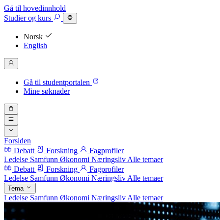
Gå til hovedinnhold
Studier
og kurs
Norsk
English
Gå til studentportalen
Mine søknader
Forsiden
Debatt
Forskning
Fagprofiler
Ledelse
Samfunn
Økonomi
Næringsliv
Alle temaer
Debatt
Forskning
Fagprofiler
Ledelse
Samfunn
Økonomi
Næringsliv
Alle temaer
Tema
Ledelse
Samfunn
Økonomi
Næringsliv
Alle temaer