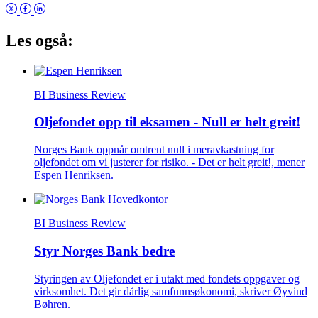
Les også:
BI Business Review
Oljefondet opp til eksamen - Null er helt greit!
Norges Bank oppnår omtrent null i meravkastning for
oljefondet om vi justerer for risiko. - Det er helt greit!, mener
Espen Henriksen.
BI Business Review
Styr Norges Bank bedre
Styringen av Oljefondet er i utakt med fondets oppgaver og
virksomhet. Det gir dårlig samfunnsøkonomi, skriver Øyvind
Bøhren.