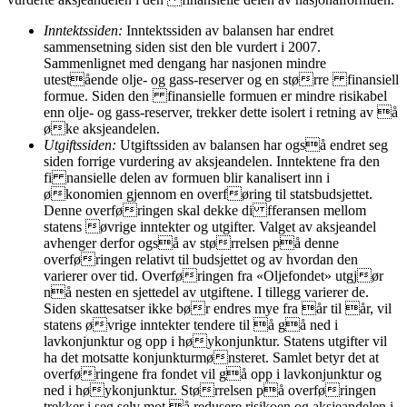
Inntektssiden:
Inntektssiden av balansen har endret
sammensetning siden sist den ble vurdert i 2007.
Sammenlignet med dengang har nasjonen mindre
utestående olje- og gass-reserver og en større finansiell
formue. Siden den finansielle formuen er mindre risikabel
enn olje- og gass-reserver, trekker dette isolert i retning av å
øke aksjeandelen.
Utgiftssiden:
Utgiftssiden av balansen har også endret seg
siden forrige vurdering av aksjeandelen. Inntektene fra den
fi nansielle delen av formuen blir kanalisert inn i
økonomien gjennom en overføring til statsbudsjettet.
Denne overføringen skal dekke di fferansen mellom
statens øvrige inntekter og utgifter. Valget av aksjeandel
avhenger derfor også av størrelsen på denne
overføringen relativt til budsjettet og av hvordan den
varierer over tid. Overføringen fra «Oljefondet» utgjør
nå nesten en sjettedel av utgiftene. I tillegg varierer de.
Siden skattesatser ikke bør endres mye fra år til år, vil
statens øvrige inntekter tendere til å gå ned i
lavkonjunktur og opp i høykonjunktur. Statens utgifter vil
ha det motsatte konjunkturmønsteret. Samlet betyr det at
overføringene fra fondet vil gå opp i lavkonjunktur og
ned i høykonjunktur. Størrelsen på overføringen
trekker i seg selv mot å redusere risikoen og aksjeandelen i