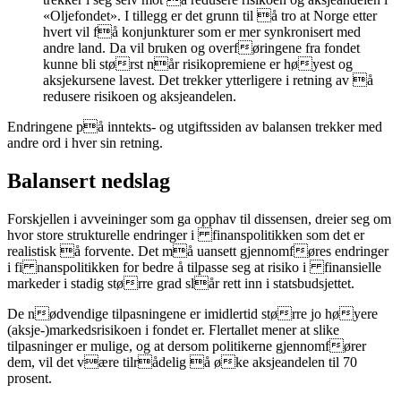
«Oljefondet». I tillegg er det grunn til å tro at Norge etter
hvert vil få konjunkturer som er mer synkronisert med
andre land. Da vil bruken og overføringene fra fondet
kunne bli størst når risikopremiene er høyest og
aksjekursene lavest. Det trekker ytterligere i retning av å
redusere risikoen og aksjeandelen.
Endringene på inntekts- og utgiftssiden av balansen trekker med
andre ord i hver sin retning.
Balansert nedslag
Forskjellen i avveininger som ga opphav til dissensen, dreier seg om
hvor store strukturelle endringer i finanspolitikken som det er
realistisk å forvente. Det må uansett gjennomføres endringer
i fi nanspolitikken for bedre å tilpasse seg at risiko i finansielle
markeder i stadig større grad slår rett inn i statsbudsjettet.
De nødvendige tilpasningene er imidlertid større jo høyere
(aksje-)markedsrisikoen i fondet er. Flertallet mener at slike
tilpasninger er mulige, og at dersom politikerne gjennomfører
dem, vil det være tilrådelig å øke aksjeandelen til 70
prosent.