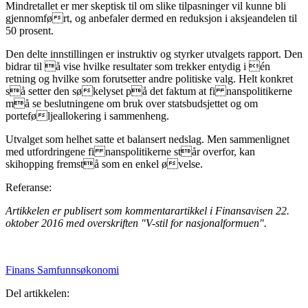
Mindretallet er mer skeptisk til om slike tilpasninger vil kunne bli
gjennomført, og anbefaler dermed en reduksjon i aksjeandelen til
50 prosent.
Den delte innstillingen er instruktiv og styrker utvalgets rapport. Den
bidrar til å vise hvilke resultater som trekker entydig i én
retning og hvilke som forutsetter andre politiske valg. Helt konkret
så setter den søkelyset på det faktum at fi nanspolitikerne
må se beslutningene om bruk over statsbudsjettet og om
porteføljeallokering i sammenheng.
Utvalget som helhet satte et balansert nedslag. Men sammenlignet
med utfordringene fi nanspolitikerne står overfor, kan
skihopping fremstå som en enkel øvelse.
Referanse:
Artikkelen er publisert som kommentarartikkel i Finansavisen 22.
oktober 2016 med overskriften "V-stil for nasjonalformuen".
Finans
Samfunnsøkonomi
Del artikkelen: