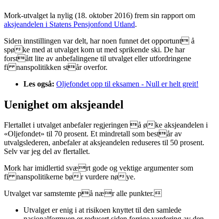
Mork-utvalget la nylig (18. oktober 2016) frem sin rapport om
aksjeandelen i Statens Pensjonfond Utland
.
Siden innstillingen var delt, har noen funnet det opportunt å
spøke med at utvalget kom ut med sprikende ski. De har
forstått lite av anbefalingene til utvalget eller utfordringene
fi nanspolitikken står overfor.
Les også:
Oljefondet opp til eksamen - Null er helt greit!
Uenighet om aksjeandel
Flertallet i utvalget anbefaler regjeringen å øke aksjeandelen i
«Oljefondet» til 70 prosent. Et mindretall som består av
utvalgslederen, anbefaler at aksjeandelen reduseres til 50 prosent.
Selv var jeg del av flertallet.
Mork har imidlertid svært gode og vektige argumenter som
fi nanspolitikerne bør vurdere nøye.
Utvalget var samstemte på nær alle punkter.
Utvalget er enig i at risikoen knyttet til den samlede
nasjonalformuen er redusert siden forrige vurdering av den