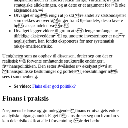
strategiske allokeringen, og at dette er et argument for å øke
aksjeandelen.
Utvalget er også enig i at jo større andel av statsbudsjettet
som dekkes av overføringer fra «Oljefondet», desto lavere
bør aksjeandelen være.
Utvalget legger videre til grunn at så lenge omfanget av
tilfeldige aksjeveddemål og unoterte investeringer er nær
neglisjerbart, kan fondet eksponeres for mer systematisk
(aksje-)markedsrisiko.
Uenigheten som ga opphav til dissensen, dreier seg om det er
realistisk å forvente omfattende strukturelle endringer i
fi nanspolitikken. Den setter således søkelyset på at
finanspolitiske beslutninger og porteføljebeslutninger må
sees i sammenheng.
Se video:
Flaks eller god politikk?
Finans i praksis
Nasjonens balanse og grunnleggende finans er utvalgets enkle
analytiske utgangspunkt. Faget fi nans dreier seg om hvordan vi
kan dele risiko slik at alle i forventning får det bedre.