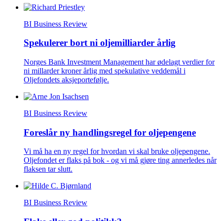
BI Business Review
Spekulerer bort ni oljemilliarder årlig
Norges Bank Investment Management har ødelagt verdier for
ni millarder kroner årlig med spekulative veddemål i
Oljefondets aksjeportefølje.
BI Business Review
Foreslår ny handlingsregel for oljepengene
Vi må ha en ny regel for hvordan vi skal bruke oljepengene.
Oljefondet er flaks på bok - og vi må gjøre ting annerledes når
flaksen tar slutt.
BI Business Review